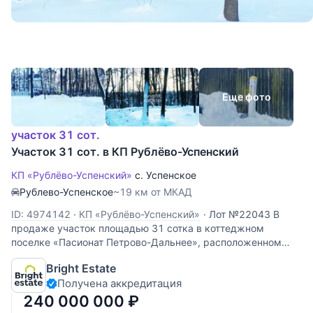
Еще фото
участок 31 сот.
Участок 31 сот. в КП Рублёво-Успенский
КП «Рублёво-Успенский»
с. Успенское
Рублево-Успенское
~19 км от МКАД
ID: 4974142
·
КП «Рублёво-Успенский»
·
Лот №22043 В
продаже участок площадью 31 сотка в коттеджном
поселке «Пасионат Петрово-Дальнее», расположенном
всего в 15 километрах от МКАД по Ильинскому шоссе. Это
Bright Estate
идеальное место для строительства загородного дома, где
Получена аккредитация
можно совместить комфорт
240 000 000
₽