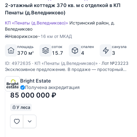
2-этажный коттедж 370 кв. м с отделкой в КП
Пенаты (д.Веледниково)
КП «Пенаты (д.Веледниково)»
Истринский район
,
д.
Веледниково
Новорижское
~16 км от МКАД
площадь
соток
спален
санузла
370 м
15.7
4
3
2
ID: 4972635
·
КП «Пенаты (д.Веледниково)»
·
Лот №23223
Эксклюзивное предложение. В продаже — просторный
четырёхуровневый дом площадью 370 кв. м в престижном
Bright Estate
коттеджном поселке Пенаты, всего в 14 км от МКАД по
Получена аккредитация
Новорижскому шоссе. Это редкая возможность
приобрести полностью готовый к проживанию
85 000 000
₽
У леса