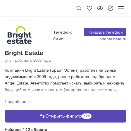
Телефон:
Показать телефон
Сайт:
brightestate.ru
Bright Estate
Опыт работы: с 2009 года
Компания Bright Estate (Брайт Эстейт) работает на рынке
недвижимости с 2009 года, ранее работала под брендом
Angel Estate. Агентство помогает искать, выбирать и находить
будущий дом своим клиентам (загородная недвижимость,
городская недвижимость) - выполняет весь комплекс работ в
Подробнее
сфере недвижимости.
Основная задача компании Bright Estate - обеспечение
Открыть фильтр
122
максимального уровня комфорта для своих клиентов.
Гарантирует безопасность и конфиденциальность при
Найдено 122 объекта