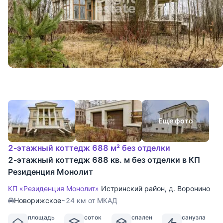
Еще фото
2-этажный коттедж 688 м² без отделки
2-этажный коттедж 688 кв. м без отделки в КП
Резиденция Монолит
КП «Резиденция Монолит»
Истринский район
,
д. Воронино
Новорижское
~24 км от МКАД
площадь
соток
спален
санузла