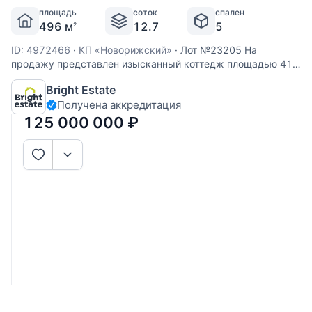
площадь
соток
спален
496 м
12.7
5
2
ID: 4972466
·
КП «Новорижский»
·
Лот №23205 На
продажу представлен изысканный коттедж площадью 410
кв.м в престижном коттеджном поселке Новорижский,
Bright Estate
всего в 23 км от МКАД по Новорижскому шоссе —
Получена аккредитация
идеальное сочетание уединения, статуса и комфорта. Дом
с качественной отделкой под
125 000 000
₽