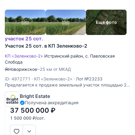
Еще фото
участок 25 сот.
Участок 25 сот. в КП Зеленково-2
КП «Зеленково-2»
Истринский район
,
с. Павловская
Слобода
Новорижское
~25 км от МКАД
ID: 4972771
·
КП «Зеленково-2»
·
Лот №23233
Предлагается к продаже земельный участок площадью 25
соток в поселке Зеленково-2 СДТ, расположенном на 25-м
Bright Estate
километре Новорижского шоссе, в Истринском районе
Получена аккредитация
Подмосковья. Этот участок идеально подойдет для
строительства загородного дома
37 500 000
₽
1 500 000
₽
/сот.