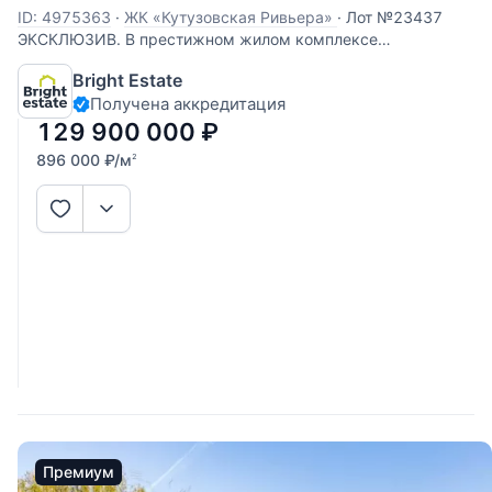
ID: 4975363
·
ЖК «Кутузовская Ривьера»
·
Лот №23437
ЭКСКЛЮЗИВ. В престижном жилом комплексе
Кутузовская Ривьера предлагается изысканная
Bright Estate
трехкомнатная квартира площадью 145,1 кв.м. —
Получена аккредитация
пространство, где архитектура, материалы и свет создают
ощущение приватного городского особняка. Интерьер
129 900 000
₽
896 000
₽
/м
2
Премиум