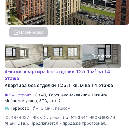
Планировка
Еще фото
4-комн. квартира без отделки 125.1 м² на 14
этаже
Квартира без отделки 125.1 кв. м на 14 этаже
ЖК «Остров»
СЗАО
,
Хорошево-Мневники
,
Нижние
Мнёвники улица
, 37А, стр. 2
Терехово
~12 мин. пешком
ID: 4974637
·
ЖК «Остров»
·
Лот №23341 ЭКСКЛЮЗИВ
АГЕНТСТВА. Предлагается к продаже просторная
четырёхкомнатная квартира площадью 123,7 кв.м. в