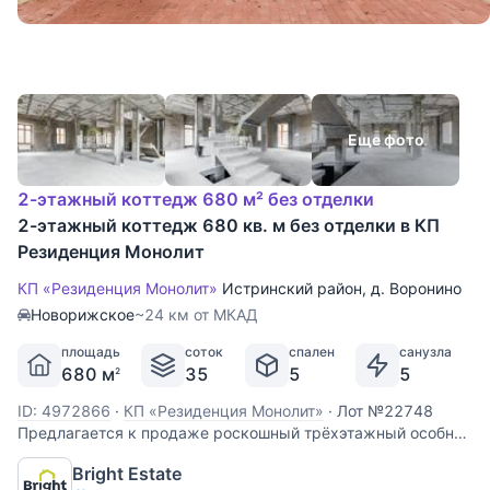
Еще фото
2-этажный коттедж 680 м² без отделки
2-этажный коттедж 680 кв. м без отделки в КП
Резиденция Монолит
КП «Резиденция Монолит»
Истринский район
,
д. Воронино
Новорижское
~24 км от МКАД
площадь
соток
спален
санузла
680 м
35
5
5
2
ID: 4972866
·
КП «Резиденция Монолит»
·
Лот №22748
Предлагается к продаже роскошный трёхэтажный особняк
площадью 680 кв.м., расположенный на приватном
Bright Estate
участке 35 соток в закрытом элитном коттеджном поселке