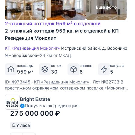
Еще фото
2-этажный коттедж 959 м² с отделкой
2-этажный коттедж 959 кв. м с отделкой в КП
Резиденция Монолит
КП «Резиденция Монолит»
Истринский район
,
д. Воронино
Новорижское
~24 км от МКАД
площадь
соток
спален
санузла
959 м
30
6
5
2
ID: 4973445
·
КП «Резиденция Монолит»
·
Лот №22733 В
престижном охраняемом коттеджном поселке «Монолит»,
всего в 21 километре от МКАД по Новорижскому шоссе,
Bright Estate
предлагается по-настоящему статусная резиденция,
Получена аккредитация
сочетающая масштаб, комфорт и безупречный уровень
приватности. Это предложение для
275 000 000
₽
У леса