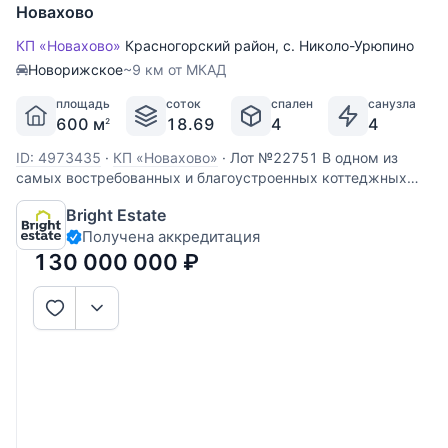
Новахово
КП «Новахово»
Красногорский район
,
с. Николо-Урюпино
Новорижское
~9 км от МКАД
площадь
соток
спален
санузла
600 м
18.69
4
4
2
ID: 4973435
·
КП «Новахово»
·
Лот №22751 В одном из
самых востребованных и благоустроенных коттеджных
поселков Новорижского направления предлагается
Bright Estate
элегантный дом площадью 600 кв.м. — редкая
Получена аккредитация
возможность создать резиденцию своей мечты в уже
сложившейся премиальной среде. КП
130 000 000
₽