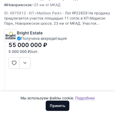
Новорижское
~25 км от МКАД
ID: 4975912
·
КП «Madison Park»
·
Лот №22829 На продажу
предлагается участок площадью 11 соток в КП Мэдисон
Парк, Новорижское шоссе, 23 км от МКАД. Участок
квадратной формы, подходит под строительство
Bright Estate
загородного коттеджа, так же возможно комфортно
Получена аккредитация
разместить все дополнительные
55 000 000
₽
5 000 000
₽
/сот.
Все
0
Сегодня
0
Вчера
0
За неделю
0
Мы используем файлы cookie.
Подробнее
Доллары
За месяц
0
ООО "ХоумХантер" использует cookie для обеспечения
Евро
Принять
функционирования веб-сайта, аналитики действий на веб-сайте
За 3 месяца
Рубли
0
и улучшения качества обслуживания. Для получения