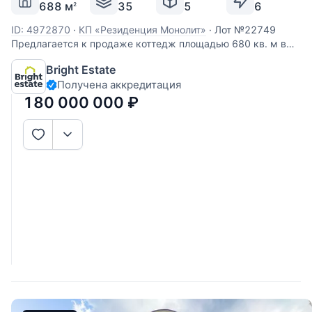
688 м
35
5
6
2
ID: 4972870
·
КП «Резиденция Монолит»
·
Лот №22749
Предлагается к продаже коттедж площадью 680 кв. м в
элитном коттеджном поселке «Монолит» на Новорижском
Bright Estate
шоссе, всего в 23 километрах от МКАД. Дом расположен в
Получена аккредитация
первой линии от живописного озера и обладает прямым
выходом к пляжу и детской
180 000 000
₽