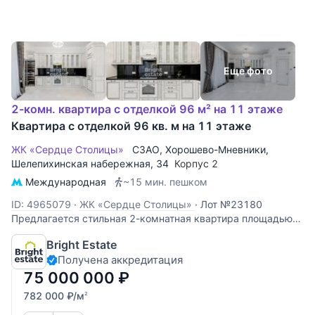
Еще фото
2-комн. квартира с отделкой 96 м² на 11 этаже
Квартира с отделкой 96 кв. м на 11 этаже
ЖК «Сердце Столицы»
СЗАО
,
Хорошево-Мневники
,
Шелепихинская набережная
, 34
Корпус 2
Международная
~15 мин. пешком
ID: 4965079
·
ЖК «Сердце Столицы»
·
Лот №23180
Предлагается стильная 2-комнатная квартира площадью
96 кв.м. в одном из самых востребованных жилых
Bright Estate
комплексов Москвы — ЖК «Сердце Столицы». Это
Получена аккредитация
пространство создано для тех, кто ценит современную
эстетику, комфорт и продуманные решения,
75 000 000
₽
782 000
₽
/м
2