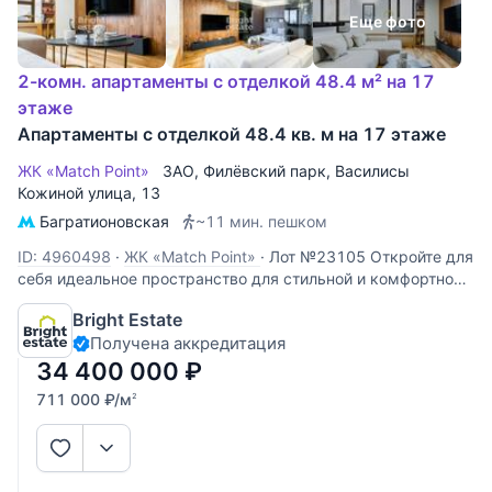
Еще фото
2-комн. апартаменты с отделкой 48.4 м² на 17
этаже
Апартаменты с отделкой 48.4 кв. м на 17 этаже
ЖК «Match Point»
ЗАО
,
Филёвский парк
,
Василисы
Кожиной улица
, 13
Багратионовская
~11 мин. пешком
ID: 4960498
·
ЖК «Match Point»
·
Лот №23105 Откройте для
себя идеальное пространство для стильной и комфортной
жизни в современном квартале Match Point. Здесь, в
Bright Estate
атмосфере продуманного дизайна и гармонии,
Получена аккредитация
представлены уютные двухкомнатные апартаменты
площадью 48,4 кв. м — место,
34 400 000
₽
711 000
₽
/м
2