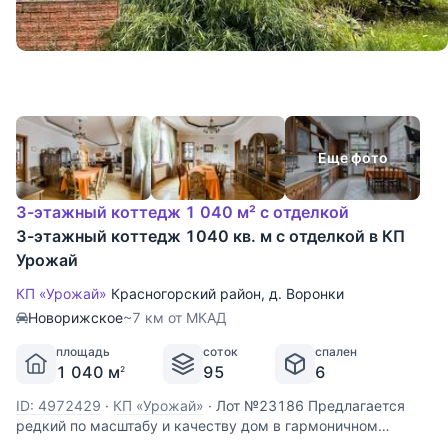
Еще фото
3-этажный коттедж 1 040 м² с отделкой
3-этажный коттедж 1040 кв. м с отделкой в КП
Урожай
КП «Урожай»
Красногорский район
,
д. Воронки
Новорижское
~7 км от МКАД
площадь
соток
спален
1 040 м
95
6
2
ID: 4972429
·
КП «Урожай»
·
Лот №23186 Предлагается
редкий по масштабу и качеству дом в гармоничном
природном окружении всего в нескольких минутах езды от