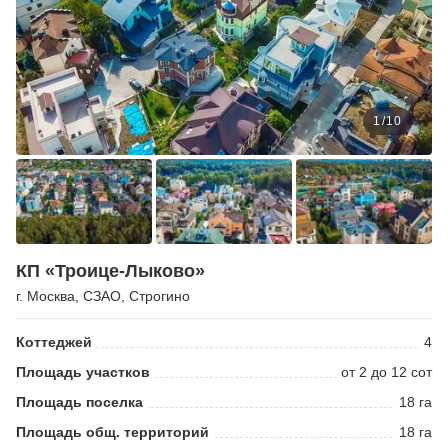
1
/
10
КП «Троице-Лыково»
г. Москва
,
СЗАО
,
Строгино
Коттеджей
4
Площадь участков
от 2 до 12 сот
Площадь поселка
18 га
Площадь общ. территорий
18 га