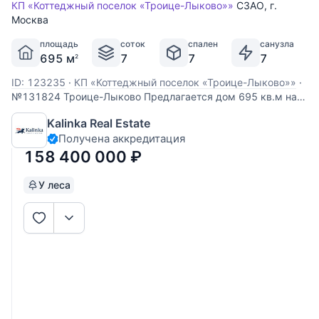
КП «Коттеджный поселок «Троице-Лыково»»
СЗАО
,
г.
Москва
площадь
соток
спален
санузла
695 м
7
7
7
2
ID: 123235
·
КП «Коттеджный поселок «Троице-Лыково»»
·
№131824 Троице-Лыково Предлагается дом 695 кв.м на
участке 7 соток в охраняемом поселке Троице-Лыково. В
Kalinka Real Estate
доме сделана черновая отделка на 100%, чистовая отделка
Получена аккредитация
закончена на 25% (1 этаж). Смонтирована газовая
котельная BUDERUS 115кВт (Германия),
158 400 000
₽
У леса