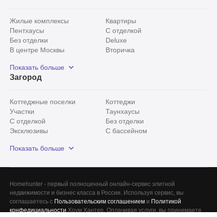
Жилые комплексы
Квартиры
Пентхаусы
С отделкой
Без отделки
Deluxe
В центре Москвы
Вторичка
Видовые
Эксклюзивы
Показать больше
Рядом с парком
Популярные локации
Загород
С панорамными окнами
Внутри Садового кольца
Коттеджные поселки
Коттеджи
Участки
Таунхаусы
С отделкой
Без отделки
Эксклюзивы
С бассейном
С лесным участком
Истринский район
Показать больше
Красногорский район
Минское шоссе
Все
0
Сегодня
0
Homehunter - первый полноценный онлайн-сервис элитной
Вчера
0
недвижимости и бизнес класса в России. Используя сервис, вы
соглашаетесь с
Пользовательским соглашением
и
Политикой
За неделю
0
конфедициальности
Хоум Хантер. Оплачивая услуги, вы принимаете