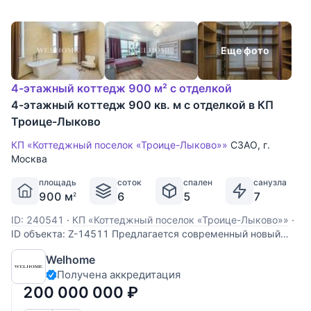
Еще фото
4-этажный коттедж 900 м² с отделкой
4-этажный коттедж 900 кв. м с отделкой в КП
Троице-Лыково
КП «Коттеджный поселок «Троице-Лыково»»
СЗАО
,
г.
Москва
площадь
соток
спален
санузла
900 м
6
5
7
2
ID: 240541
·
КП «Коттеджный поселок «Троице-Лыково»»
·
ID объекта: Z-14511 Предлагается современный новый
дом расположенный на территории охраняемого поселка в
Welhome
районе Троице-Лыково в Москве. Земля в собственности!
Получена аккредитация
Архитектура предполагает наличие больших окон и
просторных жилых помещений, зоны отдыха,
200 000 000
₽