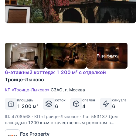
Еще фото
6-этажный коттедж 1 200 м² с отделкой
Троице-Лыково
КП «Троице-Лыково»
СЗАО
,
г. Москва
площадь
соток
спален
санузла
1 200 м
6
4
6
2
ID: 4708568
·
КП «Троице-Лыково»
·
Лот 553137.Дом
площадью 1200 кв.м с качественным ремонтом в
охраняемом коттеджном посёлке Троице-Лыково. Поселок
Fox Property
расположен в экологически чистом районе Москвы, рядом