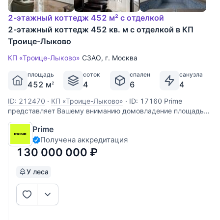
2-этажный коттедж 452 м² с отделкой
2-этажный коттедж 452 кв. м с отделкой в КП
Троице-Лыково
КП «Троице-Лыково»
СЗАО
,
г. Москва
площадь
соток
спален
санузла
452 м
4
6
4
2
ID: 212470
·
КП «Троице-Лыково»
·
ID: 17160 Prime
представляет Вашему вниманию домовладение площадью
452 кв.м. на территории г. Москва в поселке
Prime
Троице‑Лыково. Особняк полностью готов к проживанию,
Получена аккредитация
отличается продуманной планировкой и высоким уровнем
комфорта. Состав помещений:
130 000 000
₽
У леса