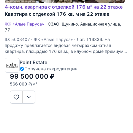
4-комн. квартира с отделкой 176 м² на 22 этаже
Квартира с отделкой 176 кв. м на 22 этаже
ЖК «Алые Паруса»
СЗАО
,
Щукино
,
Авиационная улица
,
77
ID: 5003407
·
ЖК «Алые Паруса»
·
Лот: 116336. На
продажу предлагается видовая четырехкомнатная
квартира, площадью 176 кв.м., в клубном доме премиум-
класса «Алые Паруса». Функциональная планировка:
Point Estate
просторная кухня-гостиная, три спальни, одна из которых
Получена аккредитация
со своим санузлом,
99 500 000
₽
566 000
₽
/м
2