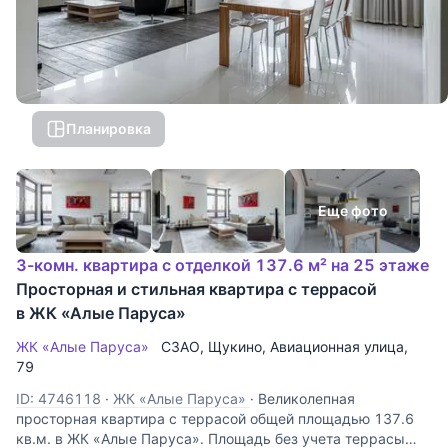
Планировка
Еще фото
3-комн. квартира с отделкой 137.6 м² на 25 этаже
Просторная и стильная квартира с террасой
в ЖК «Алые Паруса»
ЖК «Алые Паруса»
СЗАО
,
Щукино
,
Авиационная улица
,
79
ID: 4746118
·
ЖК «Алые Паруса»
·
Великолепная
просторная квартира с террасой общей площадью 137.6
кв.м. в ЖК «Алые Паруса». Площадь без учета террасы