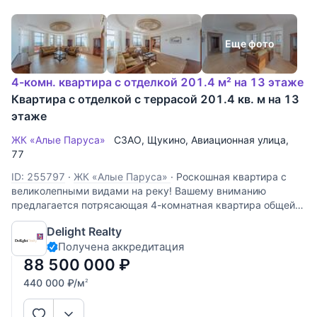
Еще фото
4-комн. квартира с отделкой 201.4 м² на 13 этаже
Квартира с отделкой с террасой 201.4 кв. м на 13
этаже
ЖК «Алые Паруса»
СЗАО
,
Щукино
,
Авиационная улица
,
77
ID: 255797
·
ЖК «Алые Паруса»
·
Роскошная квартира с
великолепными видами на реку! Вашему вниманию
предлагается потрясающая 4-комнатная квартира общей
площадью 177,5 кв.м. (без учета террасы). Терраса по
Delight Realty
всему периметру квартиры 53.2 кв.м. Функциональной
Получена аккредитация
планировкой предусмотрено:
88 500 000
₽
440 000
₽
/м
2