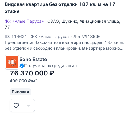
Видовая квартира без отделки 187 кв. м на 17
этаже
ЖК «Алые Паруса»
СЗАО
,
Щукино
,
Авиационная улица
,
77
ID: 114621
·
ЖК «Алые Паруса»
·
Лот №f13696
Предлагается 4хкомнатная квартира площадью 187 кв.м.
без отделки и свободной планировки. В квартире можно
спланировать: кухню, гостиную, 3 спальни, 3 ванных
Soho Estate
комнаты, гардеробные, гостевой с/узел, постирочную. 9
Получена аккредитация
окон, из них 2 панорамных
76 370 000
₽
409 000
₽
/м
2
Видовая