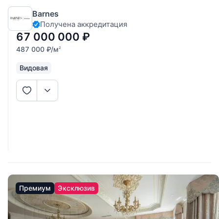
126.2 кв.м. В квартире выполнена
Barnes
качественная дизайнерская отделка. Вся бытовая техника
Получена аккредитация
от лидирующих производителей. Планировочное
67 000 000
₽
487 000
₽
/м
2
Видовая
Премиум
Эксклюзив