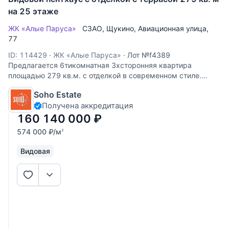
на 25 этаже
ЖК «Алые Паруса»
СЗАО
,
Щукино
,
Авиационная улица
,
77
ID: 114429
·
ЖК «Алые Паруса»
·
Лот №f4389
Предлагается 6тикомнатная 3хсторонняя квартира
площадью 279 кв.м. с отделкой в современном стиле.
Планировка: гостиная-столовая 70 кв. м, 3 спальни,
Soho Estate
кабинет, зимний сад, гардеробная, постирочная, 2 с/у.
Получена аккредитация
Общая площадь 194 кв. м + Терраса 85
160 140 000
₽
574 000
₽
/м
2
Видовая