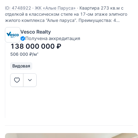
ID: 4748922
·
ЖК «Алые Паруса»
·
Квартира 273 кв.м с
отделкой в классическом стиле на 17-ом этаже элитного
жилого комплекса “Алые паруса”. Преимущества: 4
спальни, каждая со своим санузлом, высокий этаж,
Vesco Realty
живописные виды на р.Москва, высокие потолки,
Получена аккредитация
приватный корпус, 2 квартиры на
138 000 000
₽
506 000
₽
/м
2
Видовая