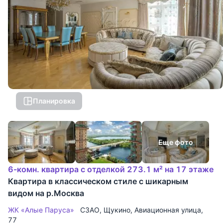
Планировка
Еще фото
6-комн. квартира с отделкой 273.1 м² на 17 этаже
Квартира в классическом стиле с шикарным
видом на р.Москва
ЖК «Алые Паруса»
СЗАО
,
Щукино
,
Авиационная улица
,
77