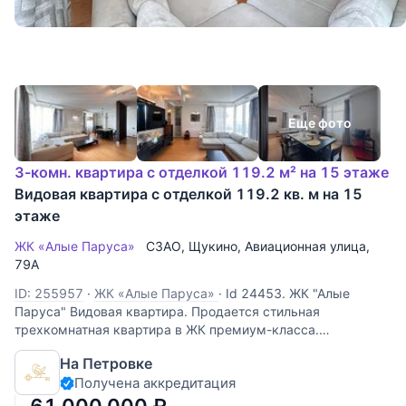
Еще фото
3-комн. квартира с отделкой 119.2 м² на 15 этаже
Видовая квартира с отделкой 119.2 кв. м на 15
этаже
ЖК «Алые Паруса»
СЗАО
,
Щукино
,
Авиационная улица
,
79А
ID: 255957
·
ЖК «Алые Паруса»
·
Id 24453. ЖК "Алые
Паруса" Видовая квартира. Продается стильная
трехкомнатная квартира в ЖК премиум-класса.
Изысканная квартира 120 квадратных метров с
На Петровке
дизайнерским ремонтом из материалов премиум класса
Получена аккредитация
предлагает вам комфорт в каждой детали. -