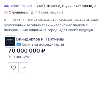
ЖК «Интонация»
СЗАО
,
Щукино
,
Щукинская улица
, 3
Стрешнево
~11 мин. пешком
ID: 5003164
·
ЖК «Интонация»
·
Уютный семейный очаг,
окруженный зеленью трёх живописных парков с
панорамными видами на город ждёт своих будущих
владельцев! ПРЕИМУЩЕСТВА Стильная дорогая отделка
Винидиктов и Партнеры
2025 года: использованы материалы высшего класса,
Получена аккредитация
делали для себя. Просторная
70 000 000
₽
700 000
₽
/м
2