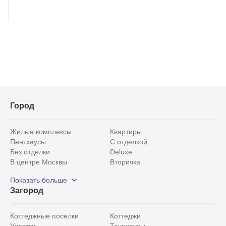
Город
Жилые комплексы
Квартиры
Пентхаусы
С отделкой
Без отделки
Deluxe
В центре Москвы
Вторичка
Видовые
Эксклюзивы
Показать больше
Рядом с парком
Популярные локации
Загород
С панорамными окнами
Внутри Садового кольца
Коттеджные поселки
Коттеджи