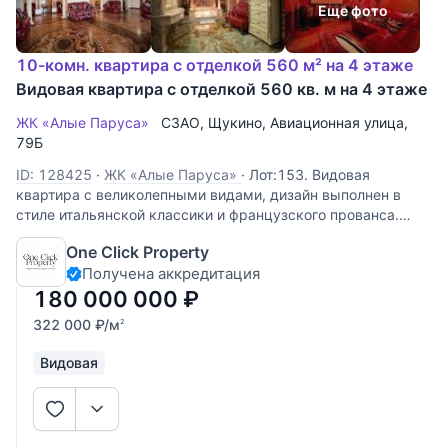
Еще фото
10-комн. квартира с отделкой 560 м² на 4 этаже
Видовая квартира с отделкой 560 кв. м на 4 этаже
ЖК «Алые Паруса»
СЗАО
,
Щукино
,
Авиационная улица
,
79Б
ID: 128425
·
ЖК «Алые Паруса»
·
Лот:153. Видовая
квартира с великолепными видами, дизайн выполнен в
стиле итальянской классики и французского прованса.
Комфортная планировка для большой семьи. Огороженная
One Click Property
охраняемая территория с детскими, спортивными
Получена аккредитация
площадками, сквером,
180 000 000
₽
322 000
₽
/м
2
Видовая