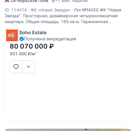
Октябрьское Поле
~7 мин. пешком
ID: 114418
·
ЖК «Новая Звезда»
·
Лот №f4050 ЖК "Новая
Звезда". Просторная, дизайнерская четырехкомнатная
квартира. Общая площадь: 160 кв.м. Гармоничная
планировка комнат: гостиная - кухня -столовая, две
Soho Estate
полноценных спальни, кабинет, уютная лоджия,
Получена аккредитация
гардеробная, два санузла,
80 070 000
₽
501 000
₽
/м
2