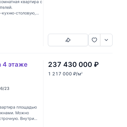
омнатная квартира с
телей.
ю-кухню-столовую,
Скопировать ссылку
237 430 000
₽
а 4 этаже
1 217 000
₽
/м
2
16/23
вартира площадью
 окнами. Можно
острочную. Внутри