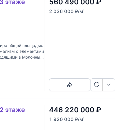
560 490 000
₽
 3 этаже
2 036 000
₽
/м
2
тира общей площадью
имализм с элементами
ыходящими в Молочный
Скопировать ссылку
446 220 000
₽
 2 этаже
1 920 000
₽
/м
2