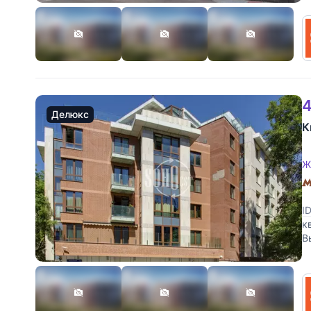
4
Делюкс
К
Ж
I
к
В
М