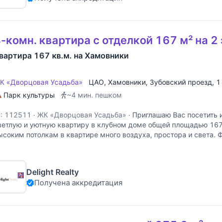
-комн. квартира с отделкой 167 м² на 2
вартира 167 кв.м. на Хамовники
К «Дворцовая Усадьба»
ЦАО
,
Хамовники
,
Зубовский проезд
, 
Парк культуры
~4 мин. пешком
D: 112511
·
ЖК «Дворцовая Усадьба»
·
Приглашаю Вас посетить и
ветлую и уютную квартиру в клубном доме общей площадью 167
ысоким потолкам в квартире много воздуха, простора и света.
ланировочное решение: кухня-столовая, просторная гостиная
Delight Realty
Получена аккредитация