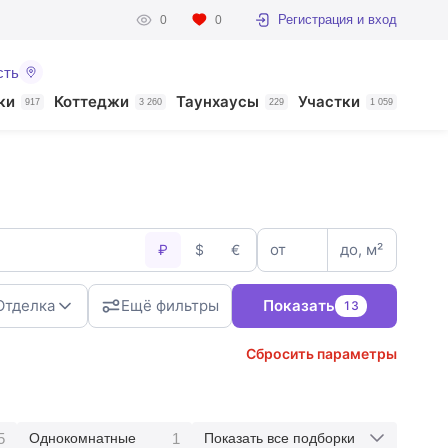
Регистрация и вход
0
0
сть
ки
Коттеджи
Таунхаусы
Участки
917
3 260
229
1 059
от
до, м²
₽
$
€
Отделка
Ещё фильтры
Показать
13
Сбросить параметры
5
1
Однокомнатные
Показать все подборки