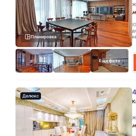
Ж
I
д
Планировка
к
с
Еще фото
4
Делюкс
К
Ж