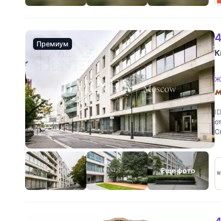
4
Премиум
К
Ж
I
о
C
с
Еще фото