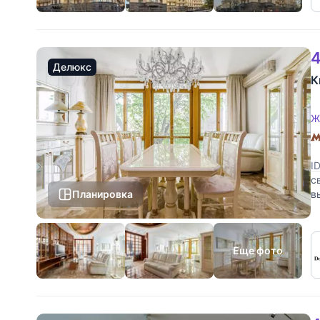
4
Делюкс
К
Ж
I
с
Планировка
в
п
Еще фото