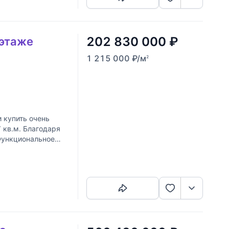
202 830 000
₽
 этаже
1 215 000
₽
/м
2
1
 купить очень
 кв.м. Благодаря
 Функциональное
Скопировать ссылку