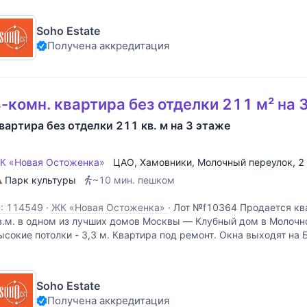
Soho Estate
Получена аккредитация
-комн. квартира без отделки 211 м² на 
вартира без отделки 211 кв. м на 3 этаже
К «Новая Остоженка»
ЦАО
,
Хамовники
,
Молочный переулок
, 2
Парк культуры
~10 мин. пешком
D: 114549
·
ЖК «Новая Остоженка»
·
Лот №f10364 Продается кв
в.м. в одном из лучших домов Москвы — Клубный дом в Молочн
ысокие потолки - 3,3 м. Квартира под ремонт. Окна выходят на 
олочный переулки. Дом состоит из двух корпусов и
Soho Estate
Получена аккредитация