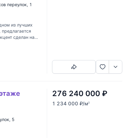
ков переулок
, 1
дном из лучших
, предлагается
акцент сделан на
льного
Скопировать ссылку
276 240 000
₽
 этаже
1 234 000
₽
/м
2
улок
, 5