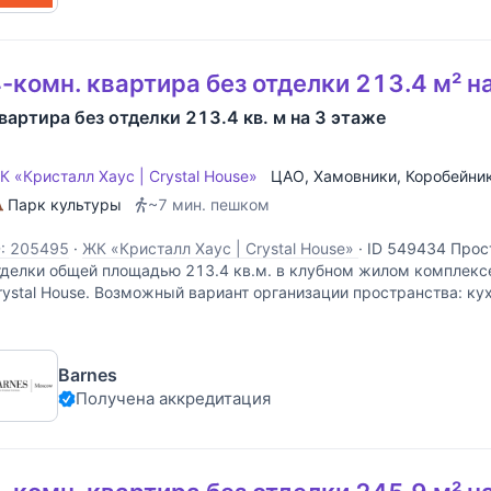
-комн. квартира без отделки 213.4 м² н
вартира без отделки 213.4 кв. м на 3 этаже
К «Кристалл Хаус | Crystal House»
ЦАО
,
Хамовники
,
Коробейни
Парк культуры
~7 мин. пешком
D: 205495
·
ЖК «Кристалл Хаус | Crystal House»
·
ID 549434 Прос
тделки общей площадью 213.4 кв.м. в клубном жилом комплек
rystal House. Возможный вариант организации пространства: кух
пальни, кабинет, 3 санузла, гардеробные комнаты. Панорамные
Barnes
Получена аккредитация