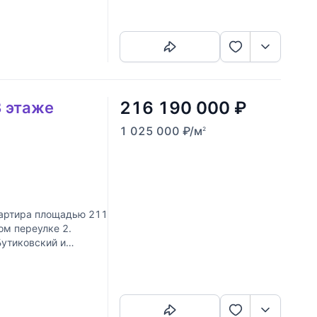
Скопировать ссылку
216 190 000
₽
3 этаже
1 025 000
₽
/м
2
артира площадью 211
ом переулке 2.
Бутиковский и
Скопировать ссылку