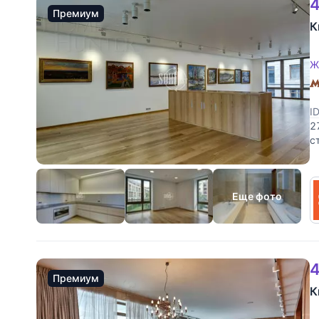
4
Премиум
К
Ж
I
2
с
п
Еще фото
4
Премиум
К