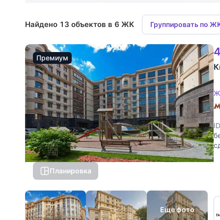
Найдено 13 объектов в 6 ЖК
Группировать по Ж
4
Премиум
К
Ж
I
б
с
с
Планировка
Еще фото