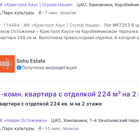
К «Кристалл Хаус | Crystal House»
ЦАО
,
Хамовники
,
Коробейни
Парк культуры
~7 мин. пешком
D: 114484
·
ЖК «Кристалл Хаус | Crystal House»
·
Лот №f7253 В о
омов Остоженки – Кристалл Хаусе на Коробейниковом переулке
вартира 249 кв.м. Выполнена превосходная отделка, в которой 
очетании природных материалов – редких пород дерева, натура
Soho Estate
Получена аккредитация
-комн. квартира с отделкой 224 м² на 2
вартира с отделкой 224 кв. м на 2 этаже
К «Новая Остоженка»
ЦАО
,
Хамовники
,
1-й Зачатьевский пере
Парк культуры
~10 мин. пешком