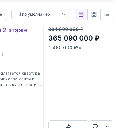
е
по умолчанию
а 2 этаже
381 800 000
₽
365 090 000
₽
1 485 000
₽
/м
2
, 1
длагается квартира
тить свои мечты и
ать: кухня, гостиная
Скопировать ссылку