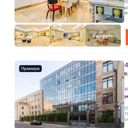
I
д
Ф
х
Еще фото
4
Премиум
К
Ж
I
1
с
д