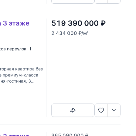
519 390 000
₽
а 3 этаже
2 434 000
₽
/м
2
ков переулок
, 1
торная квартира без
се премиум-класса
ня-гостиная, 3
Скопировать ссылку
365 090 000
₽