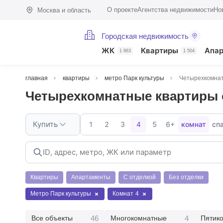
О проекте
Агентства недвижимости
Но
Москва и область
Городская недвижимость
ЖК
Квартиры
Апа
1 863
1 504
главная
квартиры
метро Парк культуры
Четырехкомна
Четырехкомнатные квартиры 
Купить
1
2
3
4
5
6+
комнат
сп
Квартиры
Апартаменты
С отделкой
Без отделки
Метро Парк культуры
Комнат
4
46
4
Все объекты
Многокомнатные
Пятик