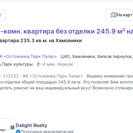
К
На карт
-комн. квартира без отделки 245.9 м² н
вартира 235.3 кв.м. на Хамовники
К «Остоженка Парк Палас»
ЦАО
,
Хамовники
,
Хилков переулок
Парк культуры
~4 мин. пешком
D: 112232
·
ЖК «Остоженка Парк Палас»
·
Вашему вниманию пре
ез отделки общей площадью 245,9 кв.м. Это позволит Вам вопло
делать ремонт на ваш индивидуальный вкус! Возможно спланиров
 полукруглой лоджией (21.2 кв.м.), 3
Delight Realty
Получена аккредитация