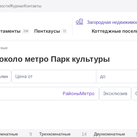
вости
Журнал
Контакты
Загородная недвижимо
ртаменты
Пентхаусы
Коттеджные посел
239
71
тные
около метро Парк культуры
Цена от
до
ален
Районы
Метро
Эксклюзив
9
14
омнатные
Трехкомнатные
Двухкомнатные