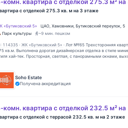
-комн. квартира с отделкой 275.3 м² на
вартира с отделкой 275.3 кв. м на 3 этаже
К «Бутиковский 5»
ЦАО
,
Хамовники
,
Бутиковский переулок
, 5
Парк культуры
~9 мин. пешком
D: 114335
·
ЖК «Бутиковский 5»
·
Лот №f65 Трехсторонняя квар
75 кв.м. Выполнена дорогая дизайнерская отделка в стиле мин
тиля хай-тек. Просторная, светлая, с панорамными окнами, в
ереулок и во внутренний двор. По
Soho Estate
Получена аккредитация
-комн. квартира с отделкой 232.5 м² на
вартира с отделкой с террасой 232.5 кв. м на 2 этаже