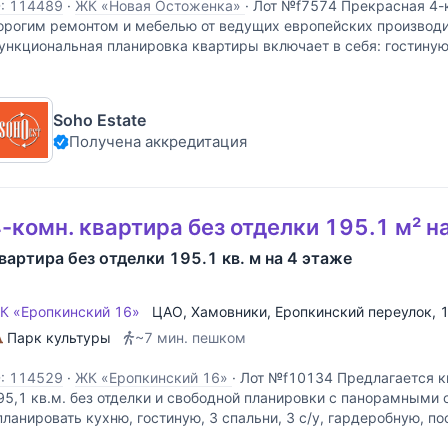
D: 114489
·
ЖК «Новая Остоженка»
·
Лот №f7574 Прекрасная 4-к
орогим ремонтом и мебелью от ведущих европейских производи
ункциональная планировка квартиры включает в себя: гостину
озяйскую спальню с ванной комнатой и большой гардеробной, 2
Soho Estate
Получена аккредитация
-комн. квартира без отделки 195.1 м² н
вартира без отделки 195.1 кв. м на 4 этаже
К «Еропкинский 16»
ЦАО
,
Хамовники
,
Еропкинский переулок
, 
Парк культуры
~7 мин. пешком
D: 114529
·
ЖК «Еропкинский 16»
·
Лот №f10134 Предлагается к
95,1 кв.м. без отделки и свободной планировки с панорамными
планировать кухню, гостиную, 3 спальни, 3 с/у, гардеробную, п
ома разбит комфортный закрытый дворик с