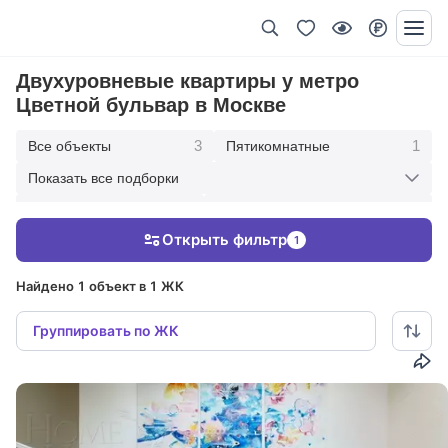
Двухуровневые квартиры у метро
Цветной бульвар в Москве
3
1
Все объекты
Пятикомнатные
Показать все подборки
2
2
Трехкомнатные
В современном стиле
Открыть фильтр
1
1
1
Со вторым светом
Под ключ с мебелью
Найдено 1 объект в 1 ЖК
Группировать по ЖК