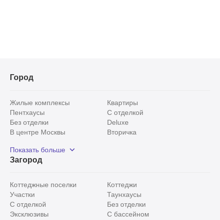
Город
Жилые комплексы
Квартиры
Пентхаусы
С отделкой
Без отделки
Deluxe
В центре Москвы
Вторичка
Видовые
Эксклюзивы
Показать больше
Рядом с парком
Популярные локации
Загород
С панорамными окнами
Внутри Садового кольца
Коттеджные поселки
Коттеджи
Участки
Таунхаусы
С отделкой
Без отделки
Эксклюзивы
С бассейном