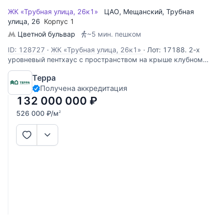
ЖК «Трубная улица, 26к1»
ЦАО
,
Мещанский
,
Трубная
улица
, 26
Корпус 1
Цветной бульвар
~5 мин. пешком
ID: 128727
·
ЖК «Трубная улица, 26к1»
·
Лот: 17188. 2-х
уровневый пентхаус с пространством на крыше клубном
современном доме на 13 квартир. Дом полностью
Терра
перестроен. В пентхаусе выполнен дизайнерский ремонт, в
Получена аккредитация
гостиной второй свет. Мебель и техника включены в
стоимость.
132 000 000
₽
526 000
₽
/м
2