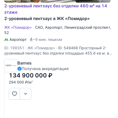
2-уровневый пентхаус без отделки 460 м² на 14
этаже
2-уровневый пентхаус в ЖК «Помидор»
ЖК «Помидор»
САО
,
Аэропорт
,
Ленинградский проспект
,
52
Аэропорт
~9 мин. пешком
ID: 199351
·
ЖК «Помидор»
·
lD: 549468 Просторный 2-
уровневый пентхаус без отделки площадью 455.6 кв.м. в
жилом комплексе «Помидор» на Ленинградском
Barnes
проспекте. Планировочное решение включает: гостиную,
Получена аккредитация
кухню, 4 спальни, 4 санузла, кабинет, библиотеку,
гардеробные, балкон.
134 900 000
₽
294 000
₽
/м
2