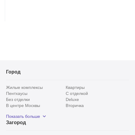
Город
Жилые комплексы
Квартиры
Пентхаусы
С отделкой
Без отделки
Deluxe
В центре Москвы
Вторичка
Видовые
Эксклюзивы
Показать больше
Рядом с парком
Популярные локации
Загород
С панорамными окнами
Внутри Садового кольца