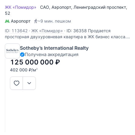
ЖК «Помидор»
САО
,
Аэропорт
,
Ленинградский проспект
,
52
Аэропорт
~9 мин. пешком
ID: 113642
·
ЖК «Помидор»
·
ID: 36358 Продается
просторная двухуровневая квартира в ЖК бизнес класса.
Квартира 311 кв.м, полностью меблированная. В квартире
Sotheby’s International Realty
выполнен дизайнерский ремонт, использовались
Получена аккредитация
дорогостоящие натуральные материалы. Спланировано: 1
уровень (100 кв.м.):
125 000 000
₽
402 000
₽
/м
2