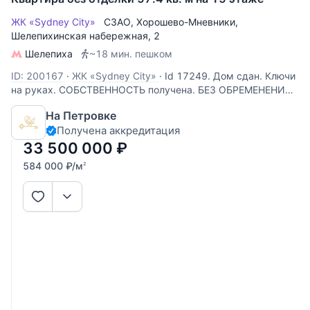
ЖК «Sydney City»
СЗАО
,
Хорошево-Мневники
,
Шелепихинская набережная
, 2
Шелепиха
~18 мин. пешком
ID: 200167
·
ЖК «Sydney City»
·
Id 17249. Дом сдан. Ключи
на руках. СОБСТВЕННОСТЬ получена. БЕЗ ОБРЕМЕНЕНИЙ.
Продается 2-х комнатная квартира в ЖК "Sydney City"
На Петровке
бизнес-класса по адресу: г Москва, Шелепихинская
Получена аккредитация
набережная , дом 40,корпус 2- УГЛОВАЯ -С ВИДОМ НА
РЕКУ. От метро ст
33 500 000
₽
584 000
₽
/м
2