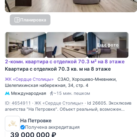
Планировка
Еще фото
2-комн. квартира с отделкой 70.3 м² на 8 этаже
Квартира с отделкой 70.3 кв. м на 8 этаже
ЖК «Сердце Столицы»
СЗАО
,
Хорошево-Мневники
,
Шелепихинская набережная
, 34, стр. 4
Международная
~15 мин. пешком
ID: 4654911
·
ЖК «Сердце Столицы»
·
Id 26605. Эксклюзив
агентства "На Петровке". Объект реальный, возможен
видео-показ. Жилой комплекс "Сердце Столицы" от
На Петровке
компании "Донстрой". 1 взрослый собственник, полная
Получена аккредитация
стоимость в договоре. Статус: квартира. 8 этаж, из окон
открывается вид на
39 000 000
₽