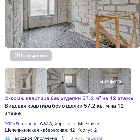
Планировка
Еще фото
2-комн. квартира без отделки 57.2 м² на 12 этаже
Видовая квартира без отделки 57.2 кв. м на 12
этаже
ЖК «Freedom»
СЗАО
,
Хорошево-Мневники
,
Шелепихинская набережная
, 42
Корпус 2
Народное Ополчение
~18 мин. пешком