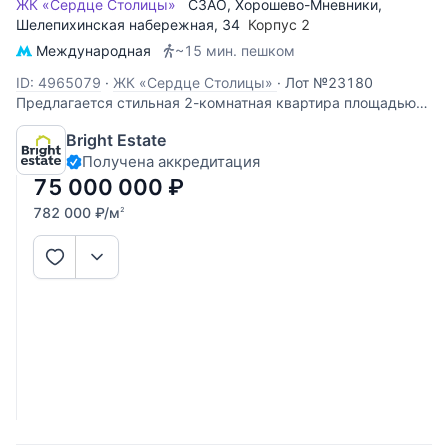
ЖК «Сердце Столицы»
СЗАО
,
Хорошево-Мневники
,
Шелепихинская набережная
, 34
Корпус 2
Международная
~15 мин. пешком
ID: 4965079
·
ЖК «Сердце Столицы»
·
Лот №23180
Предлагается стильная 2-комнатная квартира площадью
96 кв.м. в одном из самых востребованных жилых
Bright Estate
комплексов Москвы — ЖК «Сердце Столицы». Это
Получена аккредитация
пространство создано для тех, кто ценит современную
эстетику, комфорт и продуманные решения,
75 000 000
₽
782 000
₽
/м
2