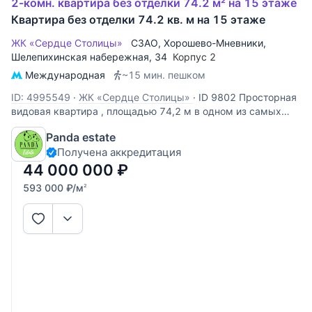
2-комн. квартира без отделки 74.2 м² на 15 этаже
Квартира без отделки 74.2 кв. м на 15 этаже
ЖК «Сердце Столицы»
СЗАО
,
Хорошево-Мневники
,
Шелепихинская набережная
, 34
Корпус 2
Международная
~15 мин. пешком
ID: 4995549
·
ЖК «Сердце Столицы»
·
ID 9802 Просторная
видовая квартира , площадью 74,2 м в одном из самых
престижных комплексов Москвы- Сердце Столицы.
Panda estate
Квартира с редким балансом света и тишины !
Получена аккредитация
Предлагается эксклюзивная квартира, с боковой вид на
воду! Большие окна наполняют
44 000 000
₽
593 000
₽
/м
2