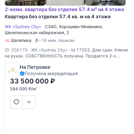
2-комн. квартира без отделки 57.4 м² на 4 этаже
Квартира без отделки 57.4 кв. м на 4 этаже
ЖК «Sydney City»
СЗАО
,
Хорошево-Мневники
,
Шелепихинская набережная
, 2
Шелепиха
~18 мин. пешком
ID: 200179
·
ЖК «Sydney City»
·
Id 17253. Дом сдан. Ключи
на руках. СОБСТВЕННОСТЬ получена. Продается 2-х
комнатная квартира в ЖК "Sydney City" бизнес-класса по
На Петровке
адресу: г Москва, Шелепихинская набережная , дом
Получена аккредитация
40,корпус 2. От метро ст Шелепиха 15 минут пешком.
Квартира расположена
33 500 000
₽
584 000
₽
/м
2