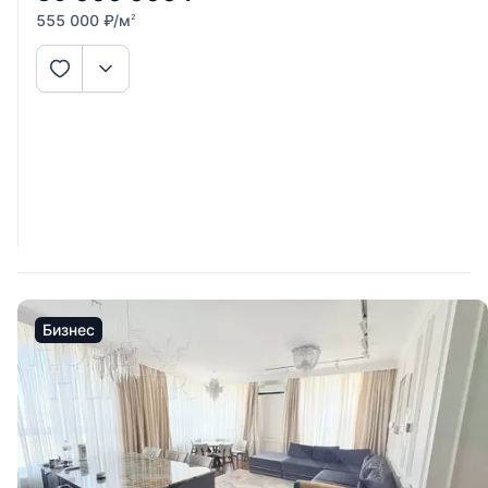
555 000
₽
/м
2
Бизнес