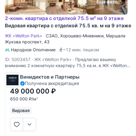
Еще фото
2-комн. квартира с отделкой 75.5 м² на 9 этаже
Видовая квартира с отделкой 75.5 кв. м на 9 этаже
ЖК «Wellton Park»
СЗАО
,
Хорошево-Мневники
,
Маршала
Жукова проспект
, 43
Народное Ополчение
~12 мин. пешком
ID: 5003457
·
ЖК «Wellton Park»
·
Предлагаю вашему
вниманию 2 комнатную квартиру 75,5 кв.м. в ЖК «Wellton
park (Веллтон парк)» ПРЕИМУЩЕСТВА: Дизайнерский
Винидиктов и Партнеры
ремонт. Грамотное зонирование помещений. Шикарные
Получена аккредитация
виды. О КВАРТИРЕ: Качественные и натуральные
материалы. Высота
49 000 000
₽
650 000
₽
/м
2
Видовая