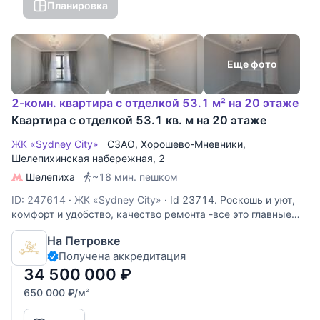
Планировка
Еще фото
2-комн. квартира с отделкой 53.1 м² на 20 этаже
Квартира с отделкой 53.1 кв. м на 20 этаже
ЖК «Sydney City»
СЗАО
,
Хорошево-Мневники
,
Шелепихинская набережная
, 2
Шелепиха
~18 мин. пешком
ID: 247614
·
ЖК «Sydney City»
·
Id 23714. Роскошь и уют,
комфорт и удобство, качество ремонта -все это главные
достоинства нашего предложения. Продается 2-х
На Петровке
комнатная квартира в ЖК " Sydney City "бизнес-класс по
Получена аккредитация
адресу :г Москва, Шелепихинская набережная ,дом 40,
кор 2. От метро ст
34 500 000
₽
650 000
₽
/м
2