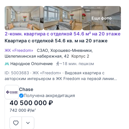
Еще фото
2-комн. квартира с отделкой 54.6 м² на 20 этаже
Квартира с отделкой 54.6 кв. м на 20 этаже
ЖК «Freedom»
СЗАО
,
Хорошево-Мневники
,
Шелепихинская набережная
, 42
Корпус 2
Народное Ополчение
~18 мин. пешком
ID: 5003683
·
ЖК «Freedom»
·
Видовая квартира с
авторским интерьером в ЖК Freedom на первой линии
Москвы-реки. Из окон открываются панорамные виды на
Chase
воду, набережную и впечатляющие закаты. Продуманная
Получена аккредитация
планировка включает просторную кухню-гостиную с
островом, спальню с
40 500 000
₽
742 000
₽
/м
2