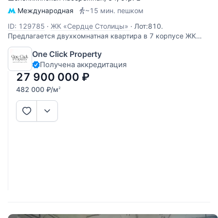
Международная
~15 мин. пешком
ID: 129785
·
ЖК «Сердце Столицы»
·
Лот:810.
Предлагается двухкомнатная квартира в 7 корпусе ЖК
бизнес-класса "Сердце столицы". Из окон квартиры
One Click Property
открываются потрясающие виды на панораму города.
Получена аккредитация
Жилой комплекс с прилегающей парковой территорией
расположен на первой линии Москвы-реки с
27 900 000
₽
482 000
₽
/м
2