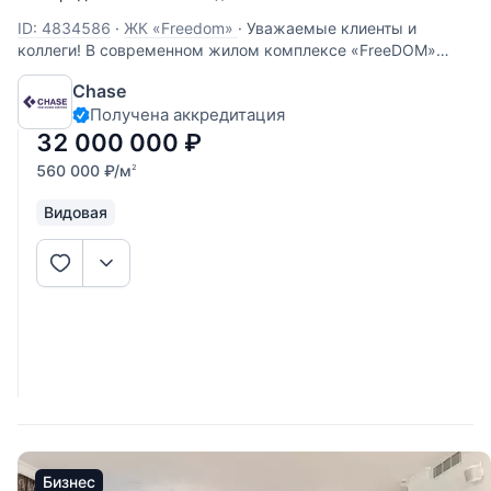
ID: 4834586
·
ЖК «Freedom»
·
Уважаемые клиенты и
коллеги! В современном жилом комплексе «FreeDOM»
Вашему вниманию предлагается квартира формата Евро3.
Chase
Функциональное планировочное решение: кухня-гостиная,
Получена аккредитация
две изолированные спальные комнаты, два совмещённых
санузла, гардеробная
32 000 000
₽
560 000
₽
/м
2
Видовая
Бизнес