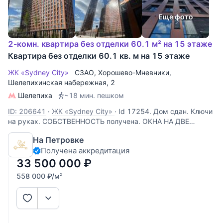
Еще фото
2-комн. квартира без отделки 60.1 м² на 15 этаже
Квартира без отделки 60.1 кв. м на 15 этаже
ЖК «Sydney City»
СЗАО
,
Хорошево-Мневники
,
Шелепихинская набережная
, 2
Шелепиха
~18 мин. пешком
ID: 206641
·
ЖК «Sydney City»
·
Id 17254. Дом сдан. Ключи
на руках. СОБСТВЕННОСТЬ получена. ОКНА НА ДВЕ
СТОРОНУ- НА РЕКУ. Продается 2-х комнатная квартира в
На Петровке
ЖК "Sydney City" бизнес-класса по адресу: г Москва,
Получена аккредитация
Шелепихинская набережная , дом 40,корпус 2- УГЛОВАЯ
-С ВИДОМ НА РЕКУ. От
33 500 000
₽
558 000
₽
/м
2