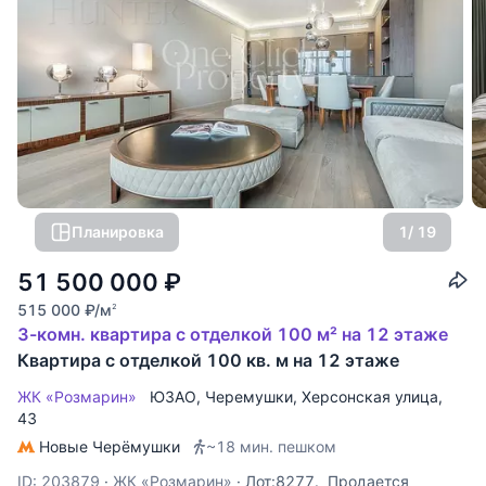
Планировка
1
/ 19
51 500 000
₽
515 000
₽
/м
2
3-комн. квартира с отделкой 100 м² на 12 этаже
Квартира с отделкой 100 кв. м на 12 этаже
ЖК «Розмарин»
ЮЗАО
,
Черемушки
,
Херсонская улица
,
43
Новые Черёмушки
~18 мин. пешком
ID: 203879
·
ЖК «Розмарин»
·
Лот:8277. Продается