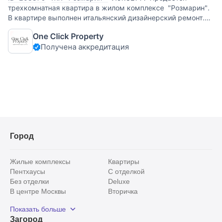
трехкомнатная квартира в жилом комплексе "Розмарин".
В квартире выполнен итальянский дизайнерский ремонт.
Гостиная совмещена с кухней, имеются встроенные
One Click Property
гардеробные. Напольное покрытие - массивная дубовая
Получена аккредитация
доска. Вся сантехника
Город
Жилые комплексы
Квартиры
Пентхаусы
С отделкой
Без отделки
Deluxe
В центре Москвы
Вторичка
Видовые
Эксклюзивы
Показать больше
Рядом с парком
Популярные локации
Загород
С панорамными окнами
Внутри Садового кольца