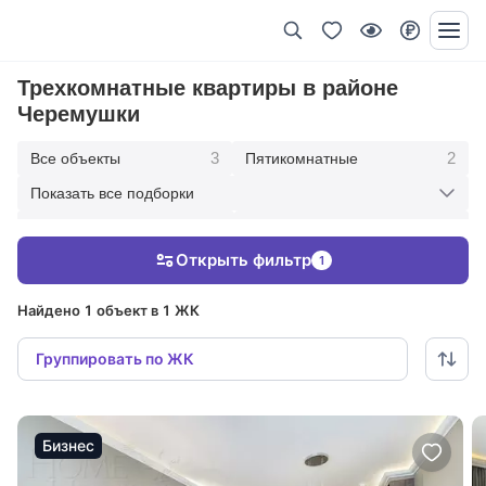
Трехкомнатные квартиры в районе
Черемушки
3
2
Все объекты
Пятикомнатные
Показать все подборки
1
1
В современном стиле
С панорамными окнами
Открыть фильтр
1
3
С отделкой
Найдено 1 объект в 1 ЖК
Группировать по ЖК
Бизнес