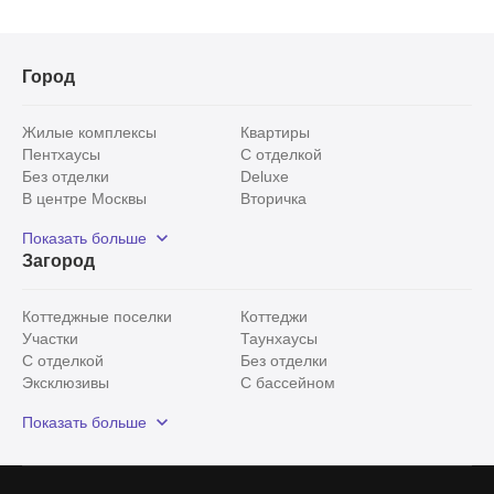
Город
Жилые комплексы
Квартиры
Пентхаусы
С отделкой
Без отделки
Deluxe
В центре Москвы
Вторичка
Видовые
Эксклюзивы
Показать больше
Рядом с парком
Популярные локации
Загород
С панорамными окнами
Внутри Садового кольца
Коттеджные поселки
Коттеджи
Участки
Таунхаусы
С отделкой
Без отделки
Эксклюзивы
С бассейном
С лесным участком
Истринский район
Показать больше
Красногорский район
Минское шоссе