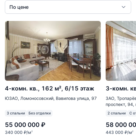
По цене
4-комн. кв., 162 м², 6/15 этаж
3-комн. кв
ЮЗАО, Ломоносовский, Вавилова улица, 97
ЗАО, Тропарё
проспект, 94, 
3 спальни
Без отделки
2 спальни
С о
55 000 000
₽
58 000 0
340 000
₽
/м
443 000
₽
/м
2
2