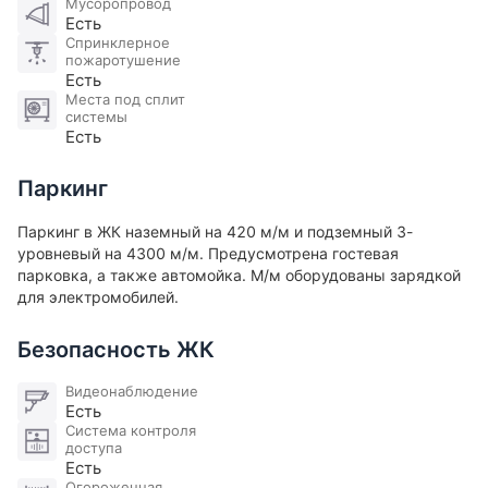
Мусоропровод
поле и Березовая роща.
Есть
Спринклерное
пожаротушение
Позвоните и запишитесь на просмотр этой
Есть
уникальной квартиры, и вы получите лучшее
Места под сплит
предложение в этой локации!
системы
Есть
Паркинг
Паркинг в ЖК наземный на 420 м/м и подземный 3-
уровневый на 4300 м/м. Предусмотрена гостевая
парковка, а также автомойка. М/м оборудованы зарядкой
для электромобилей​.
Безопасность ЖК
Видеонаблюдение
Есть
Система контроля
доступа
Есть
Огороженная