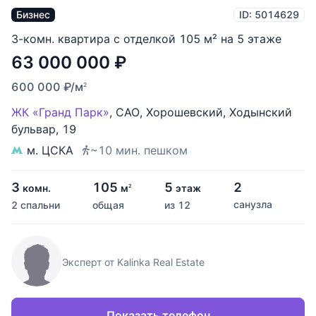
Бизнес
ID: 5014629
3-комн. квартира с отделкой 105 м² на 5 этаже
63 000 000
₽
600 000
₽
/м
2
ЖК «Гранд Парк»
,
САО
,
Хорошевский
,
Ходынский
бульвар
,
19
м. ЦСКА
~10 мин. пешком
3
105
5
2
комн.
м
этаж
2
санузла
2 спальни
общая
из 12
Эксперт от Kalinka Real Estate
Показать телефон