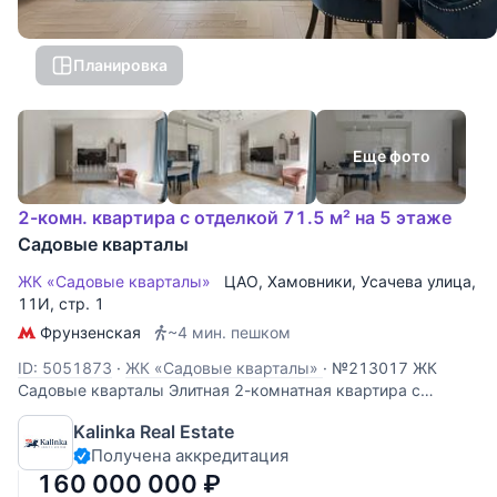
Планировка
Еще фото
2-комн. квартира с отделкой 71.5 м² на 5 этаже
Садовые кварталы
ЖК «Садовые кварталы»
ЦАО
,
Хамовники
,
Усачева улица
,
11И, стр. 1
Фрунзенская
~4 мин. пешком
ID: 5051873
·
ЖК «Садовые кварталы»
·
№213017 ЖК
Садовые кварталы Элитная 2-комнатная квартира с
дизайнерским ремонтом в легендарном ЖК «Садовые
Kalinka Real Estate
кварталы» (Хамовники). Окна выходят в благоустроенный
Получена аккредитация
внутренний двор. Вы получаете абсолютную тишину,
приватность и много света без уличного
160 000 000
₽