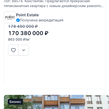
Лот: 98574. Константин. Предлагается прекрасная
пятикомнатная квартира с новым дизайнерским ремонтом
в ЖК "Жуковка Шале". Интегрирована система увлажнения
Point Estate
квартиры, система умный дом, установлены шторы с
Получена аккредитация
электроприводом. Комфортная планировка:
178 490 000
₽
170 380 000
₽
863 000
₽
/м
2
Бизнес