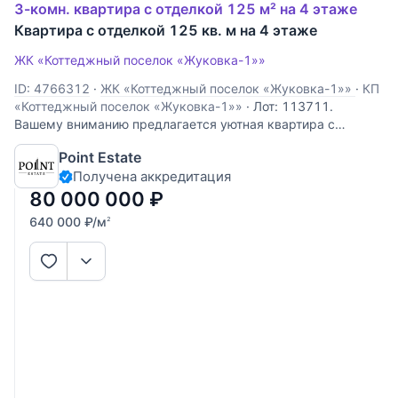
3-комн. квартира с отделкой 125 м² на 4 этаже
Квартира с отделкой 125 кв. м на 4 этаже
ЖК «Коттеджный поселок «Жуковка-1»»
ID: 4766312
·
ЖК «Коттеджный поселок «Жуковка-1»»
·
КП
«Коттеджный поселок «Жуковка-1»»
·
Лот: 113711.
Вашему вниманию предлагается уютная квартира с
дизайнерским ремонтом в Жуковке. Просторные и
Point Estate
светлые помещения включают в себя: кухню-столовую,
Получена аккредитация
гостиную, столовую и две спальни, одна из которых
оборудована гардеробной и отдельным
80 000 000
₽
640 000
₽
/м
2