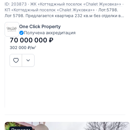
ID: 203873
·
ЖК «Коттеджный поселок «Chalet Жуковка»»
·
КП «Коттеджный поселок «Chalet Жуковка»»
·
Лот:5798.
Лот 5798. Предлагается квартира 232 кв.м без отделки в
ЖК «Жуковка Шале». В квартире можно
One Click Property
спланировать просторную гостиную с отличным балконом,
Получена аккредитация
кухню, столовую, три спальни с ванными комнатами и
гардеробными. Приятные виды на парк и
70 000 000
₽
302 000
₽
/м
2
Премиум