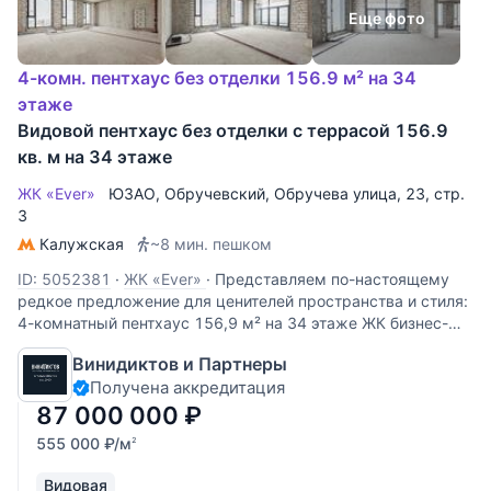
Еще фото
4-комн. пентхаус без отделки 156.9 м² на 34
этаже
Видовой пентхаус без отделки с террасой 156.9
кв. м на 34 этаже
ЖК «Ever»
ЮЗАО
,
Обручевский
,
Обручева улица
, 23, стр.
3
Калужская
~8 мин. пешком
ID: 5052381
·
ЖК «Ever»
·
Представляем по-настоящему
редкое предложение для ценителей пространства и стиля:
4-комнатный пентхаус 156,9 м² на 34 этаже ЖК бизнес-
класса «EVER». Это ваш личный городской оазис на высоте,
Винидиктов и Партнеры
где утро начинается с панорамного вида на Москву, а
Получена аккредитация
87 000 000
₽
555 000
₽
/м
2
Видовая