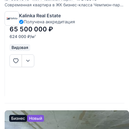
Современная квартира в ЖК бизнес-класса Чемпион-парк
(застройщик Интеко). Эргономичная планировка: - 3
Kalinka Real Estate
спальни; - просторная кухня-гостиная; - два санузла; -
Получена аккредитация
вместительная гардеробная; - отдельная постирочная; -
большая утепленная
65 500 000
₽
624 000
₽
/м
2
Видовая
Бизнес
Новый