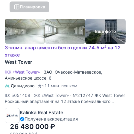
Планировка
Еще фото
3-комн. апартаменты без отделки 74.5 м² на 12
этаже
West Tower
ЖК «West Tower»
ЗАО
,
Очаково-Матвеевское
,
Аминьевское шоссе
, 6
Давыдково
~11 мин. пешком
ID: 5051409
·
ЖК «West Tower»
·
№212747 ЖК West Tower
Роскошный апартамент на 12 этаже премиального
комплекса West Tower. Этот объект идеально подходит для
Kalinka Real Estate
личного проживания или сдачи в аренду с высокой
Получена аккредитация
доходностью. Панорамные виды: высокий 12 этаж
открывает захватывающий
26 480 000
₽
2