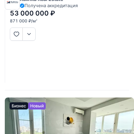
Получена аккредитация
формате французского балкона, просторную спальню с
отдельной, большой
53 000 000
₽
871 000
₽
/м
2
Бизнес
Новый