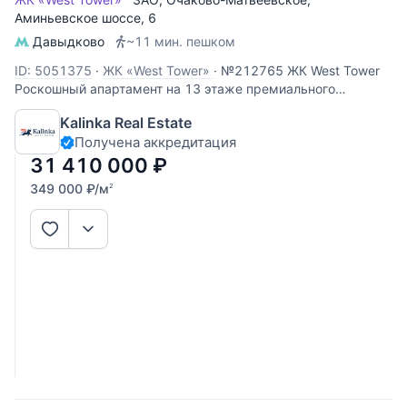
Аминьевское шоссе
, 6
Давыдково
~11 мин. пешком
ID: 5051375
·
ЖК «West Tower»
·
№212765 ЖК West Tower
Роскошный апартамент на 13 этаже премиального
комплекса West Tower. Этот объект идеально подходит для
Kalinka Real Estate
личного проживания или сдачи в аренду с высокой
Получена аккредитация
доходностью. Панорамные виды: высокий 13 этаж
открывает вид во двор,
31 410 000
₽
349 000
₽
/м
2