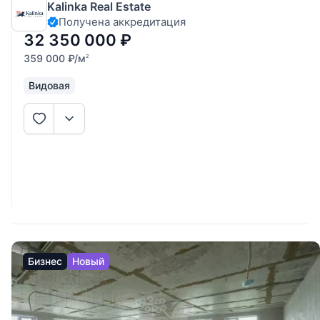
Kalinka Real Estate
личного проживания или сдачи в аренду с высокой
Получена аккредитация
доходностью. Панорамные виды: высокий 12 этаж
открывает захватывающий
32 350 000
₽
359 000
₽
/м
2
Видовая
Бизнес
Новый