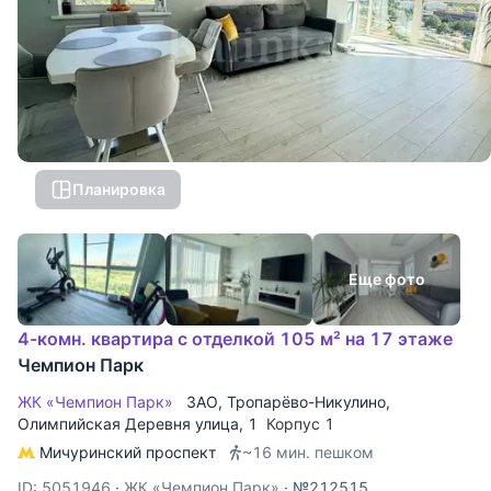
Планировка
Еще фото
4-комн. квартира с отделкой 105 м² на 17 этаже
Чемпион Парк
ЖК «Чемпион Парк»
ЗАО
,
Тропарёво-Никулино
,
Олимпийская Деревня улица
, 1
Корпус 1
Мичуринский проспект
~16 мин. пешком
ID: 5051946
·
ЖК «Чемпион Парк»
·
№212515