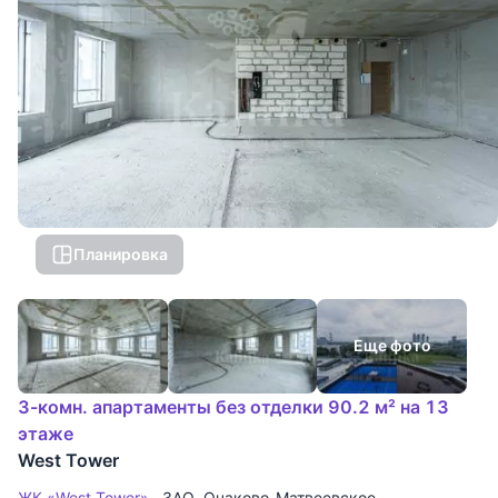
Планировка
Еще фото
3-комн. апартаменты без отделки 90.2 м² на 13
этаже
West Tower
ЖК «West Tower»
ЗАО
,
Очаково-Матвеевское
,