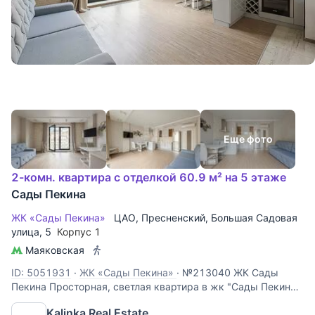
Еще фото
2-комн. квартира с отделкой 60.9 м² на 5 этаже
Сады Пекина
ЖК «Сады Пекина»
ЦАО
,
Пресненский
,
Большая Садовая
улица
, 5
Корпус 1
Маяковская
ID: 5051931
·
ЖК «Сады Пекина»
·
№213040 ЖК Сады
Пекина Просторная, светлая квартира в жк "Сады Пекина"
Планировочное решение предусматривает: большой зал-
Kalinka Real Estate
кухню с распашными, панорамными окнами в пол в