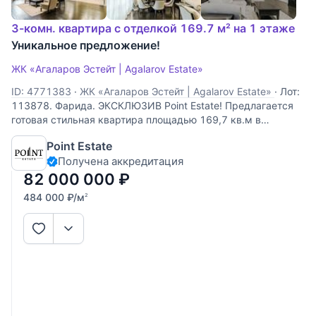
3-комн. квартира с отделкой 169.7 м² на 1 этаже
Уникальное предложение!
ЖК «Агаларов Эстейт | Agalarov Estate»
ID: 4771383
·
ЖК «Агаларов Эстейт | Agalarov Estate»
·
Лот:
113878. Фарида. ЭКСКЛЮЗИВ Point Estate! Предлагается
готовая стильная квартира площадью 169,7 кв.м в
малоквартирном доме на территории закрытого клубного
Point Estate
поселка "Agalarov Estate", расположенного на
Получена аккредитация
Новорижском шоссе. В квартире выполнена
82 000 000
₽
484 000
₽
/м
2