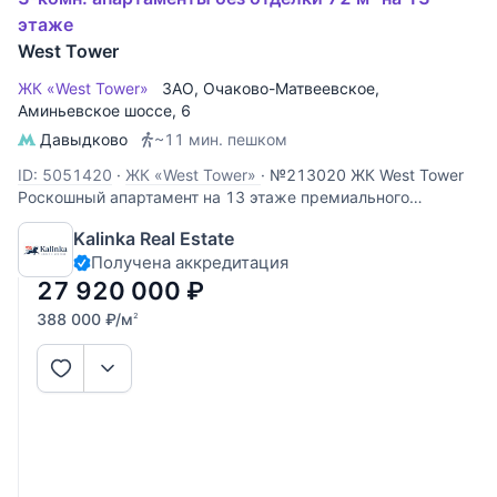
этаже
West Tower
ЖК «West Tower»
ЗАО
,
Очаково-Матвеевское
,
Аминьевское шоссе
, 6
Давыдково
~11 мин. пешком
ID: 5051420
·
ЖК «West Tower»
·
№213020 ЖК West Tower
Роскошный апартамент на 13 этаже премиального
комплекса West Tower. Этот объект идеально подходит для
Kalinka Real Estate
личного проживания или сдачи в аренду с высокой
Получена аккредитация
доходностью. Панорамные виды: высокий 13 этаж
открывает захватывающий
27 920 000
₽
388 000
₽
/м
2