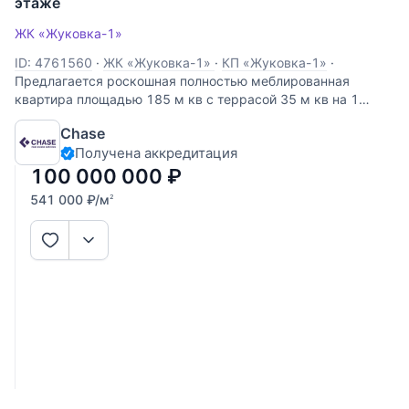
этаже
ЖК «Жуковка-1»
ID: 4761560
·
ЖК «Жуковка-1»
·
КП «Жуковка-1»
·
Предлагается роскошная полностью меблированная
квартира площадью 185 м кв с террасой 35 м кв на 1
этаже / 7 этажного дома в КП Жуковка-1! Дизайнерский
Chase
ремонт с использованием импортных материалов от
Получена аккредитация
ведущих производителей! Планировка включает в себя
100 000 000
₽
541 000
₽
/м
2