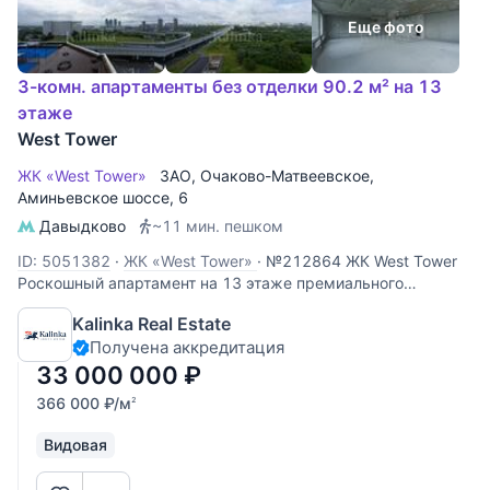
Еще фото
3-комн. апартаменты без отделки 90.2 м² на 13
этаже
West Tower
ЖК «West Tower»
ЗАО
,
Очаково-Матвеевское
,
Аминьевское шоссе
, 6
Давыдково
~11 мин. пешком
ID: 5051382
·
ЖК «West Tower»
·
№212864 ЖК West Tower
Роскошный апартамент на 13 этаже премиального
комплекса West Tower. Этот объект идеально подходит для
Kalinka Real Estate
личного проживания или сдачи в аренду с высокой
Получена аккредитация
доходностью. Панорамные виды: высокий 13 этаж
открывает захватывающий
33 000 000
₽
366 000
₽
/м
2
Видовая