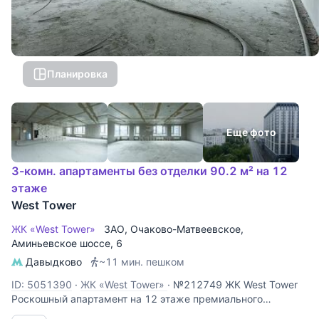
Планировка
Еще фото
3-комн. апартаменты без отделки 90.2 м² на 12
этаже
West Tower
ЖК «West Tower»
ЗАО
,
Очаково-Матвеевское
,
Аминьевское шоссе
, 6
Давыдково
~11 мин. пешком
ID: 5051390
·
ЖК «West Tower»
·
№212749 ЖК West Tower
Роскошный апартамент на 12 этаже премиального
комплекса West Tower. Этот объект идеально подходит для