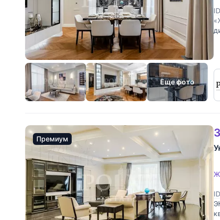
I
«
д
с
о
Еще фото
3
Премиум
У
Ж
I
Э
к