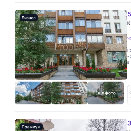
5
Бизнес
К
Ж
I
«
в
о
г
Еще фото
3
Премиум