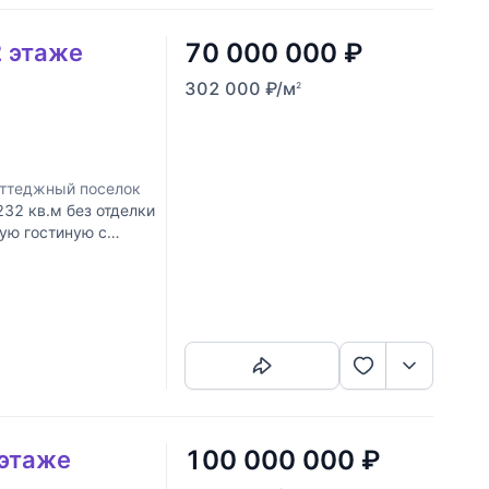
70 000 000
₽
2 этаже
302 000
₽
/м
2
оттеджный поселок
32 кв.м без отделки
ую гостиную с
мнатами и
Скопировать ссылку
100 000 000
₽
 этаже