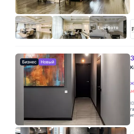
E
Еще фото
3
Бизнес
Новый
К
Ж
I
г
и