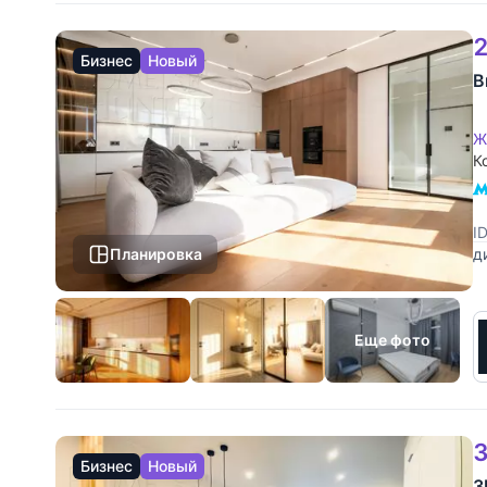
2
Бизнес
Новый
В
Ж
К
I
Планировка
д
п
п
Еще фото
3
Бизнес
Новый
З