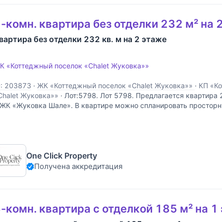
-комн. квартира без отделки 232 м² на 
вартира без отделки 232 кв. м на 2 этаже
К «Коттеджный поселок «Chalet Жуковка»»
D: 203873
·
ЖК «Коттеджный поселок «Chalet Жуковка»»
·
КП «К
Chalet Жуковка»»
·
Лот:5798. Лот 5798. Предлагается квартира 2
 ЖК «Жуковка Шале». В квартире можно спланировать просторн
тличным балконом, кухню, столовую, три спальни с ванными ко
ардеробными. Приятные виды на парк и
One Click Property
Получена аккредитация
-комн. квартира с отделкой 185 м² на 1