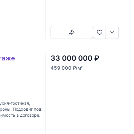
олнена
Скопировать ссылку
33 000 000
₽
этаже
459 000
₽
/м
2
ухня-гостиная,
ороны. Подходит под
оимость в договоре.
Скопировать ссылку