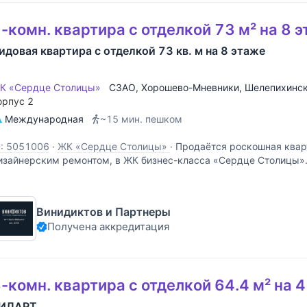
-комн. квартира с отделкой 73 м² на 8 
идовая квартира с отделкой 73 кв. м на 8 этаже
К «Сердце Столицы»
СЗАО
,
Хорошево-Мневники
,
Шелепихинск
орпус 2
Международная
~15 мин. пешком
D: 5051006
·
ЖК «Сердце Столицы»
·
Продаётся роскошная квар
изайнерским ремонтом, в ЖК бизнес-класса «Сердце Столицы».
отрясающим видом на Москву-реку и тщательно спланированны
огружают в атмосферу уюта и расслабления. Новая квартира с
Винидиктов и Партнеры
Получена аккредитация
-комн. квартира с отделкой 64.4 м² на 
ИЛАРТ