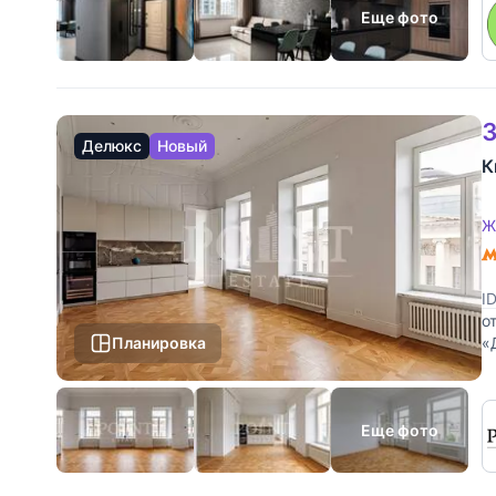
Еще фото
3
Делюкс
Новый
К
Ж
I
о
Планировка
«
д
Еще фото