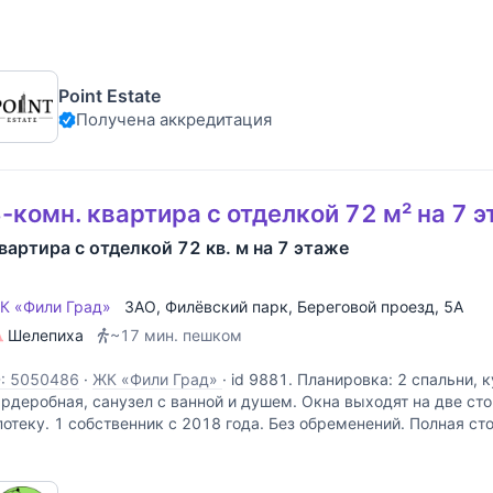
state", расположенного на Новорижском шоссе. В квартире вып
Point Estate
Получена аккредитация
-комн. квартира с отделкой 72 м² на 7 
вартира с отделкой 72 кв. м на 7 этаже
К «Фили Град»
ЗАО
,
Филёвский парк
,
Береговой проезд
, 5А
Шелепиха
~17 мин. пешком
D: 5050486
·
ЖК «Фили Град»
·
id 9881. Планировка: 2 спальни, к
ардеробная, санузел с ванной и душем. Окна выходят на две ст
потеку. 1 собственник с 2018 года. Без обременений. Полная ст