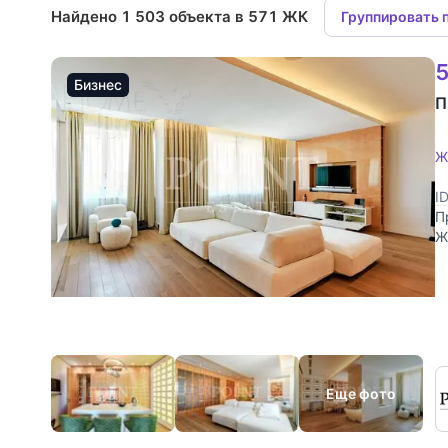
Найдено 1 503 объекта в 571 ЖК
Группировать 
5
Бизнес
П
Ж
I
П
Ж
д
Еще фото