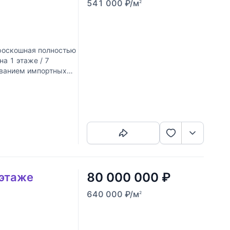
541 000
₽
/м
2
роскошная полностью
а 1 этаже / 7
ованием импортных
себя
Скопировать ссылку
80 000 000
₽
 этаже
640 000
₽
/м
2