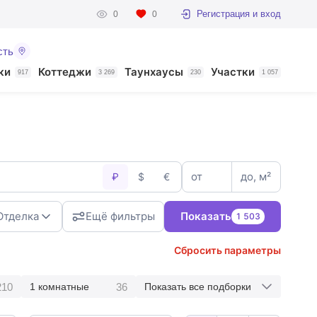
Регистрация и вход
0
0
сть
ки
Коттеджи
Таунхаусы
Участки
917
3 269
230
1 057
от
до, м²
₽
$
€
Отделка
Ещё фильтры
Показать
1 503
Сбросить параметры
210
36
1 комнатные
Показать все подборки