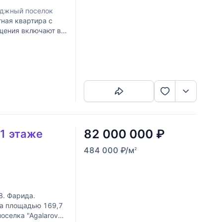
еджный поселок
ная квартира с
щения включают в
з которых
Скопировать ссылку
82 000 000
₽
 1 этаже
484 000
₽
/м
2
8. Фарида.
ра площадью 169,7
оселка "Agalarov