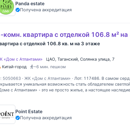
Panda estate
Получена аккредитация
-комн. квартира с отделкой 106.8 м² на
вартира с отделкой 106.8 кв. м на 3 этаже
К «Дом с Атлантами»
ЦАО
,
Таганский
,
Солянка улица
, 7
Китай-город
~6 мин. пешком
D: 5050663
·
ЖК «Дом с Атлантами»
·
Лот: 117486. В самом сер
ткрывается уникальная возможность стать обладателем светло
Доме с Атлантами» - это не просто жилье, а настоящее наследие
ышит историей, а каждый день наполнен столичным ритмом и
Point Estate
Получена аккредитация