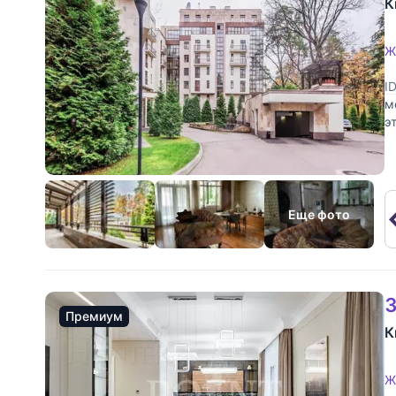
К
Ж
I
м
э
м
Еще фото
3
Премиум
К
Ж