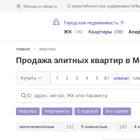
О проекте
Агентства недвижимости
Но
Москва и область
Городская недвижимость
ЖК
Квартиры
Апа
1 863
1 503
главная
квартиры
Продажа элитных квартир в М
Купить
1
2
3
4
5
6+
комнат
сп
Квартиры
Апартаменты
С отделкой
Без отделки
162
180
многокомнатные
5 комнатные
4 