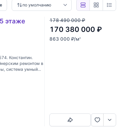
е
по умолчанию
 5 этаже
178 490 000
₽
170 380 000
₽
863 000
₽
/м
2
574. Константин.
йнерским ремонтом в
ры, система умный
овка:
Скопировать ссылку