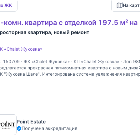
по ЖК
На карт
-комн. квартира с отделкой 197.5 м² на
росторная квартира, новый ремонт
К «Chalet Жуковка»
D: 150709
·
ЖК «Chalet Жуковка»
·
КП «Chalet Жуковка»
·
Лот: 98
редлагается прекрасная пятикомнатная квартира с новым диза
К "Жуковка Шале". Интегрирована система увлажнения кварти
ом, установлены шторы с электроприводом. Комфортная планир
Point Estate
Получена аккредитация