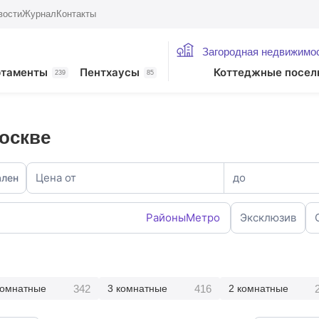
вости
Журнал
Контакты
Загородная недвижимо
ртаменты
Пентхаусы
Коттеджные посел
239
85
оскве
Цена от
до
ален
Районы
Метро
Эксклюзив
342
416
комнатные
3 комнатные
2 комнатные