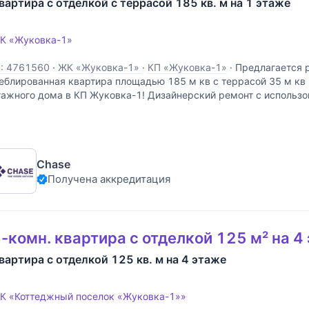
вартира с отделкой с террасой 185 кв. м на 1 этаже
К «Жуковка-1»
D: 4761560
·
ЖК «Жуковка-1»
·
КП «Жуковка-1»
·
Предлагается 
еблированная квартира площадью 185 м кв с террасой 35 м кв н
тажного дома в КП Жуковка-1! Дизайнерский ремонт с использ
атериалов от ведущих производителей! Планировка включает в 
Chase
Получена аккредитация
-комн. квартира с отделкой 125 м² на 4
вартира с отделкой 125 кв. м на 4 этаже
К «Коттеджный поселок «Жуковка-1»»