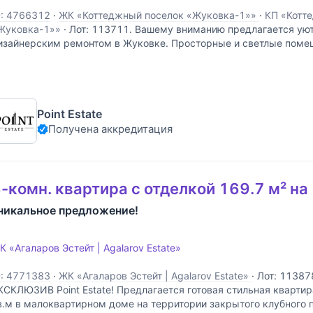
D: 4766312
·
ЖК «Коттеджный поселок «Жуковка-1»»
·
КП «Котт
Жуковка-1»»
·
Лот: 113711. Вашему вниманию предлагается уют
изайнерским ремонтом в Жуковке. Просторные и светлые поме
ебя: кухню-столовую, гостиную, столовую и две спальни, одна и
борудована гардеробной и отдельным
Point Estate
Получена аккредитация
-комн. квартира с отделкой 169.7 м² на
никальное предложение!
К «Агаларов Эстейт | Agalarov Estate»
D: 4771383
·
ЖК «Агаларов Эстейт | Agalarov Estate»
·
Лот: 11387
КСКЛЮЗИВ Point Estate! Предлагается готовая стильная кварти
в.м в малоквартирном доме на территории закрытого клубного п