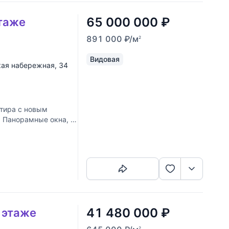
65 000 000
₽
этаже
891 000
₽
/м
2
Видовая
ая набережная
, 34
тира с новым
 Панорамные окна, с
й интерьер,
Скопировать ссылку
41 480 000
₽
4 этаже
2