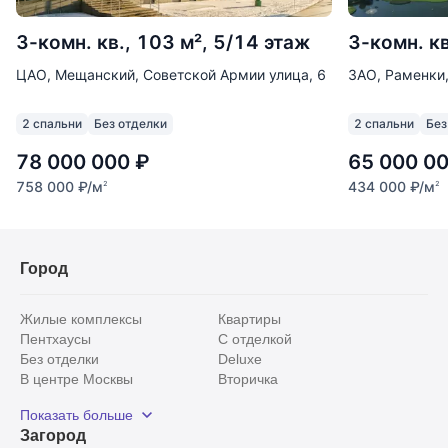
3-комн. кв., 103 м², 5/14 этаж
3-комн. кв
ЦАО, Мещанский, Советской Армии улица, 6
ЗАО, Раменки
2 спальни
Без отделки
2 спальни
Без
78 000 000
₽
65 000 0
758 000
₽
/м
434 000
₽
/м
2
2
Город
Жилые комплексы
Квартиры
Пентхаусы
С отделкой
Без отделки
Deluxe
В центре Москвы
Вторичка
Видовые
Эксклюзивы
Показать больше
Рядом с парком
Популярные локации
Загород
С панорамными окнами
Внутри Садового кольца