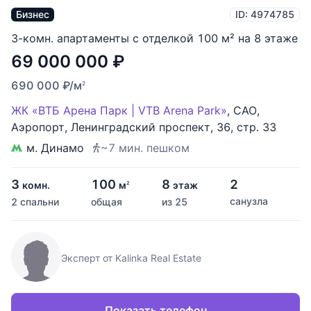
Бизнес
ID: 4974785
3-комн. апартаменты с отделкой 100 м² на 8 этаже
69 000 000
₽
690 000
₽
/м
2
ЖК «ВТБ Арена Парк | VTB Arena Park»
,
САО
,
Аэропорт
,
Ленинградский проспект
,
36
,
стр. 33
м. Динамо
~7 мин. пешком
3
100
8
2
комн.
м
этаж
2
санузла
2 спальни
общая
из 25
Эксперт от Kalinka Real Estate
Показать телефон