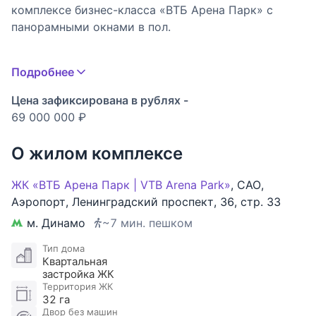
комплексе бизнес-класса «ВТБ Арена Парк» с
панорамными окнами в пол.
Планировка: кухня-гостиная, мастер-спальня с
Подробнее
ванной комнатой кабинет, гостевой санузел.
Цена зафиксирована в рублях -
Окно спальни выходит в благоустроенный
69 000 000 ₽
внутренний двор.
О жилом комплексе
Апартамент оборудован центральной системой
кондиционирования, имеется приточно-вытяжная
ЖК «ВТБ Арена Парк | VTB Arena Park»
,
САО
,
вентиляция, подключена система охраны и камер
Аэропорт
,
Ленинградский проспект
,
36
,
стр. 33
видеонаблюдения. По периметру сделана
м. Динамо
~7 мин. пешком
дополнительная шумоизоляция.
Тип дома
Квартальная
Установлен кухонный гарнитур со всей встроенной
застройка ЖК
техникой.
Территория ЖК
32 га
Двор без машин
Рядом Спортивны парк «Динамо», Петровский