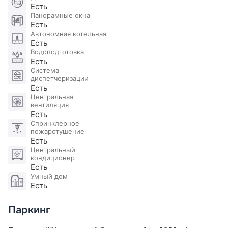
Есть
парк, стадион Динамо. Во дворе благоустроенная
Панорамные окна
площадки для детей и отдыха, концепция «двор
Есть
Автономная котельная
без машин».
Есть
Водоподготовка
Есть
Система
диспетчеризации
Есть
Центральная
вентиляция
Есть
Спринклерное
пожаротушение
Есть
Центральный
кондиционер
Есть
Умный дом
Есть
Паркинг