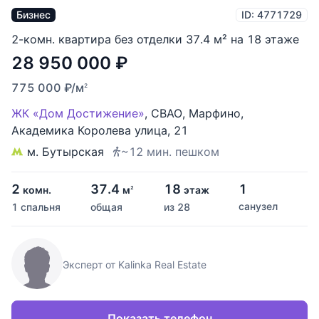
Бизнес
ID: 4771729
2-комн. квартира без отделки 37.4 м² на 18 этаже
28 950 000
₽
775 000
₽
/м
2
ЖК «Дом Достижение»
,
СВАО
,
Марфино
,
Академика Королева улица
,
21
м. Бутырская
~12 мин. пешком
2
37.4
18
1
комн.
м
этаж
2
санузел
1 спальня
общая
из 28
Эксперт от Kalinka Real Estate
Показать телефон