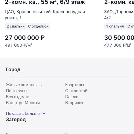
2-комн. кв., 55 м², 6/9 этаж
2-комн. кв
ЦАО, Красносельский, Краснопрудная
ЗАО, Дорогоми
улица, 1
4/2
2 спальни
С отделкой
1 спальня
С о
27 000 000
₽
30 500 0
491 000
₽
/м
477 000
₽
/м
2
2
Город
Жилые комплексы
Квартиры
Пентхаусы
С отделкой
Без отделки
Deluxe
В центре Москвы
Вторичка
Видовые
Эксклюзивы
Показать больше
Рядом с парком
Популярные локации
Загород
С панорамными окнами
Внутри Садового кольца