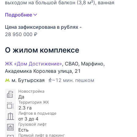
выходом на большой балкон (3,8 м²), ванная
комната, прихожая. Высокие потолки (3,15 м) и
Подробнее
большие окна на две стороны создают светлую и
уютную атмосферу для вашего интерьера.
Цена зафиксирована в рублях -
Квартира без отделки — это свобода для дизайна.
28 950 000 ₽
Премиум-комплекс бизнес-класса с архитектурой
О жилом комплексе
в стиле ар-деко. Закрытая территория,
круглосуточная охрана, консьерж, подземный
ЖК «Дом Достижение»
,
СВАО
,
Марфино
,
паркинг. Для резидентов — фитнес-зал (457 м²),
Академика Королева улица
,
21
кафе, супермаркет, зоны отдыха с прудом и
м. Бутырская
~12 мин. пешком
спортивные площадки.
Новостройка
Да
Инфраструктура района:
Территория ЖК
● Образование: В 10 минутах ходьбы
2.3 га
расположены школа №1236 имени С. В.
Лифтов в подъезде
от 3 до 4
Милашенкова, а также колледжи и вузы. Отличный
Грузовой лифт
вариант для студентов и молодых
Есть
профессионалов.
Прямой лифт в паркинг