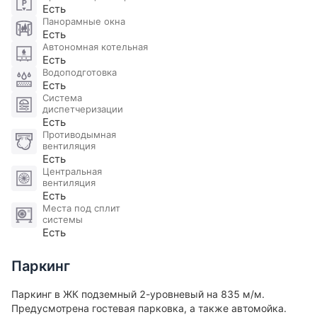
Есть
● Медицина: В районе работают детская и
Панорамные окна
взрослая поликлиники, а также медицинские
Есть
учреждения, обеспечивающие доступность
Автономная котельная
Есть
медицинской помощи.
Водоподготовка
● Торговля и досуг: В шаговой доступности
Есть
находятся магазины, кафе, рестораны, а также
Система
диспетчеризации
торговые центры, такие как ТЦ «Зеленый»,
Есть
которые предлагают разнообразие для шопинга и
Противодымная
отдыха.
вентиляция
Есть
● Парки и зелёные зоны: Рядом с домом
Центральная
расположены парки и зелёные зоны,
вентиляция
Есть
предоставляющие возможности для прогулок и
Места под сплит
активного отдыха на свежем воздухе.
системы
Есть
Кому подходит эта квартира:
Паркинг
● Молодой паре: Идеальна для пары, ценящей
комфорт и стиль. Просторная и уютная
Паркинг в ЖК подземный 2-уровневый на 835 м/м.
планировка создаст комфортное пространство для
Предусмотрена гостевая парковка, а также автомойка.