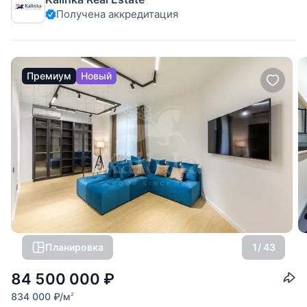
личного проживания или сдачи в аренду с высокой
Получена аккредитация
доходностью. Панорамные виды: высокий 13 этаж
открывает вид во двор,
Премиум
Новый
Планировка
1
/ 43
84 500 000
₽
834 000
₽
/м
2