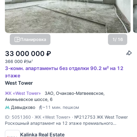
Планировка
1
/ 16
33 000 000
₽
366 000
₽
/м
2
3-комн. апартаменты без отделки 90.2 м² на 12
этаже
West Tower
ЖК «West Tower»
ЗАО
,
Очаково-Матвеевское
,
Аминьевское шоссе
, 6
Давыдково
~11 мин. пешком
ID: 5051360
·
ЖК «West Tower»
·
№212753 ЖК West Tower
Роскошный апартамент на 12 этаже премиального
комплекса West Tower. Этот объект идеально подходит для
Kalinka Real Estate
личного проживания или сдачи в аренду с высокой