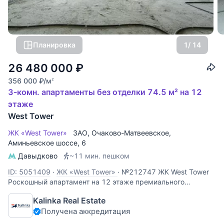
Планировка
1
/ 14
26 480 000
₽
356 000
₽
/м
2
3-комн. апартаменты без отделки 74.5 м² на 12
этаже
West Tower
ЖК «West Tower»
ЗАО
,
Очаково-Матвеевское
,
Аминьевское шоссе
, 6
Давыдково
~11 мин. пешком
ID: 5051409
·
ЖК «West Tower»
·
№212747 ЖК West Tower
Роскошный апартамент на 12 этаже премиального
комплекса West Tower. Этот объект идеально подходит для
Kalinka Real Estate
личного проживания или сдачи в аренду с высокой
Получена аккредитация
доходностью. Панорамные виды: высокий 12 этаж
открывает захватывающий