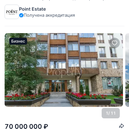
в ЖК "Жуковка Шале". Интегрирована система увлажнения
Point Estate
квартиры, система умный дом, установлены шторы с
Получена аккредитация
электроприводом. Комфортная планировка:
Бизнес
1
/ 11
70 000 000
₽