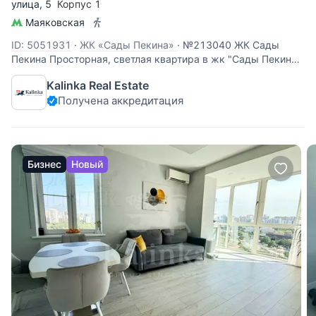
улица
, 5
Корпус 1
Маяковская
ID: 5051931
·
ЖК «Сады Пекина»
·
№213040 ЖК Сады
Пекина Просторная, светлая квартира в жк "Сады Пекина"
Планировочное решение предусматривает: большой зал-
Kalinka Real Estate
кухню с распашными, панорамными окнами в пол в
Получена аккредитация
формате французского балкона, просторную спальню с
отдельной, большой
Бизнес
Новый