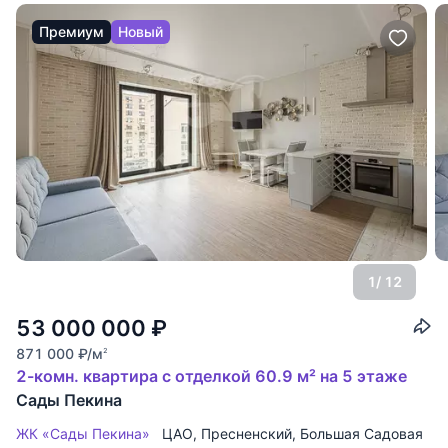
Премиум
Новый
1
/ 12
53 000 000
₽
871 000
₽
/м
2
2-комн. квартира с отделкой 60.9 м² на 5 этаже
Сады Пекина
ЖК «Сады Пекина»
ЦАО
,
Пресненский
,
Большая Садовая