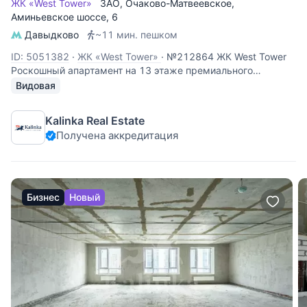
ЖК «West Tower»
ЗАО
,
Очаково-Матвеевское
,
Аминьевское шоссе
, 6
Давыдково
~11 мин. пешком
ID: 5051382
·
ЖК «West Tower»
·
№212864 ЖК West Tower
Роскошный апартамент на 13 этаже премиального
комплекса West Tower. Этот объект идеально подходит для
Видовая
личного проживания или сдачи в аренду с высокой
доходностью. Панорамные виды: высокий 13 этаж
Kalinka Real Estate
открывает захватывающий
Получена аккредитация
Бизнес
Новый