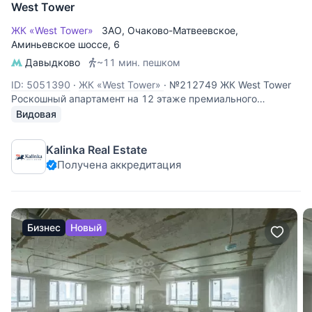
West Tower
ЖК «West Tower»
ЗАО
,
Очаково-Матвеевское
,
Аминьевское шоссе
, 6
Давыдково
~11 мин. пешком
ID: 5051390
·
ЖК «West Tower»
·
№212749 ЖК West Tower
Роскошный апартамент на 12 этаже премиального
комплекса West Tower. Этот объект идеально подходит для
Видовая
личного проживания или сдачи в аренду с высокой
доходностью. Панорамные виды: высокий 12 этаж
Kalinka Real Estate
открывает захватывающий
Получена аккредитация
Бизнес
Новый