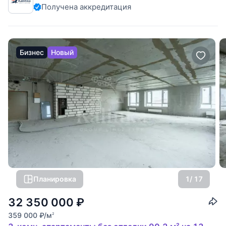
Получена аккредитация
доходностью. Панорамные виды: высокий 12 этаж
открывает захватывающий
Бизнес
Новый
Планировка
1
/ 17
32 350 000
₽
359 000
₽
/м
2