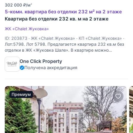
302 000
₽
/м
2
5-комн. квартира без отделки 232 м² на 2 этаже
Квартира без отделки 232 кв. м на 2 этаже
ЖК «Chalet Жуковка»
ID: 203873
·
ЖК «Chalet Жуковка»
·
КП «Chalet Жуковка»
·
Лот:5798. Лот 5798. Предлагается квартира 232 кв.м без
отделки в ЖК «Жуковка Шале». В квартире можно
спланировать просторную гостиную с отличным балконом,
One Click Property
кухню, столовую, три спальни с ванными комнатами и
Получена аккредитация
гардеробными. Приятные виды на парк и
Премиум