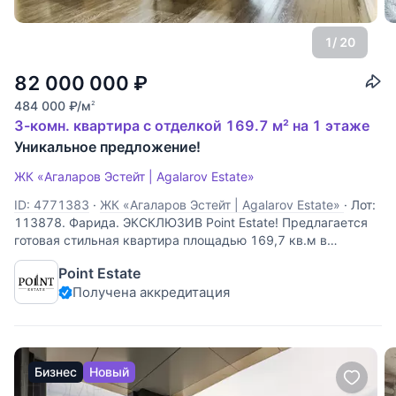
1
/ 20
82 000 000
₽
484 000
₽
/м
2
3-комн. квартира с отделкой 169.7 м² на 1 этаже
Уникальное предложение!
ЖК «Агаларов Эстейт | Agalarov Estate»
ID: 4771383
·
ЖК «Агаларов Эстейт | Agalarov Estate»
·
Лот:
113878. Фарида. ЭКСКЛЮЗИВ Point Estate! Предлагается
готовая стильная квартира площадью 169,7 кв.м в
малоквартирном доме на территории закрытого клубного
Point Estate
поселка "Agalarov Estate", расположенного на
Получена аккредитация
Новорижском шоссе. В квартире выполнена
Бизнес
Новый