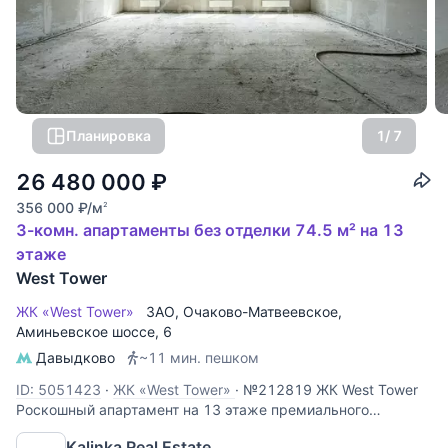
Планировка
1
/ 7
26 480 000
₽
356 000
₽
/м
2
3-комн. апартаменты без отделки 74.5 м² на 13
этаже
West Tower
ЖК «West Tower»
ЗАО
,
Очаково-Матвеевское
,
Аминьевское шоссе
, 6
Давыдково
~11 мин. пешком
ID: 5051423
·
ЖК «West Tower»
·
№212819 ЖК West Tower
Роскошный апартамент на 13 этаже премиального
комплекса West Tower. Этот объект идеально подходит для
Kalinka Real Estate