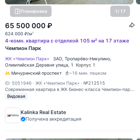
Планировка
1
/ 17
65 500 000
₽
624 000
₽
/м
2
4-комн. квартира с отделкой 105 м² на 17 этаже
Чемпион Парк
ЖК «Чемпион Парк»
ЗАО
,
Тропарёво-Никулино
,
Олимпийская Деревня улица
, 1
Корпус 1
Мичуринский проспект
~16 мин. пешком
ID: 5051946
·
ЖК «Чемпион Парк»
·
№212515
Современная квартира в ЖК бизнес-класса Чемпион-парк
(застройщик Интеко). Эргономичная планировка: - 3
Видовая
спальни; - просторная кухня-гостиная; - два санузла; -
вместительная гардеробная; - отдельная постирочная; -
Kalinka Real Estate
большая утепленная
Получена аккредитация