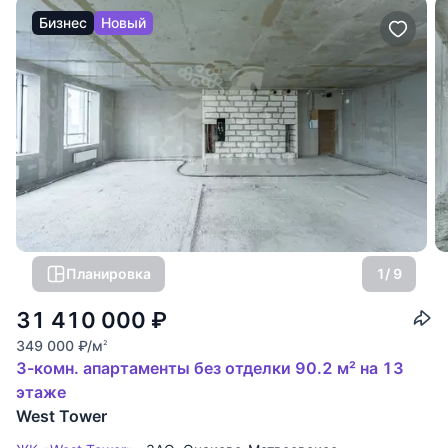
Бизнес
Новый
Планировка
1
/ 9
31 410 000
₽
349 000
₽
/м
2
3-комн. апартаменты без отделки 90.2 м² на 13
этаже
West Tower