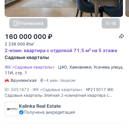
Планировка
1
/ 18
160 000 000
₽
2 238 000
₽
/м
2
2-комн. квартира с отделкой 71.5 м² на 5 этаже
Садовые кварталы
ЖК «Садовые кварталы»
ЦАО
,
Хамовники
,
Усачева улица
,
11И, стр. 1
Фрунзенская
~4 мин. пешком
ID: 5051873
·
ЖК «Садовые кварталы»
·
№213017 ЖК
Садовые кварталы Элитная 2-комнатная квартира с
дизайнерским ремонтом в легендарном ЖК «Садовые
Kalinka Real Estate
кварталы» (Хамовники). Окна выходят в благоустроенный
Получена аккредитация
внутренний двор. Вы получаете абсолютную тишину,
приватность и много света без уличного