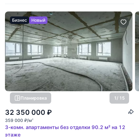
Бизнес
Новый
Планировка
1
/ 15
32 350 000
₽
359 000
₽
/м
2
3-комн. апартаменты без отделки 90.2 м² на 12
этаже