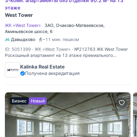
3-комн. апартаменты без отделки 90.2 м² на 13
этаже
West Tower
ЖК «West Tower»
ЗАО
,
Очаково-Матвеевское
,
Аминьевское шоссе
, 6
Давыдково
~11 мин. пешком
ID: 5051399
·
ЖК «West Tower»
·
№212763 ЖК West Tower
Роскошный апартамент на 13 этаже премиального
комплекса West Tower. Этот объект идеально подходит для
Kalinka Real Estate
личного проживания или сдачи в аренду с высокой
Получена аккредитация
доходностью. Панорамные виды: высокий 13 этаж
открывает захватывающий
Бизнес
Новый