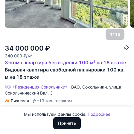
1
/ 16
34 000 000
₽
340 000
₽
/м
2
3-комн. квартира без отделки 100 м² на 18 этаже
Видовая квартира свободной планировки 100 кв.
Все
0
м на 18 этаже
Сегодня
0
ЖК «Резиденция Сокольники»
ВАО
,
Сокольники
,
улица
Сокольнический Вал
, 3
Вчера
0
Рижская
~19 мин. пешком
За неделю
0
ID: 5051463
·
ЖК «Резиденция Сокольники»
·
ID 9883
Мы используем файлы cookie.
Подробнее
Доллары
Продается эксклюзивный объект
За месяц
0
ООО "ХоумХантер" использует cookie для обеспечения
Евро
c великолепным панорамным видом на парк Сокольники.
Видовая
Принять
функционирования веб-сайта, аналитики действий на веб-сайте
За 3 месяца
Рубли
0
Планировка свободная. Остекление: Премиальные
и улучшения качества обслуживания. Для получения