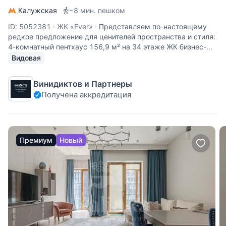
Калужская
~8 мин. пешком
ID: 5052381
·
ЖК «Ever»
·
Представляем по-настоящему
редкое предложение для ценителей пространства и стиля:
4-комнатный пентхаус 156,9 м² на 34 этаже ЖК бизнес-
класса «EVER». Это ваш личный городской оазис на высоте,
Видовая
где утро начинается с панорамного вида на Москву, а
Винидиктов и Партнеры
Получена аккредитация
Премиум
Новый