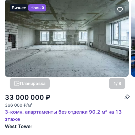
Бизнес
Новый
Планировка
1
/ 8
33 000 000
₽
366 000
₽
/м
2
3-комн. апартаменты без отделки 90.2 м² на 13
этаже
West Tower