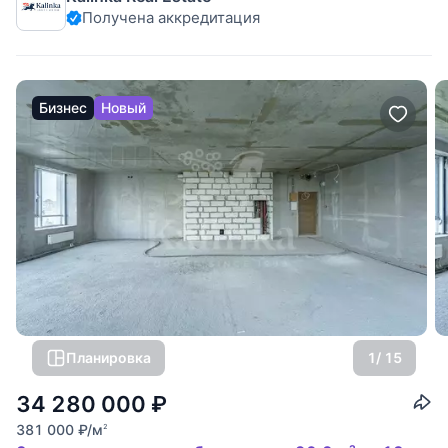
Получена аккредитация
доходностью. Панорамные виды: высокий 12 этаж
открывает захватывающий
Бизнес
Новый
Планировка
1
/ 15
34 280 000
₽
381 000
₽
/м
2