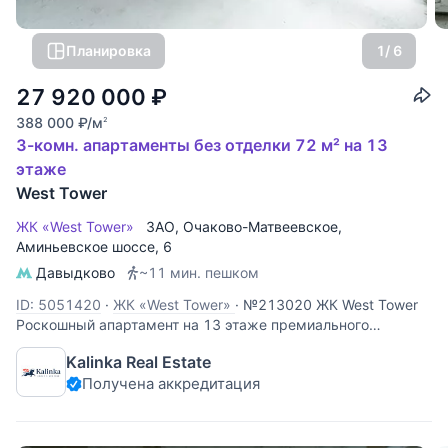
Планировка
1
/ 6
27 920 000
₽
388 000
₽
/м
2
3-комн. апартаменты без отделки 72 м² на 13
этаже
West Tower
ЖК «West Tower»
ЗАО
,
Очаково-Матвеевское
,
Аминьевское шоссе
, 6
Давыдково
~11 мин. пешком
ID: 5051420
·
ЖК «West Tower»
·
№213020 ЖК West Tower
Роскошный апартамент на 13 этаже премиального
комплекса West Tower. Этот объект идеально подходит для
Kalinka Real Estate
личного проживания или сдачи в аренду с высокой
Получена аккредитация
доходностью. Панорамные виды: высокий 13 этаж
открывает захватывающий