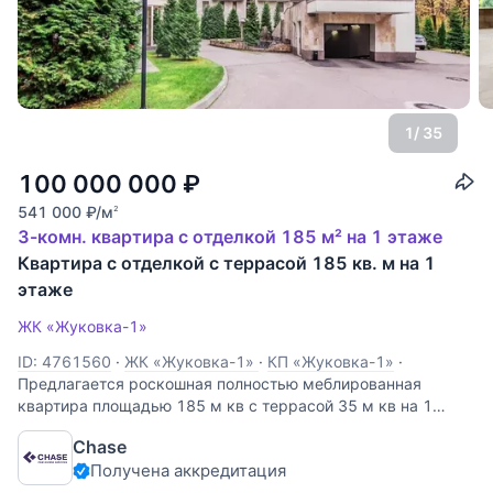
1
/ 35
100 000 000
₽
541 000
₽
/м
2
3-комн. квартира с отделкой 185 м² на 1 этаже
Квартира с отделкой с террасой 185 кв. м на 1
этаже
ЖК «Жуковка-1»
ID: 4761560
·
ЖК «Жуковка-1»
·
КП «Жуковка-1»
·
Предлагается роскошная полностью меблированная
квартира площадью 185 м кв с террасой 35 м кв на 1
этаже / 7 этажного дома в КП Жуковка-1! Дизайнерский
Chase
ремонт с использованием импортных материалов от
Получена аккредитация
ведущих производителей! Планировка включает в себя