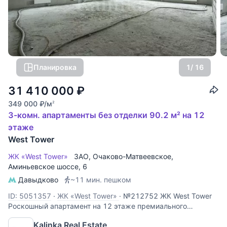
Планировка
1
/ 16
31 410 000
₽
349 000
₽
/м
2
3-комн. апартаменты без отделки 90.2 м² на 12
этаже
West Tower
ЖК «West Tower»
ЗАО
,
Очаково-Матвеевское
,
Аминьевское шоссе
, 6
Давыдково
~11 мин. пешком
ID: 5051357
·
ЖК «West Tower»
·
№212752 ЖК West Tower
Роскошный апартамент на 12 этаже премиального
комплекса West Tower. Этот объект идеально подходит для
Kalinka Real Estate
личного проживания или сдачи в аренду с высокой