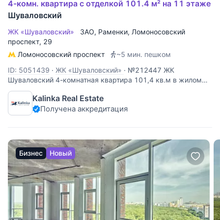
4-комн. квартира с отделкой 101.4 м² на 11 этаже
Шуваловский
ЖК «Шуваловский»
ЗАО
,
Раменки
,
Ломоносовский
проспект
, 29
Ломоносовский проспект
~5 мин. пешком
ID: 5051439
·
ЖК «Шуваловский»
·
№212447 ЖК
Шуваловский 4-комнатная квартира 101,4 кв.м в жилом
комплексе "Шуваловский". Планировка: прихожая, кухня с
Kalinka Real Estate
выходом на балкон, гостиная, мастер-спальня с
Получена аккредитация
гардеробной, ванная комната с душевой кабиной, вторая
спальня, вторая ванная
Бизнес
Новый