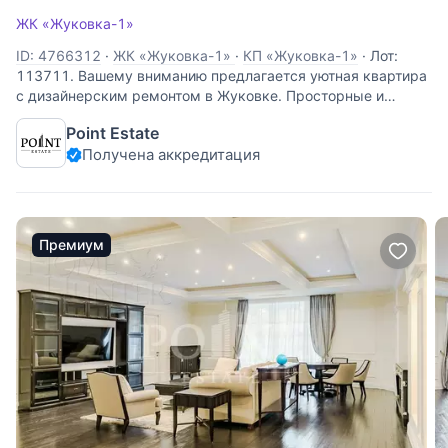
ЖК «Жуковка-1»
ID: 4766312
·
ЖК «Жуковка-1»
·
КП «Жуковка-1»
·
Лот:
113711. Вашему вниманию предлагается уютная квартира
с дизайнерским ремонтом в Жуковке. Просторные и
светлые помещения включают в себя: кухню-столовую,
Point Estate
гостиную, столовую и две спальни, одна из которых
Получена аккредитация
оборудована гардеробной и отдельным
Премиум