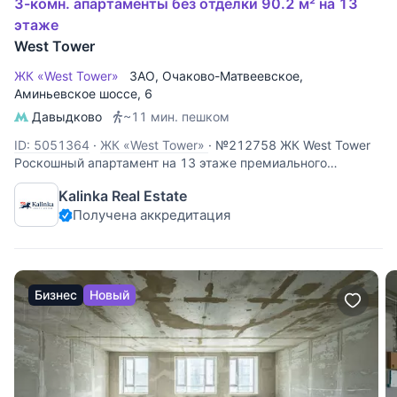
3-комн. апартаменты без отделки 90.2 м² на 13
этаже
West Tower
ЖК «West Tower»
ЗАО
,
Очаково-Матвеевское
,
Аминьевское шоссе
, 6
Давыдково
~11 мин. пешком
ID: 5051364
·
ЖК «West Tower»
·
№212758 ЖК West Tower
Роскошный апартамент на 13 этаже премиального
комплекса West Tower. Этот объект идеально подходит для
Kalinka Real Estate
личного проживания или сдачи в аренду с высокой
Получена аккредитация
доходностью. Панорамные виды: высокий 13 этаж
открывает захватывающий
Бизнес
Новый