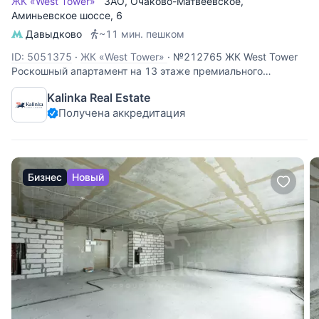
ЖК «West Tower»
ЗАО
,
Очаково-Матвеевское
,
Аминьевское шоссе
, 6
Давыдково
~11 мин. пешком
ID: 5051375
·
ЖК «West Tower»
·
№212765 ЖК West Tower
Роскошный апартамент на 13 этаже премиального
комплекса West Tower. Этот объект идеально подходит для
Kalinka Real Estate
личного проживания или сдачи в аренду с высокой
Получена аккредитация
доходностью. Панорамные виды: высокий 13 этаж
открывает вид во двор,
Бизнес
Новый