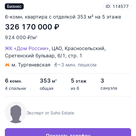
Бизнес
ID: 114577
6-комн. квартира с отделкой 353 м² на 5 этаже
326 170 000
₽
924 000
₽
/м
2
ЖК «Дом России»
,
ЦАО
,
Красносельский
,
Сретенский бульвар
,
6/1
,
стр. 1
м. Тургеневская
~3 мин. пешком
6
353
5
3
комн.
м
этаж
2
санузла
4 спальни
общая
из 6
Эксперт от Soho Estate
Показать телефон