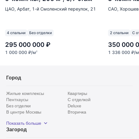
ЦАО, Арбат, 1-й Смоленский переулок, 21
САО, Хорошевс
4 спальни
Без отделки
2 спальни
С о
295 000 000
₽
350 000 
1 000 000
₽
/м
1 336 000
₽
/м
2
Город
Жилые комплексы
Квартиры
Пентхаусы
С отделкой
Без отделки
Deluxe
В центре Москвы
Вторичка
Видовые
Эксклюзивы
Показать больше
Рядом с парком
Популярные локации
Загород
С панорамными окнами
Внутри Садового кольца