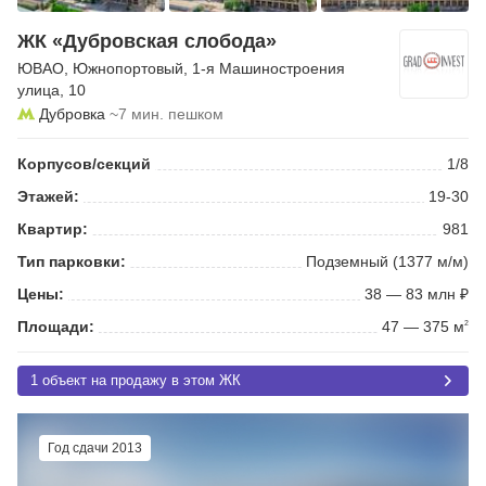
ЖК «Дубровская слобода»
ЮВАО
,
Южнопортовый
,
1-я Машиностроения
улица
, 10
Дубровка
~7 мин. пешком
Корпусов/секций
1/8
Этажей:
19-30
Квартир:
981
Тип парковки:
Подземный (1377 м/м)
Цены:
38 — 83 млн ₽
Площади:
47 — 375 м
2
1 объект на продажу в этом ЖК
Год сдачи 2013