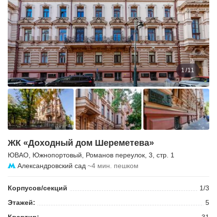
1
/
11
ЖК «Доходный дом Шереметева»
ЮВАО
,
Южнопортовый
,
Романов переулок
, 3, стр. 1
Александровский сад
~4 мин. пешком
Корпусов/секций
1/3
Этажей:
5
Квартир:
31