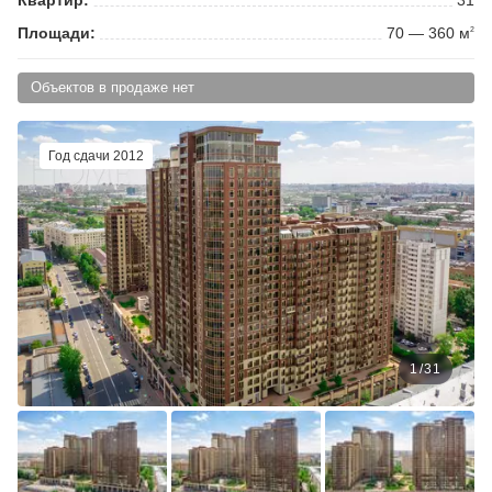
Площади:
70 — 360 м
2
Объектов в продаже нет
Год сдачи 2012
1
/
31