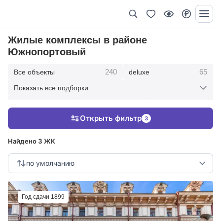
Жилые комплексы в районе
Южнопортовый
240
65
Все объекты
deluxe
Показать все подборки
434
369
403
элитные
премиум
бизнес
Открыть фильтр
3
123
286
Жилые кварталы
клубные дома
Найдено 3 ЖК
по умолчанию
Год сдачи 1899