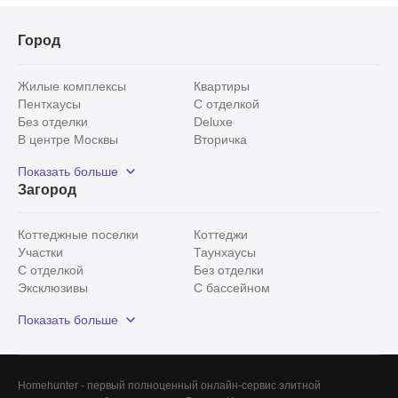
Город
Жилые комплексы
Квартиры
Пентхаусы
С отделкой
Без отделки
Deluxe
В центре Москвы
Вторичка
Видовые
Эксклюзивы
Показать больше
Рядом с парком
Популярные локации
Загород
С панорамными окнами
Внутри Садового кольца
Коттеджные поселки
Коттеджи
Участки
Таунхаусы
С отделкой
Без отделки
Эксклюзивы
С бассейном
С лесным участком
Истринский район
Показать больше
Красногорский район
Минское шоссе
Все
0
Сегодня
0
Homehunter - первый полноценный онлайн-сервис элитной