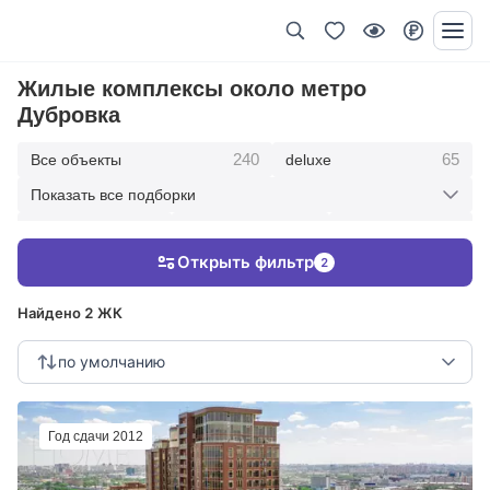
Жилые комплексы около метро
Дубровка
240
65
Все объекты
deluxe
Показать все подборки
434
369
403
элитные
премиум
бизнес
Открыть фильтр
2
123
286
Жилые кварталы
клубные дома
Найдено 2 ЖК
по умолчанию
Год сдачи 2012