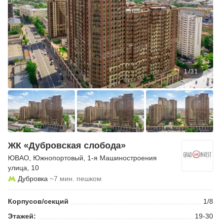
1
/
31
ЖК «Дубровская слобода»
ЮВАО
,
Южнопортовый
,
1-я Машиностроения
улица
, 10
Дубровка
~7 мин. пешком
Корпусов/секций
1/8
Этажей:
19-30