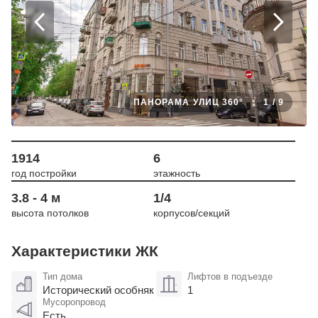
ПАНОРАМА УЛИЦ 360°
1
/
9
1914
6
год постройки
этажность
3.8 - 4 м
1/4
высота потолков
корпусов/секций
Характеристики ЖК
Тип дома
Лифтов в подъезде
Исторический особняк
1
Мусоропровод
Есть