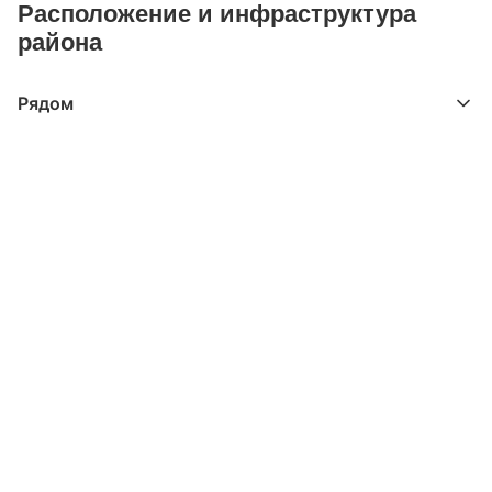
Расположение и инфраструктура
района
Рядом
Выберите расстояние от объекта
До 2000 метров
Школы
Детские клубы
Детские сады
Поликлиники
Больницы
Салоны красоты
Торговые центры