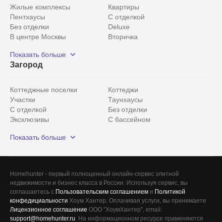
Жилые комплексы
Квартиры
Пентхаусы
С отделкой
Без отделки
Deluxe
В центре Москвы
Вторичка
Видовые
Эксклюзивы
Показать больше
Рядом с парком
Популярные локации
Загород
С панорамными окнами
Внутри Садового кольца
Коттеджные поселки
Коттеджи
Участки
Таунхаусы
С отделкой
Без отделки
Эксклюзивы
С бассейном
С лесным участком
Истринский район
Показать больше
Красногорский район
Минское шоссе
Все
0
Homehunter - первый полноценный онлайн-сервис элитной
недвижимости и бизнес класса в России. Используя сервис, вы
Сегодня
0
соглашаетесь с
Пользовательским соглашением
и
Политикой
конфедициальности
Хоум Хантер. Оплачивая услуги, вы принимаете
Вчера
0
Лицензионное соглашение
ООО "ХоумХантер", email:
support@homehunter.ru
. На информационном ресурсе применяются
За неделю
0