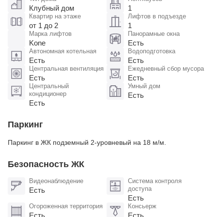
Клубный дом
1
Квартир на этаже
Лифтов в подъезде
от 1 до 2
1
Марка лифтов
Панорамные окна
Kone
Есть
Автономная котельная
Водоподготовка
Есть
Есть
Центральная вентиляция
Ежедневный сбор мусора
Есть
Есть
Центральный
Умный дом
кондиционер
Есть
Есть
Паркинг
Паркинг в ЖК подземный 2-уровневый на 18 м/м.
Безопасность ЖК
Видеонаблюдение
Система контроля
доступа
Есть
Есть
Огороженная территория
Консьерж
Есть
Есть