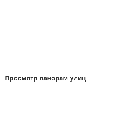
Салоны красоты
Торговые центры
Фитнесы
Ветеринарные клиники
Просмотр панорам улиц