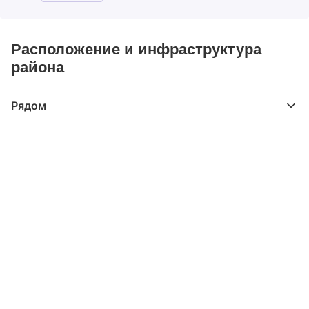
Расположение и инфраструктура
района
Рядом
Выберите расстояние от объекта
До 2000 метров
Школы
Детские клубы
Детские сады
Поликлиники
Больницы