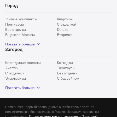
Город
Жилые комплексы
Квартиры
Пентхаусы
С отделкой
Без отделки
Deluxe
В центре Москвы
Вторичка
Видовые
Эксклюзивы
Показать больше
Рядом с парком
Популярные локации
Загород
С панорамными окнами
Внутри Садового кольца
Коттеджные поселки
Коттеджи
Участки
Таунхаусы
С отделкой
Без отделки
Эксклюзивы
С бассейном
С лесным участком
Истринский район
Показать больше
Красногорский район
Минское шоссе
Все
0
Homehunter - первый полноценный онлайн-сервис элитной
недвижимости и бизнес класса в России. Используя сервис, вы
Сегодня
0
соглашаетесь с
Пользовательским соглашением
и
Политикой