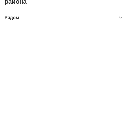
района
Рядом
Выберите расстояние от объекта
До 2000 метров
Школы
Детские клубы
Детские сады
Поликлиники
Больницы
Салоны красоты
Торговые центры