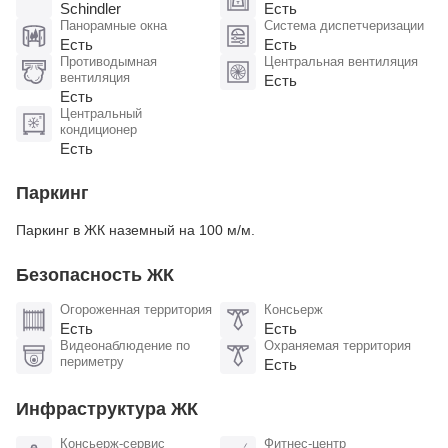
Schindler
Есть
Панорамные окна
Система диспетчеризации
Есть
Есть
Противодымная
Центральная вентиляция
вентиляция
Есть
Есть
Центральный
кондиционер
Есть
Паркинг
Паркинг в ЖК наземный на 100 м/м.
Безопасность ЖК
Огороженная территория
Консьерж
Есть
Есть
Видеонаблюдение по
Охраняемая территория
периметру
Есть
Инфраструктура ЖК
Консьерж-сервис
Фитнес-центр