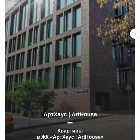
АртХаус | ArtHouse
Квартиры
в ЖК «АртХаус | ArtHouse»