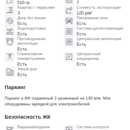
510 га
7
Квартир с террасами
Стоимость эксплуатации
3
120 р/м
2
Двор без машин
Панорамные окна
Есть
Есть
Водоподготовка
Система диспетчеризации
Есть
Есть
Противодымная
Центральная вентиляция
вентиляция
Есть
Есть
Спринклерное
Центральный
пожаротушение
кондиционер
Есть
Есть
Умный дом
Есть
Паркинг
Паркинг в ЖК подземный 2-уровневый на 130 м/м. М/м
оборудованы зарядкой для электромобилей​.
Безопасность ЖК
Видеонаблюдение
Система контроля