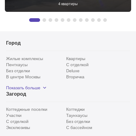
4 квартиры
Город
Жилые комплексы
Квартиры
Пентхаусы
С отделкой
Без отделки
Deluxe
В центре Москвы
Вторичка
Видовые
Эксклюзивы
Показать больше
Рядом с парком
Популярные локации
Загород
С панорамными окнами
Внутри Садового кольца
Коттеджные поселки
Коттеджи
Участки
Таунхаусы
С отделкой
Без отделки
Эксклюзивы
С бассейном
С лесным участком
Истринский район