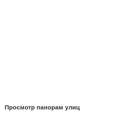
Детские сады
Поликлиники
Больницы
Салоны красоты
Торговые центры
Фитнесы
Ветеринарные клиники
Просмотр панорам улиц