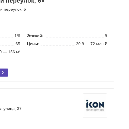
й переулок, 6»
й переулок
, 6
1/6
Этажей:
9
65
Цены:
20.9 — 72 млн ₽
0 — 156 м
2
л улица
, 37