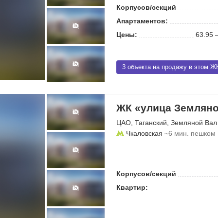
Корпусов/секций
Апартаментов:
Цены:
63.95 
3 объекта на продажу в этом Ж
ЖК «улица Земляно
ЦАО
,
Таганский
,
Земляной Вал
Чкаловская
~6 мин. пешком
Корпусов/секций
Квартир: