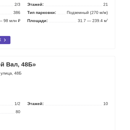
2/3
Этажей:
21
386
Тип парковки:
Подземный (270 м/м)
— 98 млн ₽
Площади:
31.7 — 239.4 м
2
К
й Вал, 48Б»
 улица
, 48Б
1/2
Этажей:
10
80