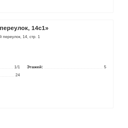
переулок, 14с1»
й переулок
, 14, стр. 1
1/1
Этажей:
5
24