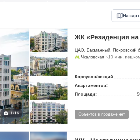
На карт
ЖК «Резиденция на
ЦАО
,
Басманный
,
Покровский 
Чкаловская
~10 мин. пешко
Корпусов/секций
Апартаментов:
Площади:
5
1
/
16
Объектов в продаже нет