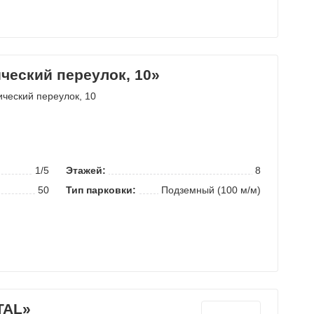
ческий переулок, 10»
ический переулок
, 10
1/5
Этажей:
8
50
Тип парковки:
Подземный (100 м/м)
TAL»