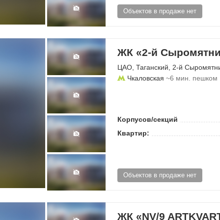
Объектов в продаже нет
ЖК «2-й Сыромятни
ЦАО
,
Таганский
,
2-й Сыромятн
Чкаловская
~6 мин. пешком
Корпусов/секций
Квартир:
Объектов в продаже нет
ЖК «NV/9 ARTKVAR