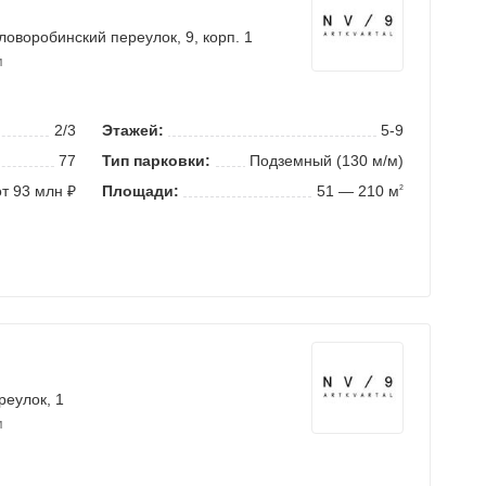
ловоробинский переулок
, 9, корп. 1
м
2/3
Этажей:
5-9
77
Тип парковки:
Подземный (130 м/м)
от 93 млн ₽
Площади:
51 — 210 м
2
реулок
, 1
м