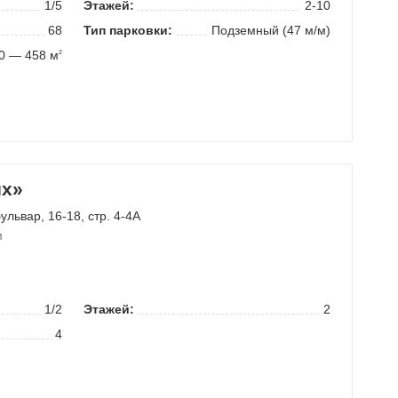
1/5
Этажей:
2-10
68
Тип парковки:
Подземный (47 м/м)
0 — 458 м
2
х»
бульвар
, 16-18, стр. 4-4А
м
1/2
Этажей:
2
4