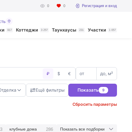
Регистрация и вход
0
0
сть
ки
Коттеджи
Таунхаусы
Участки
917
3 257
231
1 057
от
до, м²
₽
$
€
Отделка
Ещё фильтры
Показать
9
Сбросить параметры
3
286
клубные дома
Показать все подборки