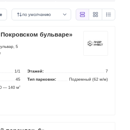
е
по умолчанию
 Покровском бульваре»
бульвар
, 5
м
1/1
Этажей:
7
45
Тип парковки:
Подземный (62 м/м)
0 — 140 м
2