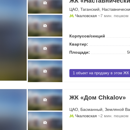
ЖК «Наставнически
ЦАО
,
Таганский
,
Наставнически
Чкаловская
~7 мин. пешком
Корпусов/секций
Квартир:
Площади:
5
1 объект на продажу в этом ЖК
ЖК «Дом Chkalov»
ЦАО
,
Басманный
,
Земляной Ва
Чкаловская
~2 мин. пешком