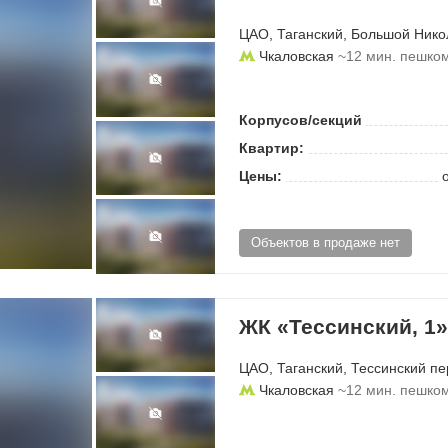
ЦАО
,
Таганский
,
Большой Нико
Чкаловская
~12 мин. пешко
Корпусов/секций
Квартир:
Цены:
Объектов в продаже нет
ЖК «Тессинский, 1»
ЦАО
,
Таганский
,
Тессинский пе
Чкаловская
~12 мин. пешко