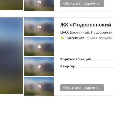
Объектов в продаже нет
ЖК «Подсосенский 
ЦАО
,
Басманный
,
Подсосенски
Чкаловская
~9 мин. пешком
Корпусов/секций
Квартир:
Объектов в продаже нет