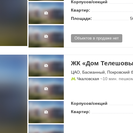
Корпусов/секций
Квартир:
Площади:
5
Объектов в продаже нет
ЖК «Дом Телешовы
ЦАО
,
Басманный
,
Покровский 
Чкаловская
~10 мин. пешко
Корпусов/секций
Квартир: