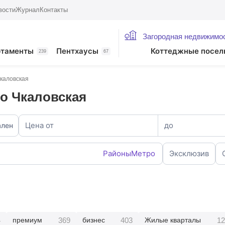
вости
Журнал
Контакты
Загородная недвижимо
ртаменты
Пентхаусы
Коттеджные посел
239
67
каловская
о Чкаловская
Цена от
до
ален
Районы
Метро
Эксклюзив
4
369
403
12
премиум
бизнес
Жилые кварталы