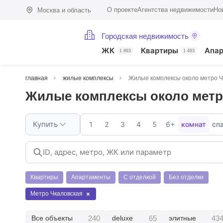
О проекте
Агентства недвижимости
Но
Москва и область
Городская недвижимость
ЖК
Квартиры
Апа
1 863
1 493
главная
жилые комплексы
Жилые комплексы около метро Ч
Жилые комплексы около метр
Купить
1
2
3
4
5
6+
комнат
сп
Квартиры
Апартаменты
С отделкой
Без отделки
Метро Чкаловская
240
65
43
Все объекты
deluxe
элитные