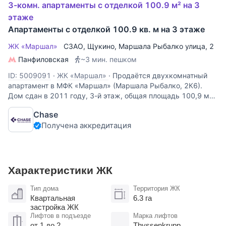
3-комн. апартаменты с отделкой 100.9 м² на 3
этаже
Апартаменты с отделкой 100.9 кв. м на 3 этаже
ЖК «Маршал»
СЗАО
,
Щукино
,
Маршала Рыбалко улица
, 2
Панфиловская
~3 мин. пешком
ID: 5009091
·
ЖК «Маршал»
·
Продаётся двухкомнатный
апартамент в МФК «Маршал» (Маршала Рыбалко, 2К6).
Дом сдан в 2011 году, 3-й этаж, общая площадь 100,9 м²,
чистовая отделка. Подходит под офис (можно разместить
Chase
кабинеты и переговорную) или под жильё с просторной
Получена аккредитация
гостиной и
Характеристики ЖК
Тип дома
Территория ЖК
Квартальная
6.3 га
застройка ЖК
Лифтов в подъезде
Марка лифтов
от 1 до 2
Thyssenkrupp