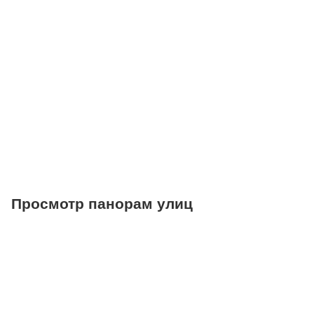
Больницы
Салоны красоты
Торговые центры
Фитнесы
Ветеринарные клиники
Просмотр панорам улиц