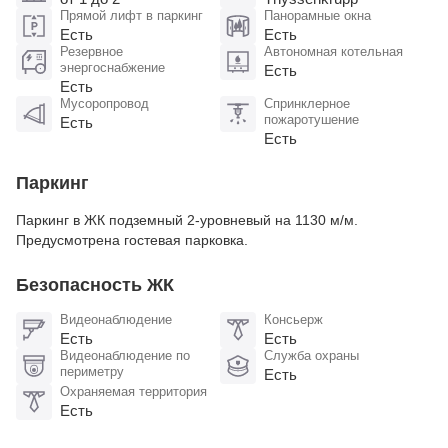
Прямой лифт в паркинг
Панорамные окна
Есть
Есть
Резервное
Автономная котельная
энергоснабжение
Есть
Есть
Мусоропровод
Спринклерное
пожаротушение
Есть
Есть
Паркинг
Паркинг в ЖК подземный 2-уровневый на 1130 м/м.
Предусмотрена гостевая парковка.
Безопасность ЖК
Видеонаблюдение
Консьерж
Есть
Есть
Видеонаблюдение по
Служба охраны
периметру
Есть
Охраняемая территория
Есть