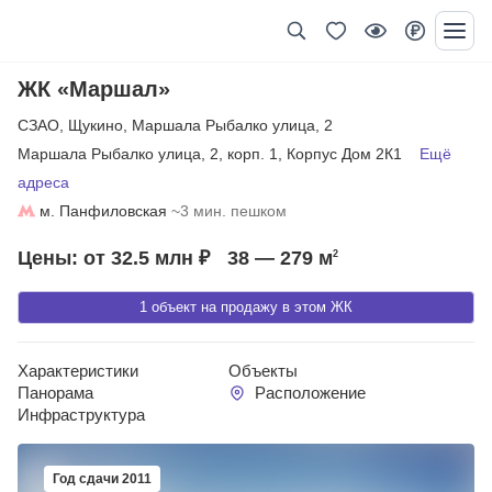
ЖК «Маршал»
СЗАО
,
Щукино
,
Маршала Рыбалко улица
,
2
Маршала Рыбалко улица
,
2
,
корп. 1
,
Корпус Дом 2К1
Ещё
адреса
м. Панфиловская
~3 мин. пешком
Цены: от 32.5 млн ₽
38 — 279
м
2
1 объект на продажу в этом ЖК
Характеристики
Объекты
Панорама
Расположение
Инфраструктура
Год сдачи 2011