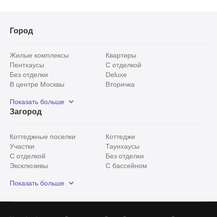
Город
Жилые комплексы
Квартиры
Пентхаусы
С отделкой
Без отделки
Deluxe
В центре Москвы
Вторичка
Видовые
Эксклюзивы
Показать больше
Рядом с парком
Популярные локации
Загород
С панорамными окнами
Внутри Садового кольца
Коттеджные поселки
Коттеджи
Участки
Таунхаусы
С отделкой
Без отделки
Эксклюзивы
С бассейном
С лесным участком
Истринский район
Показать больше
Красногорский район
Минское шоссе
Все
0