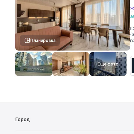
Ж
I
(
Планировка
г
р
Еще фото
Город