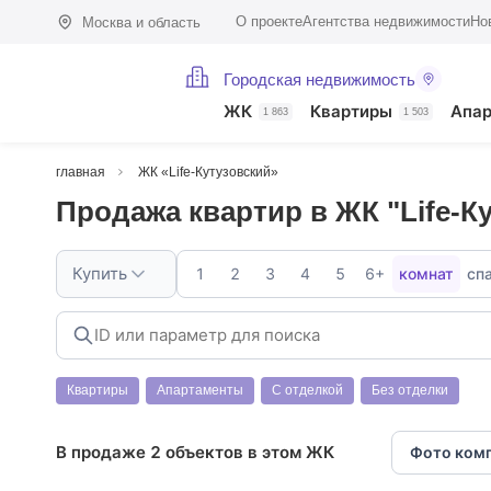
О проекте
Агентства недвижимости
Но
Москва и область
Городская недвижимость
ЖК
Квартиры
Апа
1 863
1 503
главная
ЖК «Life-Кутузовский»
Продажа квартир в ЖК "Life-К
Купить
1
2
3
4
5
6+
комнат
сп
Квартиры
Апартаменты
С отделкой
Без отделки
В продаже 2 объектов в этом ЖК
Фото ком