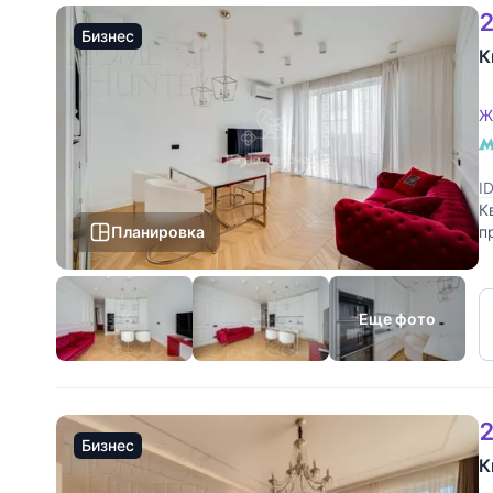
2
Бизнес
К
Ж
I
К
Планировка
п
р
Еще фото
2
Бизнес
К