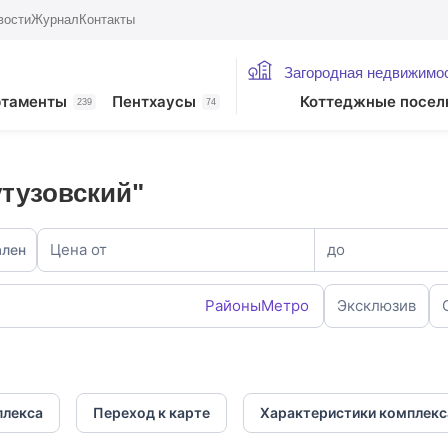
вости
Журнал
Контакты
Загородная недвижимо
ртаменты
Пентхаусы
Коттеджные посел
239
74
утузовский"
Цена от
до
ален
Районы
Метро
Эксклюзив
плекса
Переход к карте
Характеристики комплекс