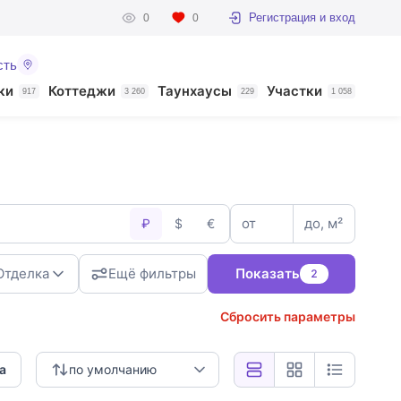
Регистрация и вход
0
0
сть
ки
Коттеджи
Таунхаусы
Участки
917
3 260
229
1 058
от
до, м²
₽
$
€
Отделка
Ещё фильтры
Показать
2
Сбросить параметры
а
по умолчанию