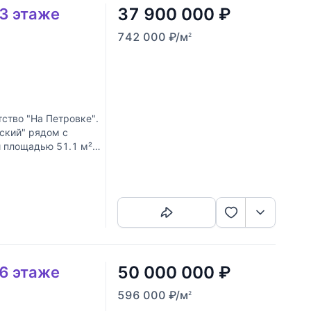
37 900 000
₽
13 этаже
742 000
₽
/м
2
тство "На Петровке".
вский" рядом с
й площадью 51.1 м²
Скопировать ссылку
50 000 000
₽
16 этаже
596 000
₽
/м
2