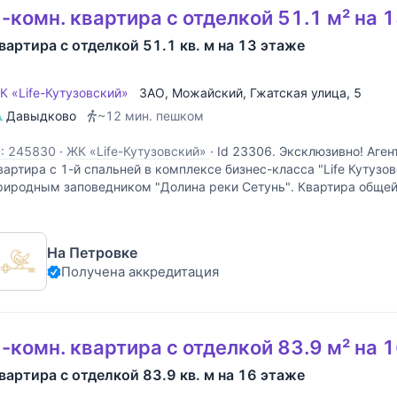
-комн. квартира с отделкой 51.1 м² на 
вартира с отделкой 51.1 кв. м на 13 этаже
К «Life-Кутузовский»
ЗАО
,
Можайский
,
Гжатская улица
, 5
Давыдково
~12 мин. пешком
D: 245830
·
ЖК «Life-Кутузовский»
·
Id 23306. Эксклюзивно! Аген
вартира с 1-й спальней в комплексе бизнес-класса "Life Кутузо
риродным заповедником "Долина реки Сетунь". Квартира обще
асположена в 6 корпусе на 13 этаже. Ремонт
На Петровке
Получена аккредитация
-комн. квартира с отделкой 83.9 м² на 
вартира с отделкой 83.9 кв. м на 16 этаже