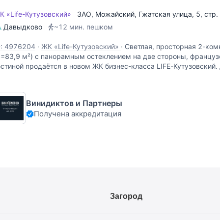
К «Life-Кутузовский»
ЗАО
,
Можайский
,
Гжатская улица
, 5, стр
Давыдково
~12 мин. пешком
D: 4976204
·
ЖК «Life-Кутузовский»
·
Светлая, просторная 2-ком
S=83,9 м²) с панорамным остеклением на две стороны, францу
остиной продаётся в новом ЖК бизнес-класса LIFE-Кутузовский.
емонт, полностью меблирована и укомплектована
Винидиктов и Партнеры
Получена аккредитация
Загород