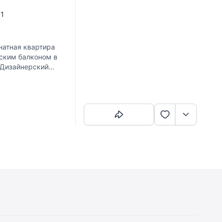
. 1
натная квартира
зским балконом в
 Дизайнерский
Скопировать ссылку