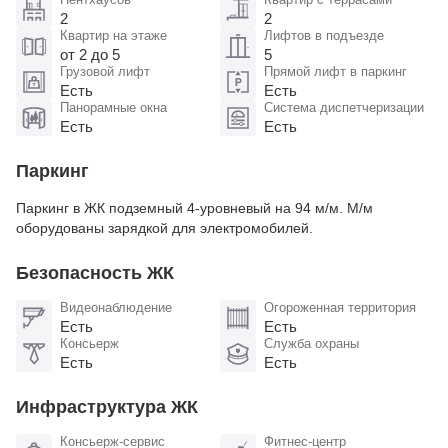
2
2
Квартир на этаже
Лифтов в подъезде
от 2 до 5
5
Грузовой лифт
Прямой лифт в паркинг
Есть
Есть
Панорамные окна
Система диспетчеризации
Есть
Есть
Паркинг
Паркинг в ЖК подземный 4-уровневый на 94 м/м. М/м
оборудованы зарядкой для электромобилей​.
Безопасность ЖК
Видеонаблюдение
Огороженная территория
Есть
Есть
Консьерж
Служба охраны
Есть
Есть
Инфраструктура ЖК
Консьерж-сервис
Фитнес-центр