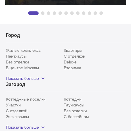
Город
Жилые комплексы
Квартиры
Пентхаусы
С отделкой
Без отделки
Deluxe
В центре Москвы
Вторичка
Видовые
Эксклюзивы
Показать больше
Рядом с парком
Популярные локации
Загород
С панорамными окнами
Внутри Садового кольца
Коттеджные поселки
Коттеджи
Участки
Таунхаусы
С отделкой
Без отделки
Эксклюзивы
С бассейном
С лесным участком
Истринский район
Показать больше
Красногорский район
Минское шоссе