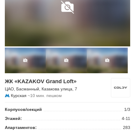
ЖК «KAZAKOV Grand Loft»
ЦАО
,
Басманный
,
Казакова улица
, 7
Курская
~10 мин. пешком
Корпусов/секций
1/3
Этажей:
4-11
Апартаментов:
283