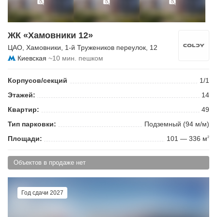
ЖК «Хамовники 12»
ЦАО
,
Хамовники
,
1-й Тружеников переулок
, 12
Киевская
~10 мин. пешком
Корпусов/секций
1/1
Этажей:
14
Квартир:
49
Тип парковки:
Подземный (94 м/м)
Площади:
101 — 336 м
2
Объектов в продаже нет
Год сдачи 2027