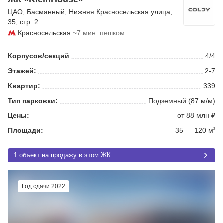
ЦАО
,
Басманный
,
Нижняя Красносельская улица
,
35, стр. 2
Красносельская
~7 мин. пешком
Корпусов/секций
4/4
Этажей:
2-7
Квартир:
339
Тип парковки:
Подземный (87 м/м)
Цены:
от 88 млн ₽
Площади:
35 — 120 м
2
1 объект на продажу в этом ЖК
Год сдачи 2022