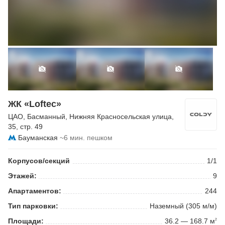
ЖК «Loftec»
ЦАО
,
Басманный
,
Нижняя Красносельская улица
,
35, стр. 49
Бауманская
~6 мин. пешком
Корпусов/секций
1/1
Этажей:
9
Апартаментов:
244
Тип парковки:
Наземный (305 м/м)
Площади:
36.2 — 168.7 м
2