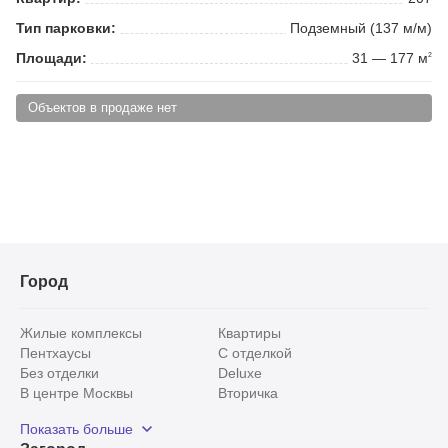
Тип парковки:
Подземный (137 м/м)
Площади:
31 — 177 м
2
Объектов в продаже нет
Город
Жилые комплексы
Квартиры
Пентхаусы
С отделкой
Без отделки
Deluxe
В центре Москвы
Вторичка
Видовые
Эксклюзивы
Показать больше
Рядом с парком
Популярные локации