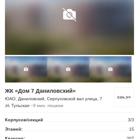
ЖК «Дом 7 Даниловский»
ЮАО
,
Даниловский
,
Серпуховской вал улица
, 7
Тульская
~9 мин. пешком
Корпусов/секций
3/3
Этажей:
15
Квартир:
207