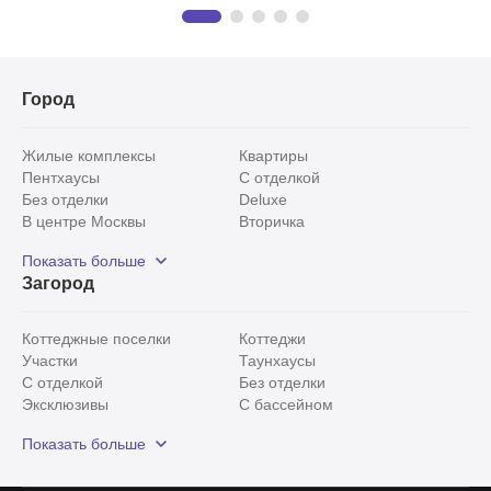
Город
Жилые комплексы
Квартиры
Пентхаусы
С отделкой
Без отделки
Deluxe
В центре Москвы
Вторичка
Видовые
Эксклюзивы
Показать больше
Рядом с парком
Популярные локации
Загород
С панорамными окнами
Внутри Садового кольца
Коттеджные поселки
Коттеджи
Участки
Таунхаусы
С отделкой
Без отделки
Эксклюзивы
С бассейном
С лесным участком
Истринский район
Показать больше
Красногорский район
Минское шоссе