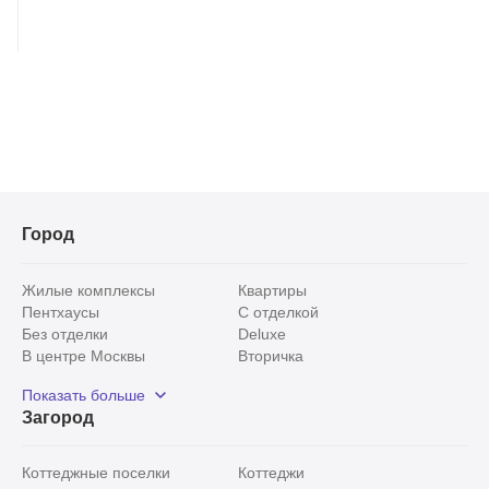
Город
Жилые комплексы
Квартиры
Пентхаусы
С отделкой
Без отделки
Deluxe
В центре Москвы
Вторичка
Видовые
Эксклюзивы
Показать больше
Рядом с парком
Популярные локации
Загород
С панорамными окнами
Внутри Садового кольца
Коттеджные поселки
Коттеджи