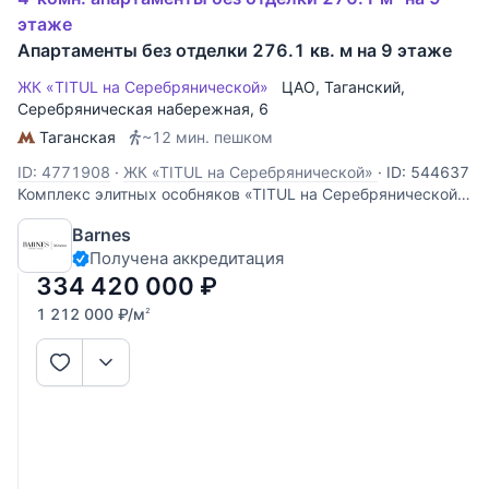
этаже
Апартаменты без отделки 276.1 кв. м на 9 этаже
ЖК «TITUL на Серебрянической»
ЦАО
,
Таганский
,
Серебряническая набережная
, 6
Таганская
~12 мин. пешком
ID: 4771908
·
ЖК «TITUL на Серебрянической»
·
ID: 544637
​​​​​​​Комплекс элитных особняков «TITUL на Серебрянической»
сочетает в себе премиальную локацию в самом сердце
Barnes
столицы, удобную транспортную доступность, всю
Получена аккредитация
необходимую для жизни инфраструктуру. В проекте
представлены как классические,
334 420 000
₽
1 212 000
₽
/м
2