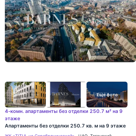
Еще фото
4-комн. апартаменты без отделки 250.7 м² на 9
этаже
Апартаменты без отделки 250.7 кв. м на 9 этаже
ЖК «TITUL на Серебрянической»
ЦАО
,
Таганский
,