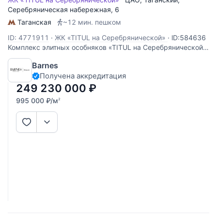
Серебряническая набережная
, 6
Таганская
~12 мин. пешком
ID: 4771911
·
ЖК «TITUL на Серебрянической»
·
lD:584636 ​​​​​​​
Комплекс элитных особняков «TITUL на Серебрянической»
сочетает в себе премиальную локацию в самом сердце
Barnes
столицы, удобную транспортную доступность, всю
Получена аккредитация
необходимую для жизни инфраструктуру. В проекте
представлены как классические,
249 230 000
₽
995 000
₽
/м
2