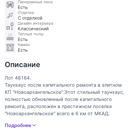
Панорамные окна
Есть
Отделка
С отделкой
Дизайн интерьера
Классический
Теплые полы
Есть
Камин
Есть
Описание
Лот 48164.
Таунхаус после капитального ремонта в элитном
КП "Новоархангельское".Этот стильный таунхаус,
полностью обновленный после капитального
ремонта, расположен в престижном поселке
"Новоархангельское" всего в 6 км от МКАД.
Удобное расположение рядом с РИГА МОЛЛ и
Подробнее
доступ к инфраструктуре Красногорска делают