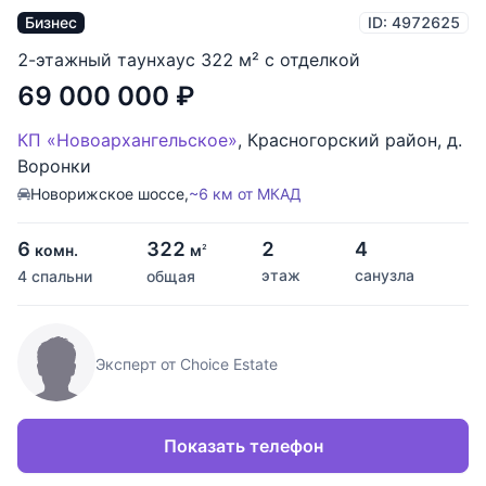
Бизнес
ID: 4972625
2-этажный таунхаус 322 м² с отделкой
69 000 000
₽
КП «Новоархангельское»
,
Красногорский район
,
д.
Воронки
Новорижское шоссе,
~6 км от МКАД
6
322
2
4
комн.
м
2
этаж
санузла
4 спальни
общая
Эксперт от Choice Estate
Показать телефон