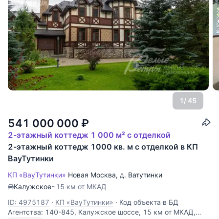
1
/ 45
541 000 000
₽
2-этажный коттедж 1 000 м² с отделкой
2-этажный коттедж 1000 кв. м с отделкой в КП
ВауТутинки
КП «ВауТутинки»
Новая Москва
,
д. Ватутинки
Калужское
~15 км от МКАД
ID: 4975187
·
КП «ВауТутинки»
·
Код объекта в БД
Агентства: 140-845, Калужское шоссе, 15 км от МКАД,