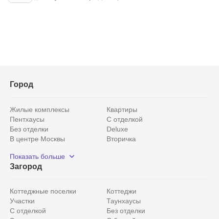
сочетаются с
Город
Жилые комплексы
Квартиры
Пентхаусы
С отделкой
Без отделки
Deluxe
В центре Москвы
Вторичка
Видовые
Эксклюзивы
Показать больше
Рядом с парком
Популярные локации
Загород
С панорамными окнами
Внутри Садового кольца
Коттеджные поселки
Коттеджи
Участки
Таунхаусы
С отделкой
Без отделки