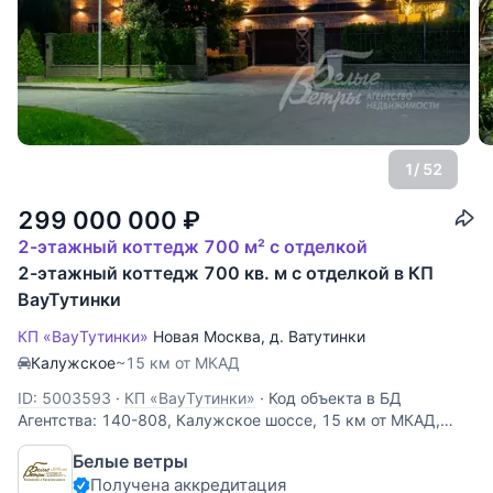
1
/ 52
299 000 000
₽
2-этажный коттедж 700 м² с отделкой
2-этажный коттедж 700 кв. м с отделкой в КП
ВауТутинки
КП «ВауТутинки»
Новая Москва
,
д. Ватутинки
Калужское
~15 км от МКАД
ID: 5003593
·
КП «ВауТутинки»
·
Код объекта в БД
Агентства: 140-808, Калужское шоссе, 15 км от МКАД,
Ваутутинки к/п (Ватутинки). Премиальный кирпичный дом,
Белые ветры
в одном из самых элитных коттежных поселков Новой
Получена аккредитация
Москвы. Классические архитектурные формы снаружи