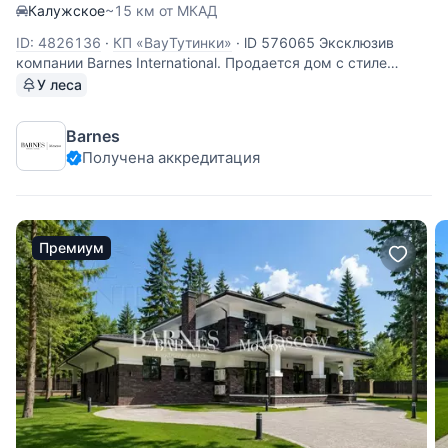
Калужское
~15 км от МКАД
ID: 4826136
·
КП «ВауТутинки»
·
lD 576065 Эксклюзив
компании Barnes International. Продается дом с стиле
фахферх общей площадью 471 кв.м. на лесном участке 44
У леса
сотки. Дом находится в премиальном клубном поселке
ВауТутинки на Калужском шоссе 20 км от МКАД. В доме
Barnes
выполнен ремонт в
Получена аккредитация
Премиум