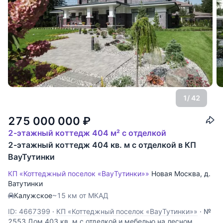
1
/ 42
275 000 000
₽
2-этажный коттедж 404 м² с отделкой
2-этажный коттедж 404 кв. м с отделкой в КП
ВауТутинки
КП «Коттеджный поселок «ВауТутинки»»
Новая Москва
,
д.
Ватутинки
Калужское
~15 км от МКАД
ID: 4667399
·
КП «Коттеджный поселок «ВауТутинки»»
·
№
2553 Дом 403 кв. м с отделкой и мебелью на лесном