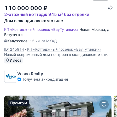
110 000 000
₽
2-этажный коттедж 945 м² без отделки
Дом в скандинавском стиле
КП «Коттеджный поселок «ВауТутинки»»
Новая Москва
,
д.
Ватутинки
Калужское
~15 км от МКАД
ID: 245914
·
КП «Коттеджный поселок «ВауТутинки»»
·
Новый современный дом построен в скандинавском стиле,
внутри готов под чистовую отделку. 1 этаж: холл/
У леса
прихожая, гардеробная, гостевая спальня, с/у, лестница,
кухня-столовая со вторым светом, гостиная с входом на
Vesco Realty
террасу, СПА-зона с бассейном,
Получена аккредитация
Премиум