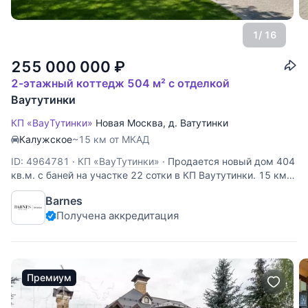
1
/ 16
255 000 000
₽
2-этажный коттедж 504 м² с отделкой
Ваутутинки
КП «ВауТутинки»
Новая Москва
,
д. Ватутинки
Калужское
~15 км от МКАД
ID: 4964781
·
КП «ВауТутинки»
·
Продается новый дом 404
кв.м. с баней на участке 22 сотки в КП Ваутутинки. 15 км.
по Калужскому шоссе. Планировка:1 этаж: теплый тамбур,
Barnes
холл, кухня-столовая с выходом на террасу, гостиная,
Получена аккредитация
кабинет/гостевая спальня, с/у, постирочная-гладильная, 2
Премиум