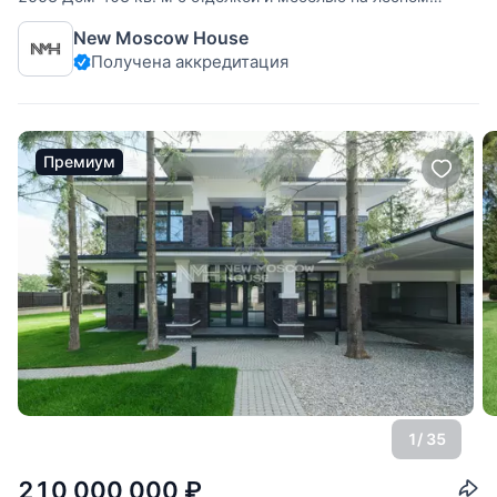
участке 21,76 сотки в клубном поселке премиум-класса
New Moscow House
«ВауТутинки». Поселок расположен в 12 км от МКАД по
Получена аккредитация
Калужскому шоссе, район Троицк, Москва. Ключевые
особенности: новый дом, ремонт 2024 года
Премиум
1
/ 35
210 000 000
₽