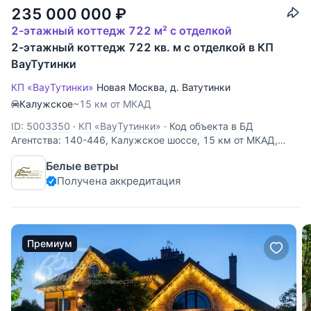
235 000 000
₽
2-этажный коттедж 722 м² с отделкой
2-этажный коттедж 722 кв. м с отделкой в КП
ВауТутинки
КП «ВауТутинки»
Новая Москва
,
д. Ватутинки
Калужское
~15 км от МКАД
ID: 5003350
·
КП «ВауТутинки»
·
Код объекта в БД
Агентства: 140-446, Калужское шоссе, 15 км от МКАД,
Ваутутинки к/п (Ватутинки). Меблированный кирпичный
Белые ветры
дом в стиле современной классики с эффектной
Получена аккредитация
дизайнерской отделкой интерьера, выдержанной в
классическом стиле и светлых
Премиум