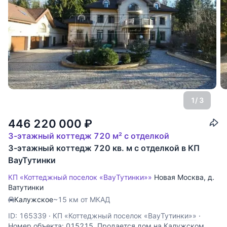
1
/ 3
446 220 000
₽
3-этажный коттедж 720 м² с отделкой
3-этажный коттедж 720 кв. м с отделкой в КП
ВауТутинки
КП «Коттеджный поселок «ВауТутинки»»
Новая Москва
,
д.
Ватутинки
Калужское
~15 км от МКАД
ID: 165339
·
КП «Коттеджный поселок «ВауТутинки»»
·
Номер объекта: 015215. Продается дом на Калужском