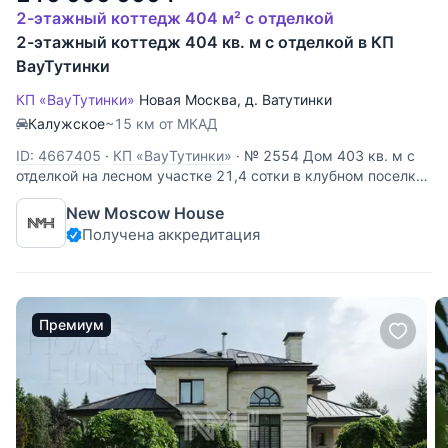
2-этажный коттедж 404 м² с отделкой
2-этажный коттедж 404 кв. м с отделкой в КП
ВауТутинки
КП «ВауТутинки»
Новая Москва
,
д. Ватутинки
Калужское
~15 км от МКАД
ID: 4667405
·
КП «ВауТутинки»
·
№ 2554 Дом 403 кв. м c
отделкой на лесном участке 21,4 сотки в клубном поселке
премиум-класса «ВауТутинки». Поселок расположен в 12
New Moscow House
км от МКАД по Калужскому шоссе, район Троицк, Москва.
Получена аккредитация
Ключевые особенности: Новый дом, ремонт 2024 года,
современный
Премиум