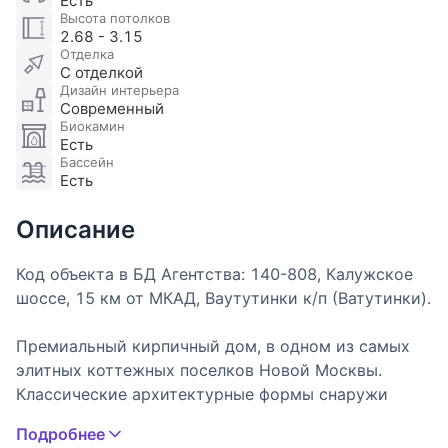
Есть
Высота потолков
2.68 - 3.15
Отделка
С отделкой
Дизайн интерьера
Современный
Биокамин
Есть
Бассейн
Есть
Описание
Код объекта в БД Агентства: 140-808, Калужское
шоссе, 15 км от МКАД, Ваутутинки к/п (Ватутинки).
Премиальный кирпичный дом, в одном из самых
элитных коттежных поселков Новой Москвы.
Классические архитектурные формы снаружи
сочетаются с современным функционалом внутри
Подробнее
дома и стильной, элегантной отделкой и мебелью.