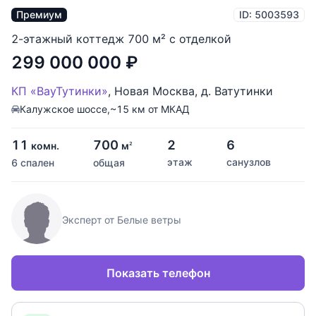
Премиум
ID: 5003593
2-этажный коттедж 700 м² с отделкой
299 000 000
₽
КП «ВауТутинки»
,
Новая Москва
,
д. Ватутинки
Калужское шоссе,
~15 км от МКАД
11
700
2
6
комн.
м
2
этаж
санузлов
6 спален
общая
Эксперт от Белые ветры
Показать телефон