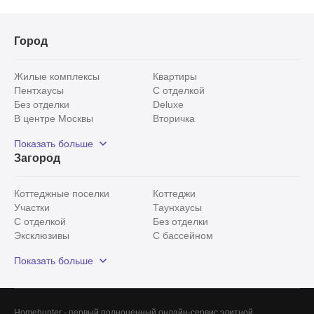
Город
Жилые комплексы
Квартиры
Пентхаусы
С отделкой
Без отделки
Deluxe
В центре Москвы
Вторичка
Видовые
Эксклюзивы
Показать больше
Рядом с парком
Популярные локации
Загород
С панорамными окнами
Внутри Садового кольца
Коттеджные поселки
Коттеджи
Участки
Таунхаусы
С отделкой
Без отделки
Эксклюзивы
С бассейном
С лесным участком
Истринский район
Показать больше
Красногорский район
Минское шоссе
Все
0
Homehunter - первый полноценный онлайн-сервис элитной