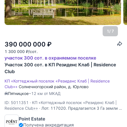
1
/ 7
390 000 000
₽
1 300 000
₽
/сот.
участок 300 сот. в охраняемом поселке
Участок 300 сот. в КП Резиденс Клаб | Residence
Club
КП «Коттеджный поселок «Резиденс Клаб | Residence
Club»»
Солнечногорский район
,
д. Юрлово
Пятницкое
~12 км от МКАД
ID: 5011351
·
КП «Коттеджный поселок «Резиденс Клаб |
Residence Club»»
·
Лот: 117020. Предлагается 3 Га земли в
элитном коттеджном поселке "Резиденс Клаб" - из них 2.3
Point Estate
Га в Аренде, 0.7 Га ИЖС в собственности. Общая площадь
Получена аккредитация
коттеджного поселка "Резиденс" составляет 10, 5 га. На