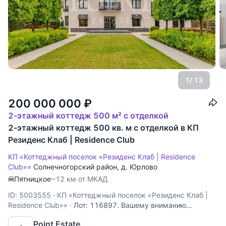
1
/ 13
200 000 000
₽
2-этажный коттедж 500 м² с отделкой
2-этажный коттедж 500 кв. м с отделкой в КП
Резиденс Клаб | Residence Club
КП «Коттеджный поселок «Резиденс Клаб | Residence
Club»»
Солнечногорский район
,
д. Юрлово
Пятницкое
~12 км от МКАД
ID: 5003555
·
КП «Коттеджный поселок «Резиденс Клаб |
Residence Club»»
·
Лот: 116897. Вашему вниманию
предлагается дом 500 кв.м. "под ключ", расположенный
Point Estate
на превосходном участке 27 сотка с дорогими