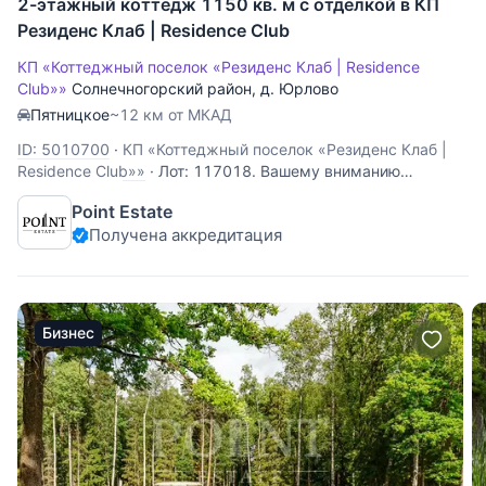
2-этажный коттедж 1150 кв. м с отделкой в КП
Резиденс Клаб | Residence Club
КП «Коттеджный поселок «Резиденс Клаб | Residence
Club»»
Солнечногорский район
,
д. Юрлово
Пятницкое
~12 км от МКАД
ID: 5010700
·
КП «Коттеджный поселок «Резиденс Клаб |
Residence Club»»
·
Лот: 117018. Вашему вниманию
предлагается дом 1150 кв.м. "под ключ", расположенный
Point Estate
на превосходном участке 30 соток с дорогими
Получена аккредитация
ландшафтными работами в поселке премиум-класса на
Пятницком шоссе. Это место отличается высоким уровнем
развития
Бизнес