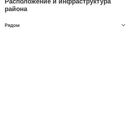
Расположение и инфраструктура
района
Рядом
Выберите расстояние от объекта
До 2000 метров
Школы
Детские клубы
Детские сады
Поликлиники
Больницы
Салоны красоты
Торговые центры