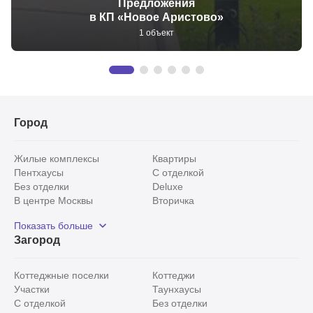
Предложения
в КП «Новое Аристово»
1 объект
Город
Жилые комплексы
Квартиры
Пентхаусы
С отделкой
Без отделки
Deluxe
В центре Москвы
Вторичка
Видовые
Эксклюзивы
Показать больше
Рядом с парком
Популярные локации
Загород
С панорамными окнами
Внутри Садового кольца
Коттеджные поселки
Коттеджи
Участки
Таунхаусы
С отделкой
Без отделки