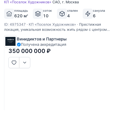
КП «Поселок Художников»
САО
,
г. Москва
площадь
соток
спален
санузла
620 м
10
4
6
2
ID: 4975347
·
КП «Поселок Художников»
·
Престижная
локация, уникальная возможность жить рядом с центром
Москвы в своем доме! Или в качестве бизнеса с
Винидиктов и Партнеры
максимальной окупаемостью, сейчас все сдано по
Получена аккредитация
высоким ставкам, полностью переоборудовано и
укомплектовано под коворкинг! Уникальная
350 000 000
₽