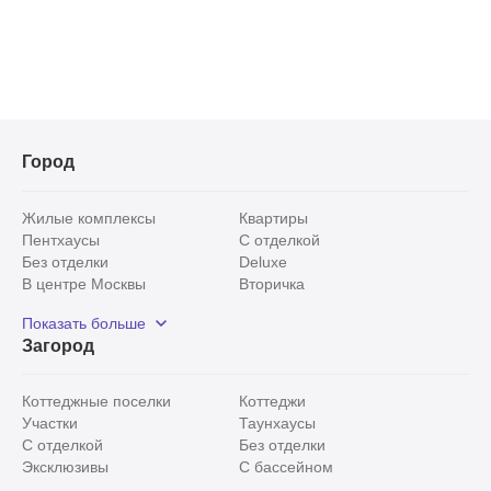
Город
Жилые комплексы
Квартиры
Пентхаусы
С отделкой
Без отделки
Deluxe
В центре Москвы
Вторичка
Видовые
Эксклюзивы
Показать больше
Рядом с парком
Популярные локации
Загород
С панорамными окнами
Внутри Садового кольца
Коттеджные поселки
Коттеджи
Участки
Таунхаусы
С отделкой
Без отделки
Эксклюзивы
С бассейном
С лесным участком
Истринский район