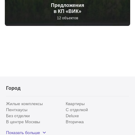
Предложения
в КП «ВИК»
12 объектов
Город
Жилые комплексы
Квартиры
Пентхаусы
С отделкой
Без отделки
Deluxe
В центре Москвы
Вторичка
Видовые
Эксклюзивы
Показать больше
Рядом с парком
Популярные локации