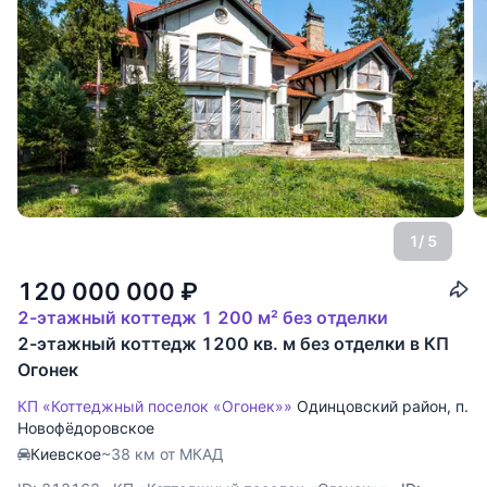
1
/ 5
120 000 000
₽
2-этажный коттедж 1 200 м² без отделки
2-этажный коттедж 1200 кв. м без отделки в КП
Огонек
КП «Коттеджный поселок «Огонек»»
Одинцовский район
,
п.
Новофёдоровское
Киевское
~38 км от МКАД