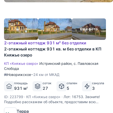
Еще фото
2-этажный коттедж 931 м² без отделки
2-этажный коттедж 931 кв. м без отделки в КП
Княжье озеро
КП «Княжье озеро»
Истринский район
,
с. Павловская
Слобода
Новорижское
~24 км от МКАД
площадь
соток
спален
санузла
931 м
27
5
3
2
ID: 223799
·
КП «Княжье озеро»
·
Лот: 16753. Звоните!
Подробно расскажем об объекте, предоставим всю
необходимую информацию и оперативно покажем!
Терра