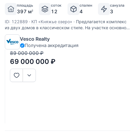
площадь
соток
спален
санузла
397 м
12
4
3
2
ID: 122889
·
КП «Княжье озеро»
·
Предлагается комплекс
из двух домов в классическом стиле. На участке основной
дом 200 м2 и гостевой дом из сруба 150 м 2 для
Vesco Realty
автономного проживания и отдельно стоящая русская баня
Получена аккредитация
с купелью. Есть беседка барбекю, гараж на 2 м/м и
крытая парковка на 2
89 000 000
₽
69 000 000
₽