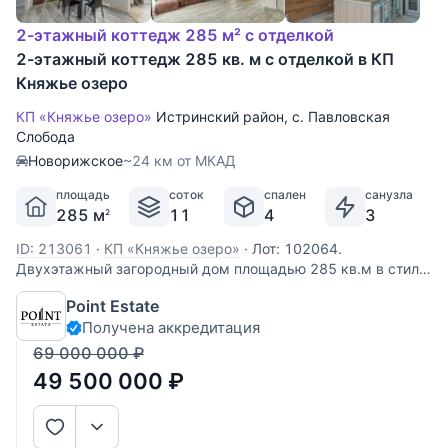
2-этажный коттедж 285 м² с отделкой
2-этажный коттедж 285 кв. м с отделкой в КП
Княжье озеро
КП «Княжье озеро»
Истринский район
,
с. Павловская
Слобода
Новорижское
~24 км от МКАД
площадь
соток
спален
санузла
285 м
11
4
3
2
ID: 213061
·
КП «Княжье озеро»
·
Лот: 102064.
Двухэтажный загородный дом площадью 285 кв.м в стиле
современная классика под ключ с мебелью располагается
Point Estate
на участке 11 соток в престижном коттеджном поселке
Получена аккредитация
"Княжье Озеро" в Истринском районе, который славится
своей великолепной
69 000 000
₽
49 500 000
₽