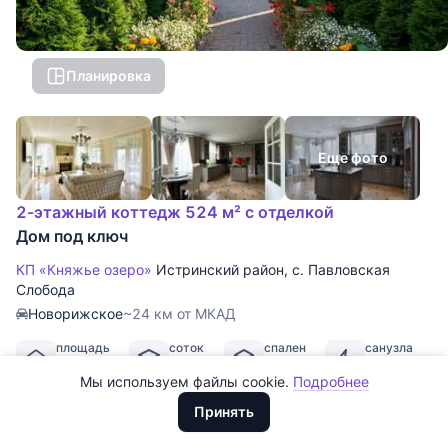
Планировка
Еще фото
2-этажный коттедж 524 м² с отделкой
Дом под ключ
Все
0
КП «Княжье озеро»
Истринский район
,
с. Павловская
Сегодня
0
Слобода
Новорижское
~24 км от МКАД
Вчера
0
площадь
соток
спален
санузла
За неделю
0
524 м
15
4
3
2
Мы используем файлы cookie.
Подробнее
Доллары
За месяц
0
ООО "ХоумХантер" использует cookie для обеспечения
ID: 4746692
·
КП «Княжье озеро»
·
Дом с дорогой
Евро
Принять
функционирования веб-сайта, аналитики действий на веб-сайте
дизайнерской отделкой и изысканной мебелью в
За 3 месяца
Рубли
0
и улучшения качества обслуживания. Для получения
классическом стиле. Планировка: 1 этаж: холл, гостиная с