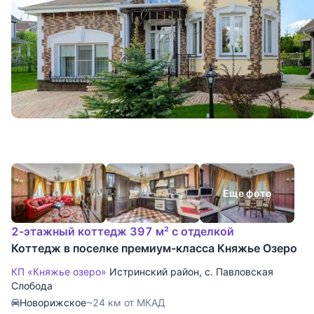
Еще фото
2-этажный коттедж 397 м² с отделкой
Коттедж в поселке премиум-класса Княжье Озеро
КП «Княжье озеро»
Истринский район
,
с. Павловская
Слобода
Новорижское
~24 км от МКАД