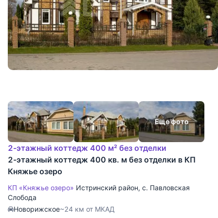
Еще фото
2-этажный коттедж 400 м² без отделки
2-этажный коттедж 400 кв. м без отделки в КП
Княжье озеро
КП «Княжье озеро»
Истринский район
,
с. Павловская
Слобода
Новорижское
~24 км от МКАД