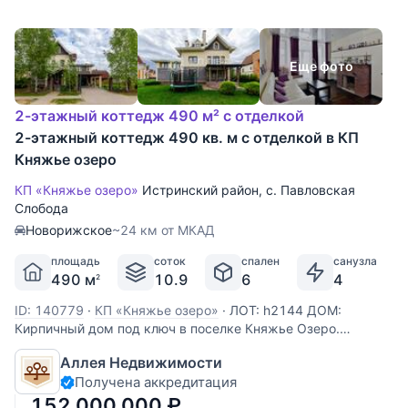
Еще фото
2-этажный коттедж 490 м² с отделкой
2-этажный коттедж 490 кв. м с отделкой в КП
Княжье озеро
КП «Княжье озеро»
Истринский район
,
с. Павловская
Слобода
Новорижское
~24 км от МКАД
площадь
соток
спален
санузла
490 м
10.9
6
4
2
ID: 140779
·
КП «Княжье озеро»
·
ЛОТ: h2144 ДОМ:
Кирпичный дом под ключ в поселке Княжье Озеро.
Полностью меблирован, кухня оснащена дорогой техникой,
Аллея Недвижимости
гостиная с дровяным камином, выходом на террасу и
Получена аккредитация
приватную часть участка. Есть комната на первом этаже. В
доме сделаны теплые
152 000 000
₽