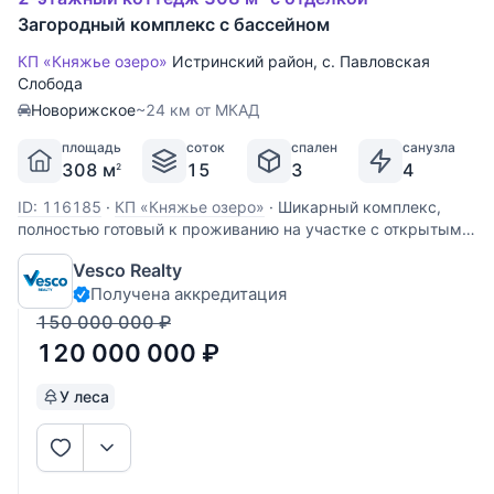
Загородный комплекс с бассейном
КП «Княжье озеро»
Истринский район
,
с. Павловская
Слобода
Новорижское
~24 км от МКАД
площадь
соток
спален
санузла
308 м
15
3
4
2
ID: 116185
·
КП «Княжье озеро»
·
Шикарный комплекс,
полностью готовый к проживанию на участке с открытым
бассейном. Состоит из основного дома 310 кв.м, гаража на
Vesco Realty
2 авто 50 кв.м и бани 50 кв.м. 1 этаж: прихожая,
Получена аккредитация
гардеробная, холл, гостиная с камином, кухня-столовая со
вторым светом
150 000 000
₽
120 000 000
₽
У леса