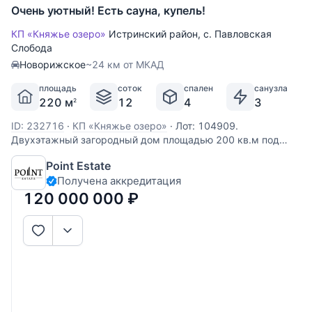
Очень уютный! Есть сауна, купель!
КП «Княжье озеро»
Истринский район
,
с. Павловская
Слобода
Новорижское
~24 км от МКАД
площадь
соток
спален
санузла
220 м
12
4
3
2
ID: 232716
·
КП «Княжье озеро»
·
Лот: 104909.
Двухэтажный загородный дом площадью 200 кв.м под
ключ с мебелью располагается на участке 11 соток в
Point Estate
охраняемом коттеджном поселке "Княжье Озеро", где
Получена аккредитация
воссозданы все преимущества уютной столичной жизни
посреди самого живописного уголка
120 000 000
₽