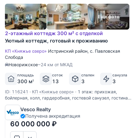
Еще фото
2-этажный коттедж 300 м² с отделкой
Уютный коттедж, готовый к проживанию
КП «Княжье озеро»
Истринский район
,
с. Павловская
Слобода
Новорижское
~24 км от МКАД
площадь
соток
спален
санузла
300 м
13
3
3
2
ID: 116241
·
КП «Княжье озеро»
·
1 этаж: прихожая,
бойлерная, холл, гардеробная, гостевой санузел, гостиная
с камином, зимний сад, кухня-столовая, спа-зона, сауна,
Vesco Realty
джакузи. 2 этаж: гостевая, санузел, спальня, хозяйская
Получена аккредитация
спальня с ванной комнатой и гардеробной. Поселок
выполнен в
60 000 000
₽