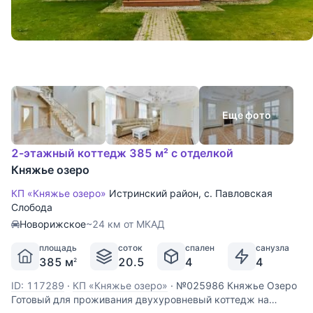
Еще фото
2-этажный коттедж 385 м² с отделкой
Княжье озеро
КП «Княжье озеро»
Истринский район
,
с. Павловская
Слобода
Новорижское
~24 км от МКАД
площадь
соток
спален
санузла
385 м
20.5
4
4
2
ID: 117289
·
КП «Княжье озеро»
·
№025986 Княжье Озеро
Готовый для проживания двухуровневый коттедж на