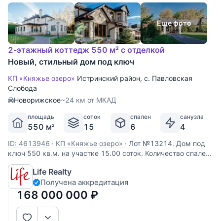
Еще фото
2-этажный коттедж 550 м² с отделкой
Новый, стильный дом под ключ
КП «Княжье озеро»
Истринский район
,
с. Павловская
Слобода
Новорижское
~24 км от МКАД
площадь
соток
спален
санузла
550 м
15
6
4
2
ID: 4613946
·
КП «Княжье озеро»
·
Лот №13214. Дом под
ключ 550 кв.м. на участке 15.00 соток. Количество спален:
5. Коттеджный посёлок «Княжье Озеро», Новорижское
Life Realty
шоссе, 23 км от МКАД. Участок с разноуровневым
Получена аккредитация
качественным ландшафтом, с использованием немецкого
посадочного материала,
168 000 000
₽