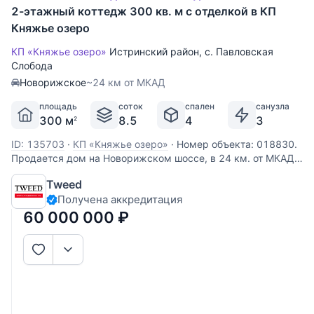
2-этажный коттедж 300 кв. м с отделкой в КП
Княжье озеро
КП «Княжье озеро»
Истринский район
,
с. Павловская
Слобода
Новорижское
~24 км от МКАД
площадь
соток
спален
санузла
300 м
8.5
4
3
2
ID: 135703
·
КП «Княжье озеро»
·
Номер объекта: 018830.
Продается дом на Новорижском шоссе, в 24 км. от МКАД,
в коттеджном поселке Княжье Озеро. Дом 2-х уровневый,
Tweed
сэндвич, общей площадью 335 м.кв., расположен на
Получена аккредитация
участке размером 10 сот. Есть гараж на 2 м/м. Все
коммуникации
60 000 000
₽