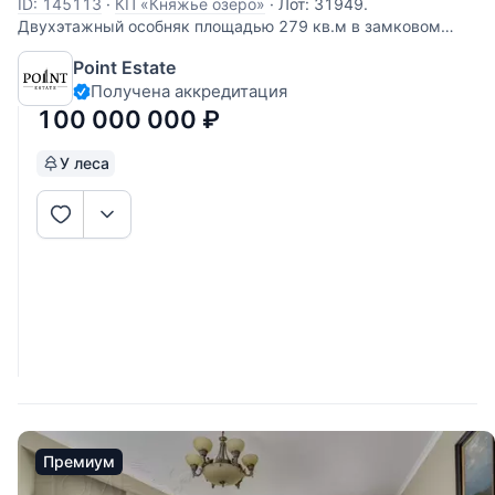
ID: 145113
·
КП «Княжье озеро»
·
Лот: 31949.
Двухэтажный особняк площадью 279 кв.м в замковом
стиле располагается на прекрасном участке размером 20
Point Estate
соток с летним бассейном, в окружении большого
Получена аккредитация
количества хвойных деревьев, в престижном коттеджном
поселке "Княжье Озеро" на
100 000 000
₽
У леса
Премиум