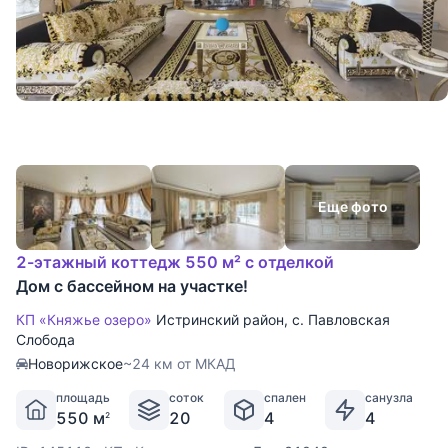
Еще фото
2-этажный коттедж 550 м² с отделкой
Дом с бассейном на участке!
КП «Княжье озеро»
Истринский район
,
с. Павловская
Слобода
Новорижское
~24 км от МКАД
площадь
соток
спален
санузла
550 м
20
4
4
2