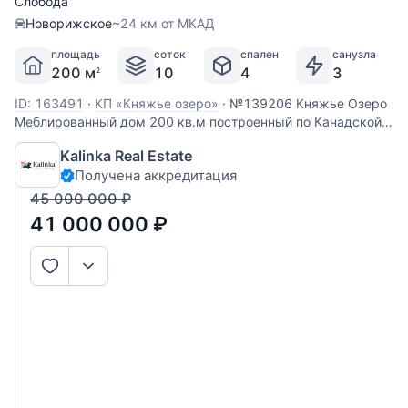
Слобода
Новорижское
~24 км от МКАД
площадь
соток
спален
санузла
200 м
10
4
3
2
ID: 163491
·
КП «Княжье озеро»
·
№139206 Княжье Озеро
Меблированный дом 200 кв.м построенный по Канадской
технологии на участке 10 соток в коттеджном поселке
Kalinka Real Estate
"Княжье озеро". Планировка: 1 этаж- прихожая,
Получена аккредитация
гардеробная, гостевой с/у, гостиная с камином, кухня-
столовая, кабинет; 2
45 000 000
₽
41 000 000
₽