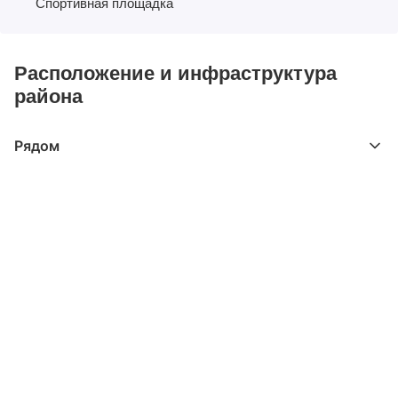
Спортивная площадка
Расположение и инфраструктура
района
Рядом
Выберите расстояние от объекта
До 2000 метров
Школы
Детские клубы
Детские сады
Поликлиники
Больницы