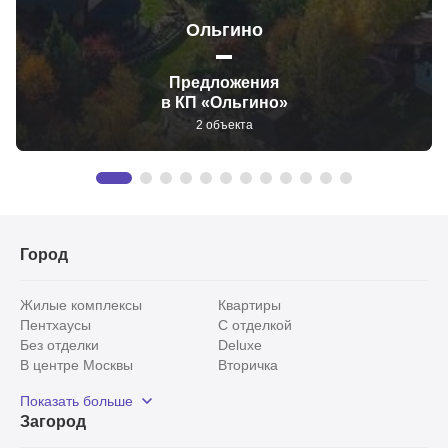
Ольгино
Предложения
в КП «Ольгино»
2 объекта
Город
Жилые комплексы
Квартиры
Пентхаусы
С отделкой
Без отделки
Deluxe
В центре Москвы
Вторичка
Видовые
Эксклюзивы
Показать больше
Рядом с парком
Популярные локации
Загород
С панорамными окнами
Внутри Садового кольца