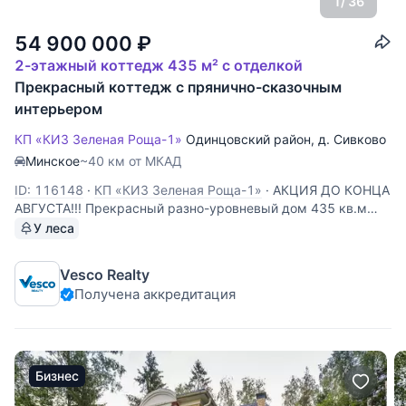
1
/ 36
54 900 000
₽
2-этажный коттедж 435 м² с отделкой
Прекрасный коттедж с прянично-сказочным
интерьером
КП «КИЗ Зеленая Роща-1»
Одинцовский район
,
д. Сивково
Минское
~40 км от МКАД
ID: 116148
·
КП «КИЗ Зеленая Роща-1»
·
АКЦИЯ ДО КОНЦА
АВГУСТА!!! Прекрасный разно-уровневый дом 435 кв.м
полностью готов к проживанию. Интерьер выполнен в
У леса
прянично-сказочном стиле. Заходи и живи! Всё выполнено
качественно и со вкусом! Двери, полы и плинтуса из
Vesco Realty
массива дуба. 1 этаж:
Получена аккредитация
Бизнес