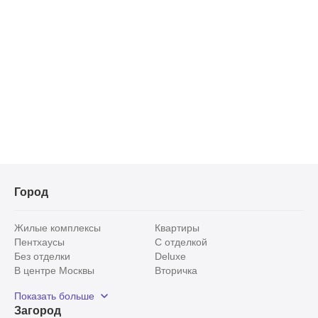
Салоны красоты
Торговые центры
Фитнесы
Ветеринарные клиники
Город
Жилые комплексы
Квартиры
Пентхаусы
С отделкой
Без отделки
Deluxe
В центре Москвы
Вторичка
Видовые
Эксклюзивы
Показать больше
Рядом с парком
Популярные локации
Загород
С панорамными окнами
Внутри Садового кольца