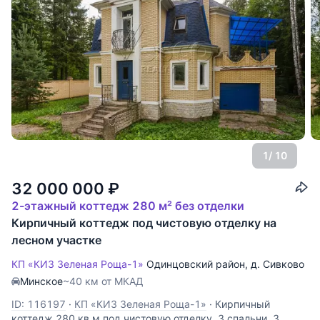
1
/ 10
32 000 000
₽
2-этажный коттедж 280 м² без отделки
Кирпичный коттедж под чистовую отделку на
лесном участке
КП «КИЗ Зеленая Роща-1»
Одинцовский район
,
д. Сивково
Минское
~40 км от МКАД
ID: 116197
·
КП «КИЗ Зеленая Роща-1»
·
Кирпичный
коттедж 280 кв.м под чистовую отделку. 3 спальни, 3