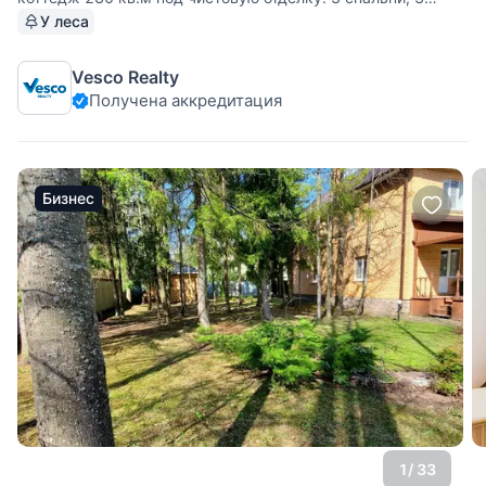
санузла, крытая веранда, зимний сад, пристроенный
У леса
гараж на 1 авто, котельная. Лесной участок 24 сотки, есть
закрытая барбекю с кладовкой(общая площадь 40 кв.м).
Vesco Realty
Все коммуникации
Получена аккредитация
Бизнес
1
/ 33