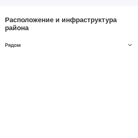
Расположение и инфраструктура
района
Рядом
Выберите расстояние от объекта
До 2000 метров
Школы
Детские клубы
Детские сады
Поликлиники
Больницы