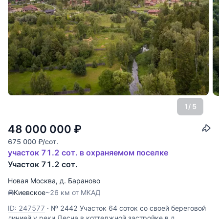
1
/ 5
48 000 000
₽
675 000
₽
/сот.
участок 71.2 сот. в охраняемом поселке
Участок 71.2 сот.
Новая Москва
,
д. Бараново
Киевское
~26 км от МКАД
ID: 247577
·
№ 2442 Участок 64 соток со своей береговой
линией у реки Десна в коттеджной застройке в д.