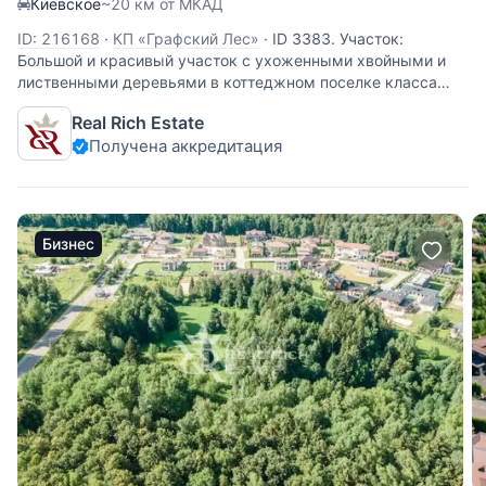
Киевское
~20 км от МКАД
ID: 216168
·
КП «Графский Лес»
·
ID 3383. Участок:
Большой и красивый участок с ухоженными хвойными и
лиственными деревьями в коттеджном поселке класса
люкс. Земли населенных пунктов для ИЖС. Центральные
Real Rich Estate
коммуникации. Своя инфраструктура в поселке. Участок
Получена аккредитация
расположен на пятой
Бизнес