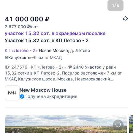
1
/ 6
41 000 000
₽
2 677 000
₽
/сот.
участок 15.32 сот. в охраняемом поселке
Участок 15.32 сот. в КП Летово - 2
КП «Летово - 2»
Новая Москва
,
д. Летово
Калужское
~9 км от МКАД
ID: 247576
·
КП «Летово - 2»
·
№ 2440 Участок у реки
15,32 сотки в КП Летово-2. Поселок расположен 7 км от
МКАД Калужское шоссе. Москва, Новомосковский
административный округ, район Коммунарка, деревня
New Moscow House
Летово. Коммуникации: магистральный газ, электричество,
Получена аккредитация
центральное