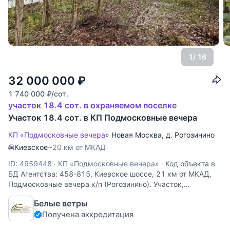
1
/ 16
32 000 000
₽
1 740 000
₽
/сот.
участок 18.4 сот. в охраняемом поселке
Участок 18.4 сот. в КП Подмосковные вечера
КП «Подмосковные вечера»
Новая Москва
,
д. Рогозинино
Киевское
~20 км от МКАД
ID: 4959448
·
КП «Подмосковные вечера»
·
Код объекта в
БД Агентства: 458-815, Киевское шоссе, 21 км от МКАД,
Подмосковные вечера к/п (Рогозинино). Участок,
примыкающий к лесу, с естественным подлеском на
Белые ветры
территории и собственным выходом в лесной массив.
Получена аккредитация
Участок находится в