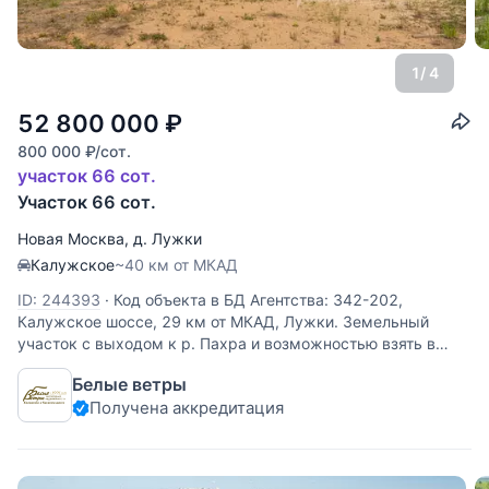
1
/ 4
52 800 000
₽
800 000
₽
/сот.
участок 66 сот.
Участок 66 сот.
Новая Москва
,
д. Лужки
Калужское
~40 км от МКАД
ID: 244393
·
Код объекта в БД Агентства: 342-202,
Калужское шоссе, 29 км от МКАД, Лужки. Земельный
участок с выходом к р. Пахра и возможностью взять в
долгосрочную аренду большой примыкающий участок
Белые ветры
размером под 1 га. Подходит как для собственной
Получена аккредитация
усадьбы