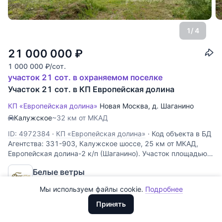
1
/ 4
21 000 000
₽
1 000 000
₽
/сот.
участок 21 сот. в охраняемом поселке
Участок 21 сот. в КП Европейская долина
КП «Европейская долина»
Новая Москва
,
д. Шаганино
Калужское
~32 км от МКАД
Все
0
ID: 4972384
·
КП «Европейская долина»
·
Код объекта в БД
Сегодня
0
Агентства: 331-903, Калужское шоссе, 25 км от МКАД,
Европейская долина-2 к/п (Шаганино). Участок площадью
Вчера
0
21 сотка в охраняемом коттеджном поселке комфорт
Белые ветры
класса с центральными коммуникациями. С двух сторон
За неделю
0
Получена аккредитация
граничит с
Мы используем файлы cookie.
Подробнее
Доллары
За месяц
0
ООО "ХоумХантер" использует cookie для обеспечения
Евро
Принять
функционирования веб-сайта, аналитики действий на веб-сайте
За 3 месяца
Рубли
0
и улучшения качества обслуживания. Для получения