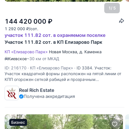
1
/ 5
144 420 000
₽
1 292 000
₽
/сот.
участок 111.82 сот. в охраняемом поселке
Участок 111.82 сот. в КП Елизарово Парк
КП «Елизарово Парк»
Новая Москва
,
д. Каменка
Киевское
~30 км от МКАД
ID: 216170
·
КП «Елизарово Парк»
·
ID 3384. Участок:
Участок квадратной формы расположен на пятой линии от
КПП огорожен сеткой рабицей и прозрачным
металлическим забором на металлических столбах.
Real Rich Estate
Описание поселка: Коттеджный поселок премиум-класса в
Получена аккредитация
уникальном живописном месте,
Бизнес