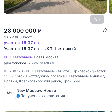
1
/ 7
28 000 000
₽
1 822 000
₽
/сот.
участок 15.37 сот.
Участок 15.37 сот. в КП Цветочный
КП «Цветочный»
Новая Москва
Калужское
~25 км от МКАД
ID: 208773
·
КП «Цветочный»
·
№ 2248 Прилесной участок
15,37 соток в коттеджном поселке «Цветочный» вблизи д.
Поляны, Краснопахорский район, Троицкий
административный округ, Москва, 28 км от МКАД по
New Moscow House
Калужскому шоссе. Отличительные особенности поселка:
Получена аккредитация
примыкает к лесному