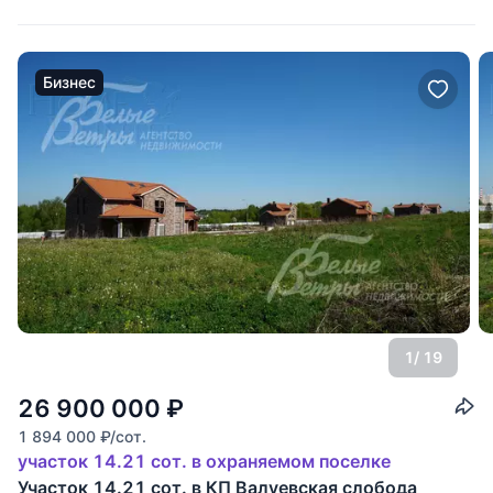
Бизнес
1
/ 19
26 900 000
₽
1 894 000
₽
/сот.
участок 14.21 сот. в охраняемом поселке
Участок 14.21 сот. в КП Валуевская слобода