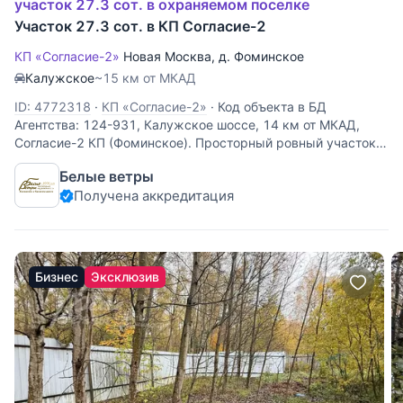
участок 27.3 сот. в охраняемом поселке
Участок 27.3 сот. в КП Согласие-2
КП «Согласие-2»
Новая Москва
,
д. Фоминское
Калужское
~15 км от МКАД
ID: 4772318
·
КП «Согласие-2»
·
Код объекта в БД
Агентства: 124-931, Калужское шоссе, 14 км от МКАД,
Согласие-2 КП (Фоминское). Просторный ровный участок,
примыкающий к лесу, последний в лучшей локации
Белые ветры
известного коттеджного посёлка: с максимальной
Получена аккредитация
близостью к природе
Бизнес
Эксклюзив