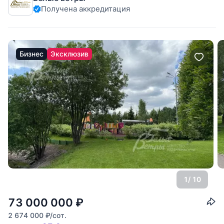
Получена аккредитация
возвышенность с
Бизнес
Эксклюзив
1
/ 10
73 000 000
₽
2 674 000
₽
/сот.