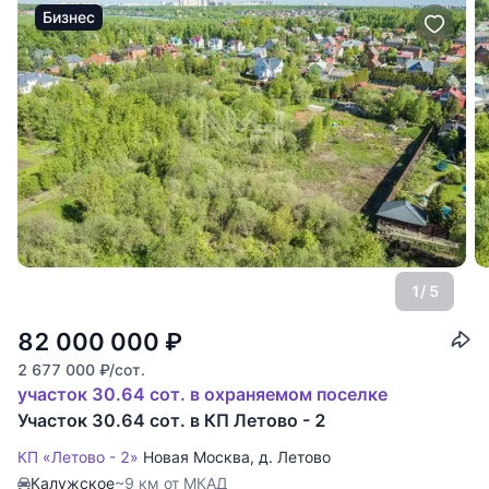
Бизнес
1
/ 5
82 000 000
₽
2 677 000
₽
/сот.
участок 30.64 сот. в охраняемом поселке
Участок 30.64 сот. в КП Летово - 2
КП «Летово - 2»
Новая Москва
,
д. Летово
Калужское
~9 км от МКАД