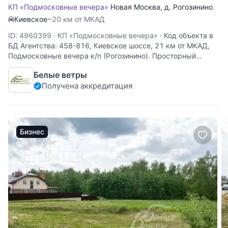
КП «Подмосковные вечера»
Новая Москва
,
д. Рогозинино
Киевское
~20 км от МКАД
ID: 4960399
·
КП «Подмосковные вечера»
·
Код объекта в
БД Агентства: 458-816, Киевское шоссе, 21 км от МКАД,
Подмосковные вечера к/п (Рогозинино). Просторный
участок, граничащий с лесным массивом, с собственным
Белые ветры
выходом в лес под малоэтажное жилищное строительство.
Получена аккредитация
На территории
Бизнес