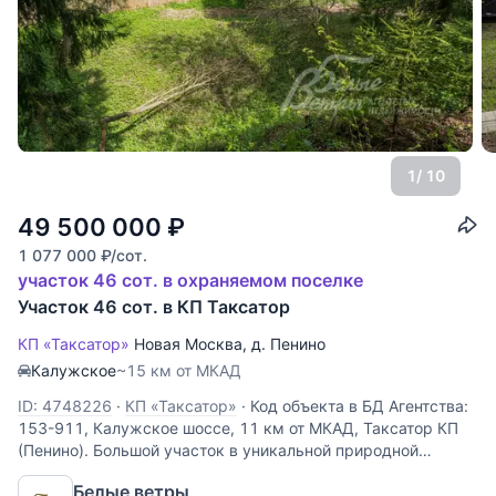
1
/ 10
49 500 000
₽
1 077 000
₽
/сот.
участок 46 сот. в охраняемом поселке
Участок 46 сот. в КП Таксатор
КП «Таксатор»
Новая Москва
,
д. Пенино
Калужское
~15 км от МКАД
ID: 4748226
·
КП «Таксатор»
·
Код объекта в БД Агентства:
153-911, Калужское шоссе, 11 км от МКАД, Таксатор КП
(Пенино). Большой участок в уникальной природной
локации рядом с лесом и рекой. На участке большой
Белые ветры
перепад высот. В верхней части участка ровная