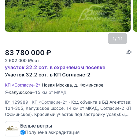
1
/ 11
83 780 000
₽
2 602 000
₽
/сот.
участок 32.2 сот. в охраняемом поселке
Участок 32.2 сот. в КП Согласие-2
КП «Согласие-2»
Новая Москва
,
д. Фоминское
Калужское
~15 км от МКАД
ID: 129989
·
КП «Согласие-2»
·
Код объекта в БД Агентства:
124-305, Калужское шоссе, 14 км от МКАД, Согласие-2 КП
(Фоминское). Красивый участок под застройку усадьбы,
резиденции. Участок граничит с лесным массивом, на
Белые ветры
большей части участка - смешанный лес (сосны, ели
Получена аккредитация