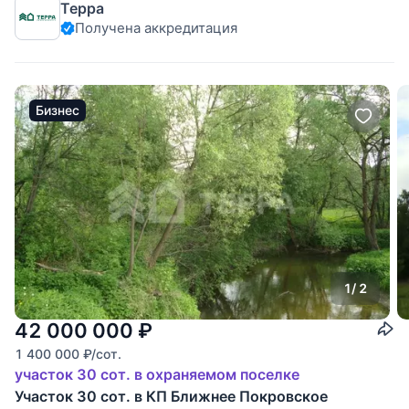
Терра
Получена аккредитация
Бизнес
1
/ 2
42 000 000
₽
1 400 000
₽
/сот.
участок 30 сот. в охраняемом поселке
Участок 30 сот. в КП Ближнее Покровское