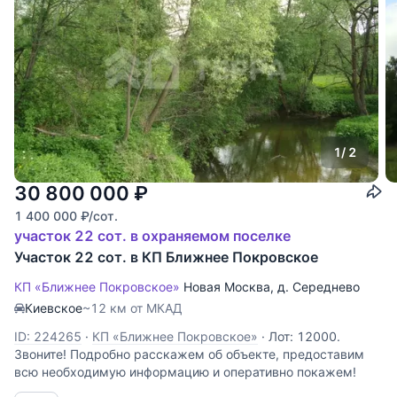
1
/ 2
30 800 000
₽
1 400 000
₽
/сот.
участок 22 сот. в охраняемом поселке
Участок 22 сот. в КП Ближнее Покровское
КП «Ближнее Покровское»
Новая Москва
,
д. Середнево
Киевское
~12 км от МКАД
ID: 224265
·
КП «Ближнее Покровское»
·
Лот: 12000.
Звоните! Подробно расскажем об объекте, предоставим
всю необходимую информацию и оперативно покажем!