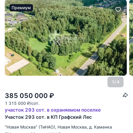
Премиум
1
/ 4
385 050 000
₽
1 315 000
₽
/сот.
участок 293 сот. в охраняемом поселке
Участок 293 сот. в КП Графский Лес
"Новая Москва" (ТиНАО)
,
Новая Москва
,
д. Каменка