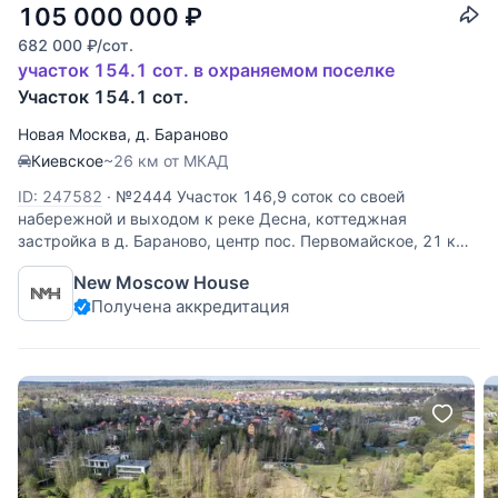
105 000 000
₽
682 000
₽
/сот.
участок 154.1 сот. в охраняемом поселке
Участок 154.1 сот.
Новая Москва
,
д. Бараново
Киевское
~26 км от МКАД
ID: 247582
·
№2444 Участок 146,9 соток со своей
набережной и выходом к реке Десна, коттеджная
застройка в д. Бараново, центр пос. Первомайское, 21 км
от МКАД Киевское шоссе. Москва, Новомосковский
New Moscow House
административный округ, Филимонковский район.
Получена аккредитация
Ключевые