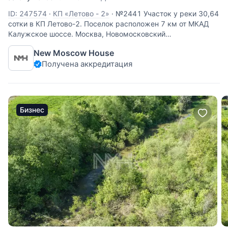
ID: 247574
·
КП «Летово - 2»
·
№2441 Участок у реки 30,64
сотки в КП Летово-2. Поселок расположен 7 км от МКАД
Калужское шоссе. Москва, Новомосковский
административный округ, район Коммунарка, деревня
New Moscow House
Летово. Коммуникации: магистральный газ, электричество,
Получена аккредитация
центральное
Бизнес