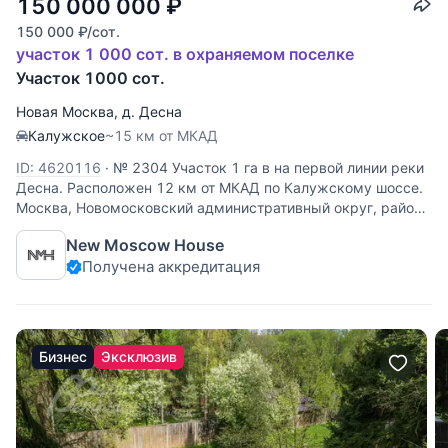
150 000 000
₽
150 000
₽
/сот.
участок 1 000 сот. в охраняемом поселке
Участок 1000 сот.
Новая Москва
,
д. Десна
Калужское
~15 км от МКАД
ID: 4620116
·
№ 2304 Участок 1 га в на первой линии реки
Десна. Расположен 12 км от МКАД по Калужскому шоссе.
Москва, Новомосковский административный округ, район
Коммунарка, квартал 16. Ключевые особенности: участок
New Moscow House
расположен на высоком берегу реки с видом на
Получена аккредитация
Бизнес
Эксклюзив