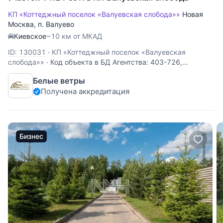
КП «Коттеджный поселок «Валуевская слобода»»
Новая
Москва
,
п. Валуево
Киевское
~10 км от МКАД
ID: 130031
·
КП «Коттеджный поселок «Валуевская
слобода»»
·
Код объекта в БД Агентства: 403-726,
Киевское шоссе, 7 км от МКАД, Валуевская слобода к/п
Белые ветры
(Валуево). Участок на второй линии от леса на возвышении
Получена аккредитация
в закрытом охраняемом поселке бизнес-класса
Валуевская Слобода. Тихое живописное место в
Бизнес