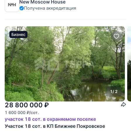
New Moscow House
административный округ, Филимонковский район.
Получена аккредитация
Ключевые
Бизнес
1
/ 2
28 800 000
₽
1 600 000
₽
/сот.
участок 18 сот. в охраняемом поселке
Участок 18 сот. в КП Ближнее Покровское