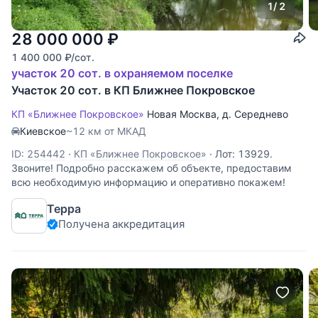
1
/ 2
28 000 000
₽
1 400 000
₽
/сот.
участок 20 сот. в охраняемом поселке
Участок 20 сот. в КП Ближнее Покровское
КП «Ближнее Покровское»
Новая Москва
,
д. Середнево
Киевское
~12 км от МКАД
ID: 254442
·
КП «Ближнее Покровское»
·
Лот: 13929.
Звоните! Подробно расскажем об объекте, предоставим
всю необходимую информацию и оперативно покажем!
Терра
Получена аккредитация