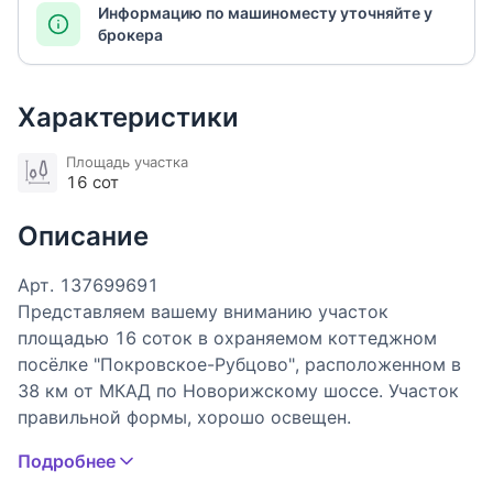
Информацию по машиноместу уточняйте у
брокера
Характеристики
Площадь участка
16 сот
Описание
Арт. 137699691
Представляем вашему вниманию участок
площадью 16 соток в охраняемом коттеджном
посёлке "Покровское-Рубцово", расположенном в
38 км от МКАД по Новорижскому шоссе. Участок
правильной формы, хорошо освещен.
Все коммуникации в поселке - центральные:
Подробнее
газоснабжение, электроснабжение, холодное