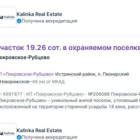
Kalinka Real Estate
Получена аккредитация
часток 19.26 сот. в охраняемом поселк
окровское-Рубцово
П «Покровское-Рубцово»
Истринский район
,
п. Пионерский
Новорижское
~46 км от МКАД
D: 4997877
·
КП «Покровское-Рубцово»
·
№206088 Покровское-
Покровское-Рубцово» - уникальный жилой поселок, утопающий в
асположенный на территории старинной усадьбы 18 века, расс
омовладений в единой архитектурной концепции. Это место для 
Kalinka Real Estate
Получена аккредитация