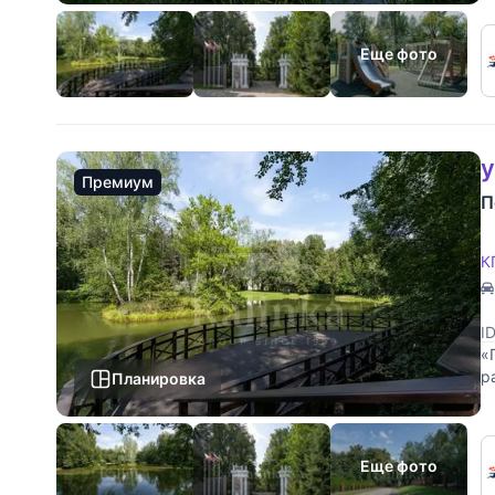
Еще фото
у
Премиум
П
К
I
«
р
Планировка
д
Еще фото