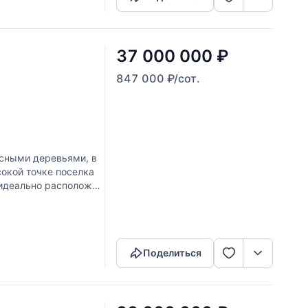
37 000 000
₽
847 000
₽
/сот.
есными деревьями, в
окой точке поселка
 идеально расположен
Скопировать ссылку
Поделиться