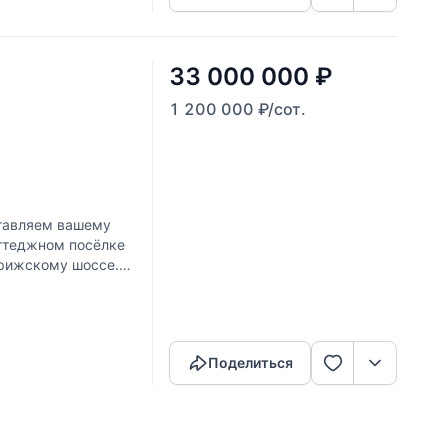
33 000 000
₽
1 200 000
₽
/сот.
тавляем вашему
ттеджном посёлке
орижскому шоссе.
 в
Скопировать ссылку
Поделиться