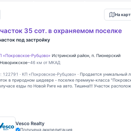
На карт
часток 35 сот. в охраняемом поселке
часток под застройку
П «Покровское-Рубцово»
Истринский район
,
п. Пионерский
Новорижское
~46 км от МКАД
D: 122791
·
КП «Покровское-Рубцово»
·
Продается уникальный л
оток в природном шедевре - поселке премиум-класса "Покровск
олучасе езды по Новой Риге на авто. Тишина!!! Участок располож
а живописнейшем склоне с вековыми деревьями,
Vesco Realty
Получена аккредитация