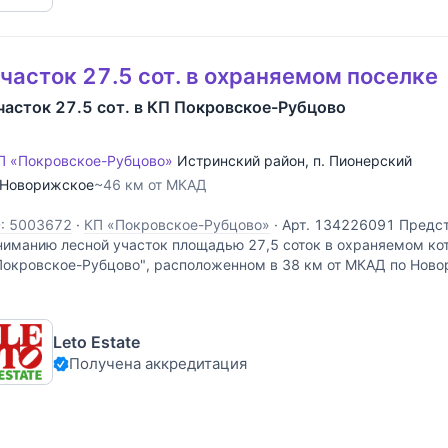
часток 27.5 сот. в охраняемом поселке
часток 27.5 сот. в КП Покровское-Рубцово
П «Покровское-Рубцово»
Истринский район
,
п. Пионерский
Новорижское
~46 км от МКАД
D: 5003672
·
КП «Покровское-Рубцово»
·
Арт. 134226091 Предс
ниманию лесной участок площадью 27,5 соток в охраняемом ко
Покровское-Рубцово", расположенном в 38 км от МКАД по Нов
часток правильной формы, хорошо освещен. Все коммуникации
Leto Estate
Получена аккредитация