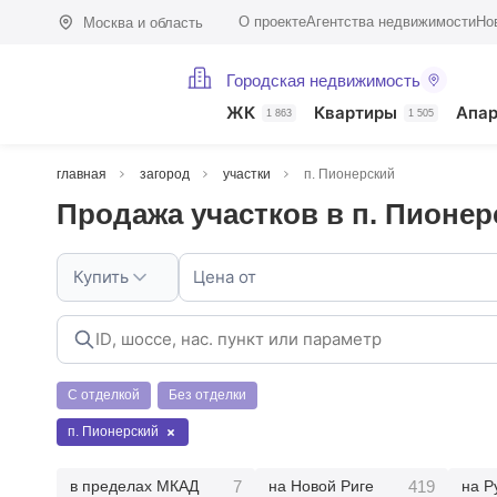
О проекте
Агентства недвижимости
Но
Москва и область
Городская недвижимость
ЖК
Квартиры
Апа
1 863
1 505
главная
загород
участки
п. Пионерский
Продажа участков в п. Пионер
Купить
Цена от
С отделкой
Без отделки
п. Пионерский
7
419
в пределах МКАД
на Новой Риге
на Р