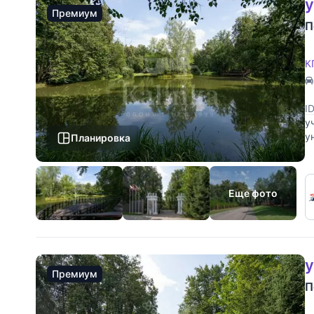
у
Премиум
П
К
I
у
у
Планировка
с
Еще фото
у
Премиум
П