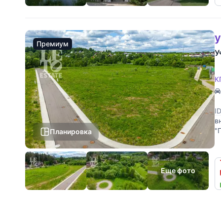
у
Премиум
У
К
I
в
"
Планировка
У
Еще фото