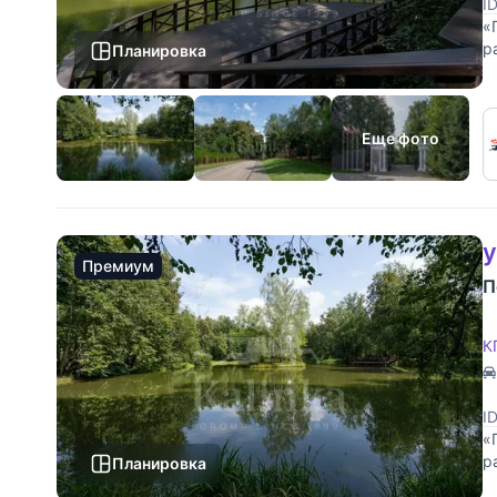
I
«
р
Планировка
д
Еще фото
у
Премиум
П
К
I
«
р
Планировка
д