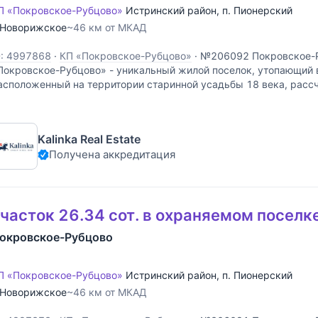
П «Покровское-Рубцово»
Истринский район
,
п. Пионерский
Новорижское
~46 км от МКАД
D: 4997868
·
КП «Покровское-Рубцово»
·
№206092 Покровское-
Покровское-Рубцово» - уникальный жилой поселок, утопающий в
асположенный на территории старинной усадьбы 18 века, расс
омовладений в единой архитектурной концепции. Это место для 
Kalinka Real Estate
Получена аккредитация
часток 26.34 сот. в охраняемом поселк
окровское-Рубцово
П «Покровское-Рубцово»
Истринский район
,
п. Пионерский
Новорижское
~46 км от МКАД