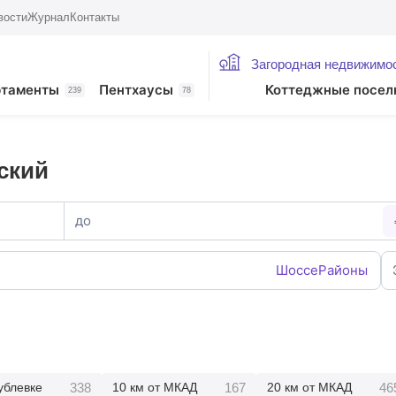
вости
Журнал
Контакты
Загородная недвижимо
ртаменты
Пентхаусы
Коттеджные посел
239
78
ский
до
Шоссе
Районы
338
167
46
ублевке
10 км от МКАД
20 км от МКАД