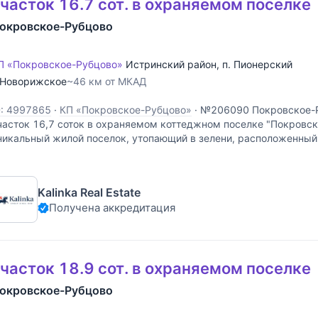
часток 16.7 сот. в охраняемом поселке
окровское-Рубцово
П «Покровское-Рубцово»
Истринский район
,
п. Пионерский
Новорижское
~46 км от МКАД
D: 4997865
·
КП «Покровское-Рубцово»
·
№206090 Покровское-Р
часток 16,7 соток в охраняемом коттеджном поселке "Покровск
никальный жилой поселок, утопающий в зелени, расположенный
таринной усадьбы 18 века, рассчитанный на 90 домовладений
Kalinka Real Estate
Получена аккредитация
часток 18.9 сот. в охраняемом поселке
окровское-Рубцово