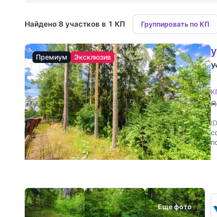
Найдено 8 участков в 1 КП
Группировать по КП
у
Премиум
Эксклюзив
У
К
I
с
п
н
Еще фото