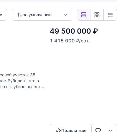
е
по умолчанию
49 500 000
₽
1 415 000
₽
/сот.
есной участок 35
ое-Рубцово", что в
ен в глубине поселка
Скопировать ссылку
Поделиться