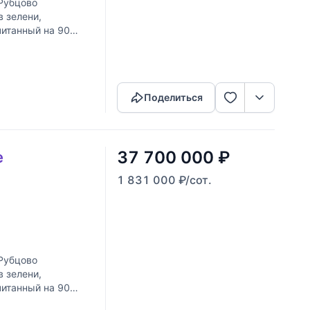
Рубцово
 зелени,
читанный на 90
тех, кто ценит
Скопировать ссылку
Поделиться
37 700 000
₽
е
1 831 000
₽
/сот.
Рубцово
 зелени,
читанный на 90
тех, кто ценит