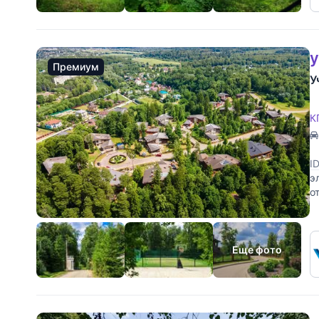
у
Премиум
У
К
I
э
о
о
Еще фото