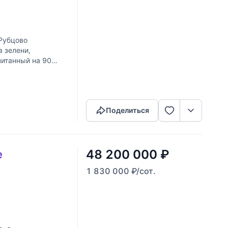
Рубцово
 зелени,
читанный на 90
тех, кто ценит
Скопировать ссылку
Поделиться
48 200 000
₽
е
1 830 000
₽
/сот.