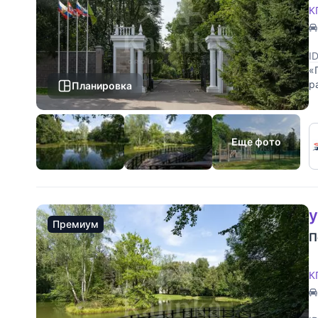
К
I
«
р
Планировка
д
Еще фото
у
Премиум
П
К