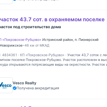
часток 43.7 сот. в охраняемом поселке
часток под строительство дома
П «Покровское-Рубцово»
Истринский район
,
п. Пионерский
Новорижское
~46 км от МКАД
D: 4834361
·
КП «Покровское-Рубцово»
·
Участок 43,7 соток с л
литном поселке Покровское-Рубцово. Участок расположен в выс
ткуда открываются потрясающие виды на окрестности. Участок
тносительно сторон света, имеет мягкий
Vesco Realty
Получена аккредитация