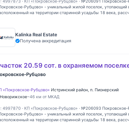
D: 4997873
·
КП «Покровское-Рубцово»
·
№206091 Покровское-
Покровское-Рубцово» - уникальный жилой поселок, утопающий в
асположенный на территории старинной усадьбы 18 века, расс
омовладений в единой архитектурной концепции. Это место для 
Kalinka Real Estate
Получена аккредитация
часток 20.59 сот. в охраняемом поселк
окровское-Рубцово
П «Покровское-Рубцово»
Истринский район
,
п. Пионерский
Новорижское
~46 км от МКАД
D: 4997870
·
КП «Покровское-Рубцово»
·
№206093 Покровское-
Покровское-Рубцово» - уникальный жилой поселок, утопающий в
асположенный на территории старинной усадьбы 18 века, расс
омовладений в единой архитектурной концепции. Это место для 