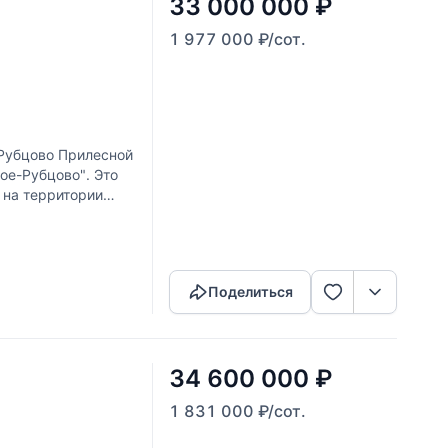
33 000 000
₽
1 977 000
₽
/сот.
убцово Прилесной
ое-Рубцово". Это
 на территории
Скопировать ссылку
Поделиться
34 600 000
₽
1 831 000
₽
/сот.