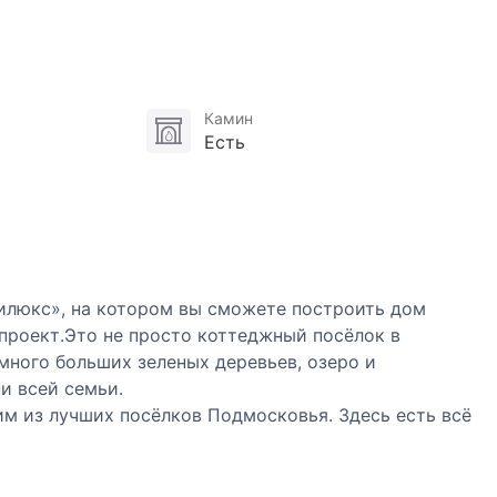
Камин
Есть
илюкс», на котором вы сможете построить дом
проект.Это не просто коттеджный посёлок в
много больших зеленых деревьев, озеро и
и всей семьи.
им из лучших посёлков Подмосковья. Здесь есть всё
корты, фитнес-центр, спа-комплекс и уютный
ь территории посёлка!) и набережная реки Синички.
е и игровые площадки на набережной. При этом все