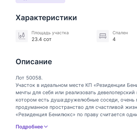
Характеристики
Площадь участка
Спален
23.4 сот
4
Описание
Лот 50058.
Участок в идеальном месте КП «Резиденции Бен
мечты для себя или реализовать девелоперский 
котором есть душа:дружелюбные соседи, очень 
продуманное пространство для счастливой жизн
«Резиденция Бенилюкс» по праву считается одн
для активного и спокойного досуга: теннисные 
Подробнее
ресторан. Собственная лесопарковая зона (трет
Для детей — отдельный детский сад, спортивны