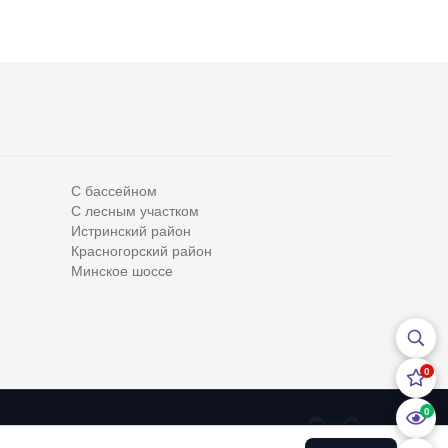
С бассейном
С лесным участком
Все
0
Истринский район
Красногорский район
Сегодня
0
Минское шоссе
Вчера
0
За неделю
0
0
За месяц
0
0
За 3 месяца
0
ательским соглашением
и
Политикой конфедициальности
Хоум