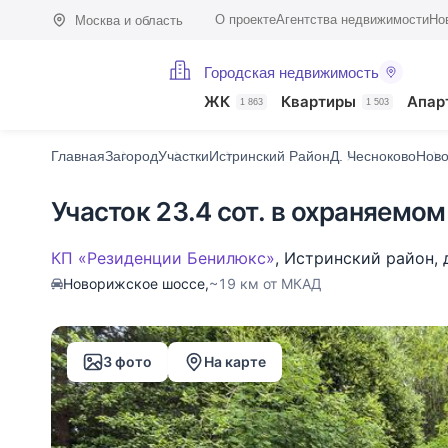
О проекте
Агентства недвижимости
Но
Москва и область
Городская недвижимость
Фото (3)
Характеристики
Описание
О поселке
На карте
ЖК
Квартиры
Апар
1 863
1 503
Главная
Загород
Участки
Истринский Район
Д. Чесноково
Ново
Участок 23.4 сот. в охраняемом
КП «Резиденции Бенилюкс»
,
Истринский район
,
Новорижское шоссе,
~19 км от МКАД
3 фото
На карте