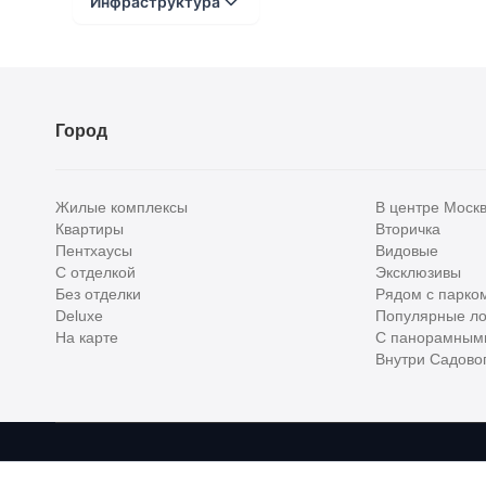
Инфраструктура
Расстояние от объекта
До 2000 метров
Город
Школы
Детские клубы
Жилые комплексы
В центре Моск
Детские сады
Квартиры
Вторичка
Пентхаусы
Видовые
Поликлиники
С отделкой
Эксклюзивы
Больницы
Без отделки
Рядом с парко
Deluxe
Популярные ло
Салоны красоты
На карте
С панорамным
Внутри Садовог
Торговые центры
Фитнесы
Ветеринарные клиники
Homehunter - первый полноценный онлайн-сервис элитной недвижимо
Все объекты