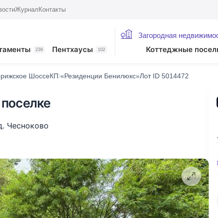
вости
Журнал
Контакты
Загородная недвижимо
таменты
Пентхаусы
Коттеджные посел
239
102
рижское Шоссе
КП «Резиденции Бенилюкс»
Лот ID 5014472
 поселке
д. Чесноково