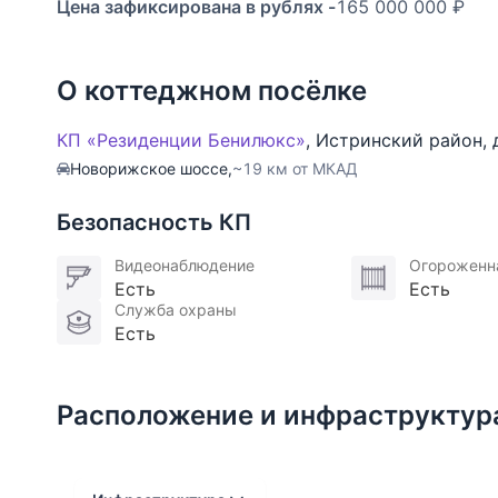
Цена зафиксирована в рублях -
165 000 000 ₽
общественные здания вынесены за пределы жило
имеется основной и гостевой дом под снос.
О коттеджном посёлке
Резиденции Бенилюкс — это элитный коттеджный
котором сочетаются европейский комфорт и ую
КП «Резиденции Бенилюкс»
,
Истринский район
,
лучших поселков Подмосковья, где имеется все
Новорижское шоссе,
~19 км от МКАД
Тип участка: прилесной, парковый
Тип земли: земли населенных пунктов
Безопасность КП
Газ: магистральный
Электричество, кВт: 1
Видеонаблюдение
Огороженн
Есть
Есть
Канализация: центральная
Служба охраны
Водоснабжение: центральное
Есть
Расположение и инфраструктур