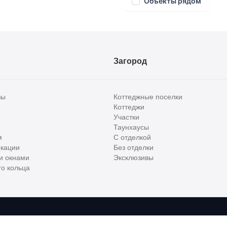
Объекты рядом
Загород
вы
Коттеджные поселки
Коттеджи
Участки
Таунхаусы
м
С отделкой
кации
Без отделки
и окнами
Эксклюзивы
о кольца
сти и бизнес класса в России. Используя сервис, вы соглашаетесь с
Пользов