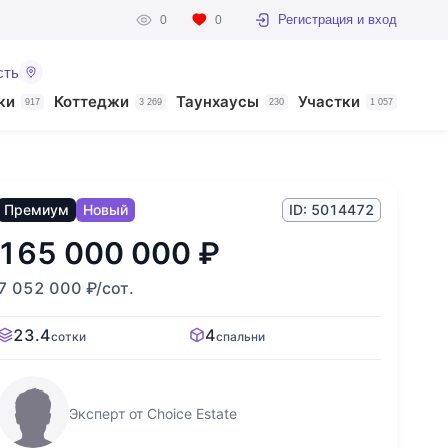
Регистрация и вход
0
0
сть
ки
Коттеджи
Таунхаусы
Участки
917
3 269
230
1 057
Премиум
Новый
ID: 5014472
165 000 000
₽
7 052 000
₽
/сот.
23.4
4
сотки
спальни
Эксперт от Choice Estate