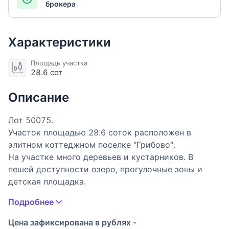
брокера
Характеристики
Площадь участка
28.6 сот
Описание
Лот 50075.
Участок площадью 28.6 соток расположен в
элитном коттеджном поселке "Грибово".
На участке много деревьев и кустарников. В
пешей доступности озеро, прогулочные зоны и
детская площадка.
Подробнее
Загородный жилой комплекс «Грибово» удачно
расположился по направлению Минского шоссе
Цена зафиксирована в рублях -