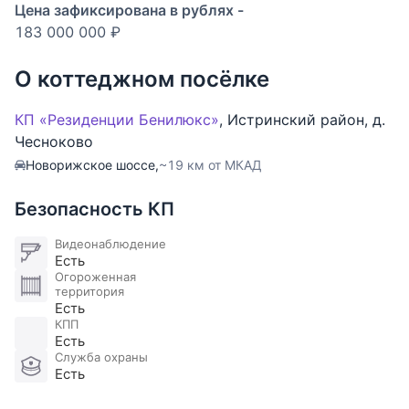
создающие уютное окружение - Возможность
Цена зафиксирована в рублях -
строительства основного дома, гостевого блока,
183 000 000 ₽
SPA комплекса и зоны отдыха - Ощущение
пространства и уединения. Центральные
О коттеджном посёлке
коммуникации проходят по границе участка.
КП «Резиденции Бенилюкс»
,
Истринский район
,
д.
Резиденции Бенилюкс — это элитный коттеджный
Чесноково
поселок с очень развитой инфраструктурой, в
Новорижское шоссе,
~19 км от МКАД
котором сочетаются европейский комфорт и
уютная атмосфера родной русской природы. Один
Безопасность КП
из лучших поселков Подмосковья, где имеется все
необходимое для комфортной жизни.
Видеонаблюдение
Есть
Тип земли: земли населенных пунктов
Огороженная
Газ: магистральный
территория
Есть
Электричество, кВт: 30
КПП
Канализация: центральная
Есть
Водоснабжение: центральное
Служба охраны
Есть