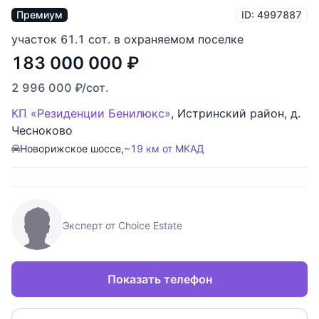
Премиум
ID: 4997887
участок 61.1 сот. в охраняемом поселке
183 000 000
₽
2 996 000
₽
/сот.
КП «Резиденции Бенилюкс»
,
Истринский район
,
д.
Чесноково
Новорижское шоссе,
~19 км от МКАД
Эксперт от Choice Estate
Показать телефон