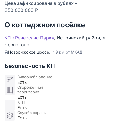
Ренессанс Парк расположен вдоль векового
Цена зафиксирована в рублях -
соснового леса. На территории поселка есть
350 000 000 ₽
детские и спортивные площадки, парковая зона на
берегу водоема и пляж с кварцевым песком,
О коттеджном посёлке
ресторанный комплекс и фонтаны.
КП «Ренессанс Парк»
,
Истринский район
,
д.
ИНФРАСТРУКТУРА: В пешей доступности
Чесноково
супермаркет, фитнес-клуб с бассейном, теннисный
Новорижское шоссе,
~19 км от МКАД
клуб, ветклиника, кафе, суши-бар. В 10 минутах на
автомобиле развитая инфраструктура поселка
Безопасность КП
Покровское: школа и детский сад, супермаркеты и
кафе, фитнес студия и банный комплекс, ТЦ
Видеонаблюдение
Есть
Покровский и Novaya Riga Outlet Village.
Огороженная
территория
Есть
КПП
Есть
Служба охраны
Есть