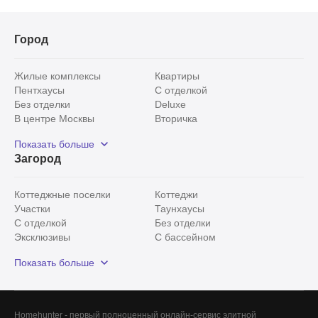
Город
Жилые комплексы
Квартиры
Пентхаусы
С отделкой
Без отделки
Deluxe
В центре Москвы
Вторичка
Видовые
Эксклюзивы
Показать больше
Рядом с парком
Популярные локации
Загород
С панорамными окнами
Внутри Садового кольца
Коттеджные поселки
Коттеджи
Участки
Таунхаусы
С отделкой
Без отделки
Эксклюзивы
С бассейном
С лесным участком
Истринский район
Показать больше
Красногорский район
Минское шоссе
Все
0
Сегодня
0
Homehunter - первый полноценный онлайн-сервис элитной