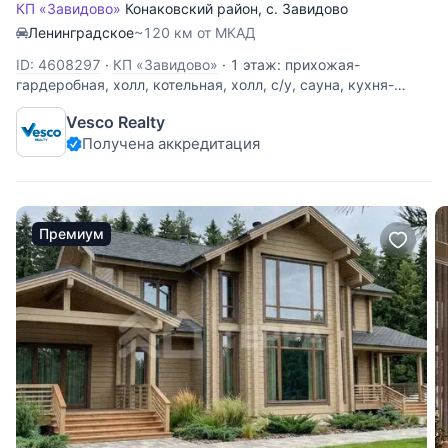
КП «Завидово»
Конаковский район
,
с. Завидово
Ленинградское
~120 км от МКАД
ID: 4608297
·
КП «Завидово»
·
1 этаж: прихожая-
гардеробная, холл, котельная, холл, с/у, сауна, кухня-
столовая, гостиная, гостевая спальня; 2 этаж: холл, мастер
Vesco Realty
спальня с с/у и гардеробной, спальня детская, спальня
Получена аккредитация
детская с игровой комнатой, с/у. Дом из
крупноформатного клеёного
Премиум