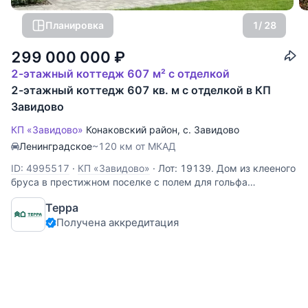
Планировка
1
/ 28
299 000 000
₽
2-этажный коттедж 607 м² с отделкой
2-этажный коттедж 607 кв. м с отделкой в КП
Завидово
КП «Завидово»
Конаковский район
,
с. Завидово
Ленинградское
~120 км от МКАД
ID: 4995517
·
КП «Завидово»
·
Лот: 19139. Дом из клееного
бруса в престижном поселке с полем для гольфа
международного уровня - Завидово Кантри Клаб.Дом из
Терра
клееного бруса 500 м2, гараж 107 м2 (газифицированная
Получена аккредитация
котельная, квартира для помощников). Участок на первой
линии гольфа 25