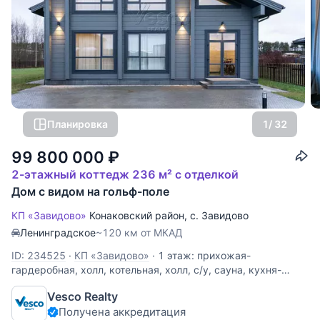
Планировка
1
/ 32
99 800 000
₽
2-этажный коттедж 236 м² с отделкой
Дом с видом на гольф-поле
КП «Завидово»
Конаковский район
,
с. Завидово
Ленинградское
~120 км от МКАД
ID: 234525
·
КП «Завидово»
·
1 этаж: прихожая-
гардеробная, холл, котельная, холл, с/у, сауна, кухня-
столовая, гостиная, гостевая спальня; 2 этаж: холл, мастер
Vesco Realty
спальня с с/у и гардеробной, спальня детская, спальня
Получена аккредитация
детская с игровой комнатой, с/у. Дом из