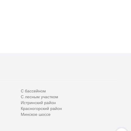
С бассейном
С лесным участком
Все
0
Истринский район
Красногорский район
Сегодня
0
Минское шоссе
Вчера
0