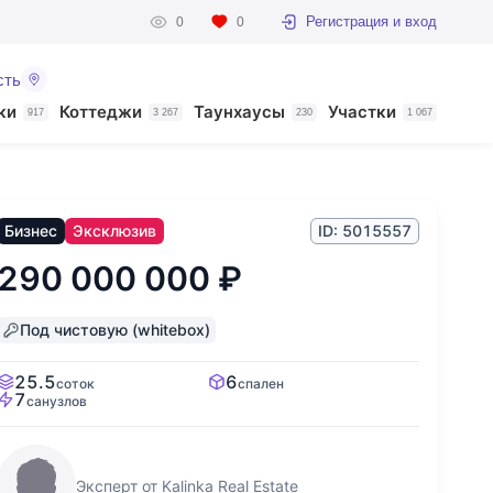
Регистрация и вход
0
0
сть
ки
Коттеджи
Таунхаусы
Участки
917
3 267
230
1 067
Бизнес
Эксклюзив
ID: 5015557
290 000 000
₽
Под чистовую (whitebox)
25.5
6
соток
спален
7
санузлов
Эксперт от Kalinka Real Estate