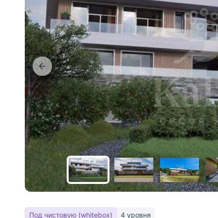
Под чистовую (whitebox)
4 уровня