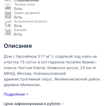
Современный
Теплые полы
Есть
Камин дровяной
Есть
Встроенный пылесос
Есть
Бассейн
Есть
Описание
Дом с бассейном 517 м² с отделкой под ключ на
участке 15 соток в коттеджном поселке бизнес-
класса Чистые Ключи, Киевское шоссе, 23 км от
МКАД. Москва, Новомосковский
административный округ, Филимонковский район,
деревня Милюково.
Подробнее
Ключевые особенности:
Новый дом с отделкой "под ключ" 2025 г, вид на
Цена зафиксирована в рублях -