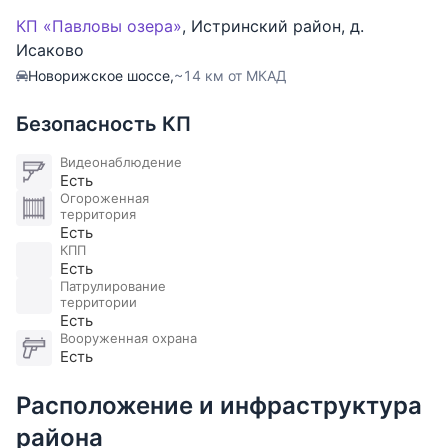
На участке проведены ландшафтные работы,
КП «Павловы озера»
,
Истринский район
,
д.
установлена дренажная система и автоматический
Исаково
полив. Отдельно на участке расположена отдельно
Новорижское шоссе,
~14 км от МКАД
стоящая просторная сауна с комнатой отдыха.
Безопасность КП
Планировка дома:
1 этаж: холл, кухня, столовая, гостиная, гостевая
Видеонаблюдение
Есть
спальня, санузел, гараж на 2 м/м, гардеробная.
Огороженная
2 этаж: холл, мастер-спальня с собственной
территория
Есть
гардеробной и ванной комнатой, 2 детские
КПП
спальни, санузел.
Есть
Патрулирование
территории
Есть
Вооруженная охрана
Есть
Расположение и инфраструктура
района