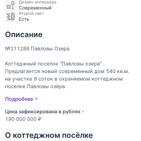
Дизайн интерьера
Современный
Второй свет
Есть
Описание
№211288 Павловы Озера
Коттеджный поселок "Павловы озера" .
Предлагается новый современный дом 540 кв.м.
на участке 9 соток в охраняемом коттеджном
поселке Павловы озёра.
Дом построен по индивидуальному дизайнерскому
Подробнее
проекту. Дом оснащён тройной системой
микроклимата для круглогодичного комфорта.
Цена зафиксирована в рублях -
Установлены водяной тёплый пол по всей
190 000 000 ₽
площади, приточно-вытяжная вентиляция с
рекуперацией тепла, мультисплит-системы Haier и
О коттеджном посёлке
интегрированные конвекторы.